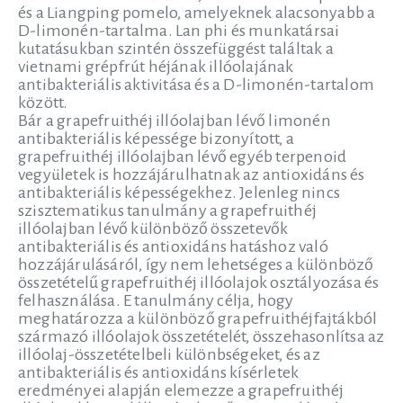
és a Liangping pomelo, amelyeknek alacsonyabb a
D-limonén-tartalma. Lan phi és munkatársai
kutatásukban szintén összefüggést találtak a
vietnami grépfrút héjának illóolajának
antibakteriális aktivitása és a D-limonén-tartalom
között.
Bár a grapefruithéj illóolajban lévő limonén
antibakteriális képessége bizonyított, a
grapefruithéj illóolajban lévő egyéb terpenoid
vegyületek is hozzájárulhatnak az antioxidáns és
antibakteriális képességekhez. Jelenleg nincs
szisztematikus tanulmány a grapefruithéj
illóolajban lévő különböző összetevők
antibakteriális és antioxidáns hatáshoz való
hozzájárulásáról, így nem lehetséges a különböző
összetételű grapefruithéj illóolajok osztályozása és
felhasználása. E tanulmány célja, hogy
meghatározza a különböző grapefruithéjfajtákból
származó illóolajok összetételét, összehasonlítsa az
illóolaj-összetételbeli különbségeket, és az
antibakteriális és antioxidáns kísérletek
eredményei alapján elemezze a grapefruithéj