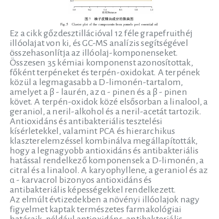
Ez a cikk gőzdesztillációval 12 féle grapefruithéj
illóolajat von ki, és GC-MS analízis segítségével
összehasonlítja az illóolaj-komponenseket.
Összesen 35 kémiai komponenst azonosítottak,
főként terpéneket és terpén-oxidokat. A terpének
közül a legmagasabb a D-limonén-tartalom,
amelyet a β - laurén, az α - pinen és a β - pinen
követ. A terpén-oxidok közé elsősorban a linalool, a
geraniol, a neril-alkohol és a neril-acetát tartozik.
Antioxidáns és antibakteriális tesztelési
kísérletekkel, valamint PCA és hierarchikus
klaszterelemzéssel kombinálva megállapították,
hogy a legnagyobb antioxidáns és antibakteriális
hatással rendelkező komponensek a D-limonén, a
citral és a linalool. A karyophyllene, a geraniol és az
α - karvacrol bizonyos antioxidáns és
antibakteriális képességekkel rendelkezett.
Az elmúlt évtizedekben a növényi illóolajok nagy
figyelmet kaptak természetes farmakológiai