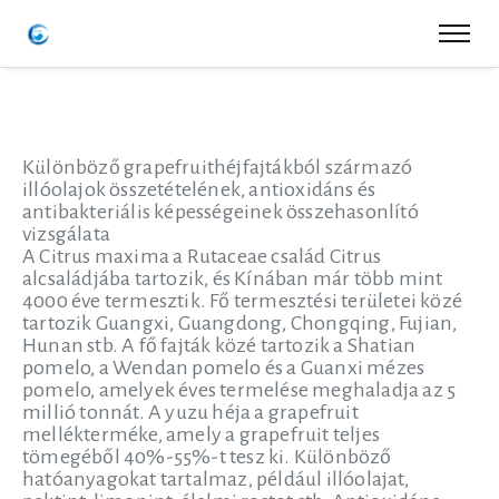
Különböző grapefruithéjfajtákból származó
illóolajok összetételének, antioxidáns és
antibakteriális képességeinek összehasonlító
vizsgálata
A Citrus maxima a Rutaceae család Citrus
alcsaládjába tartozik, és Kínában már több mint
4000 éve termesztik. Fő termesztési területei közé
tartozik Guangxi, Guangdong, Chongqing, Fujian,
Hunan stb. A fő fajták közé tartozik a Shatian
pomelo, a Wendan pomelo és a Guanxi mézes
pomelo, amelyek éves termelése meghaladja az 5
millió tonnát. A yuzu héja a grapefruit
mellékterméke, amely a grapefruit teljes
tömegéből 40%-55%-t tesz ki. Különböző
hatóanyagokat tartalmaz, például illóolajat,