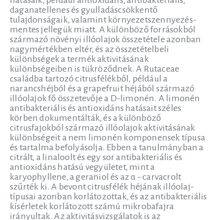
hatásaik, például antioxidáns, antibakteriális,
daganatellenes és gyulladáscsökkentő
tulajdonságaik, valamint környezetszennyezés-
mentes jellegük miatt. A különböző forrásokból
származó növényi illóolajok összetétele azonban
nagymértékben eltér, és az összetételbeli
különbségek a termék aktivitásának
különbségeiben is tükröződnek. A Rutaceae
családba tartozó citrusfélékből, például a
narancshéjból és a grapefruit héjából származó
illóolajok fő összetevője a D-limonén. A limonén
antibakteriális és antioxidáns hatásait széles
körben dokumentálták, és a különböző
citrusfajokból származó illóolajok aktivitásának
különbségeit a nem limonén komponensek típusa
és tartalma befolyásolja. Ebben a tanulmányban a
citrált, a linaloolt és egy sor antibakteriális és
antioxidáns hatású vegyületet, mint a
karyophyllene, a geraniol és az α - carvacrolt
szűrték ki. A bevont citrusfélék héjának illóolaj-
típusai azonban korlátozottak, és az antibakteriális
kísérletek korlátozott számú mikrobafajra
irányultak. Az aktivitásvizsgálatok is az