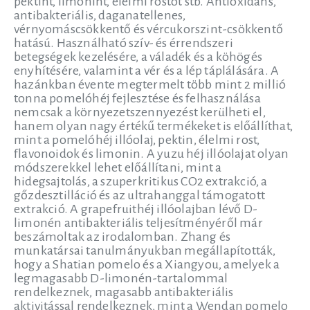
pektint, limonint, élelmi rostot stb. Antioxidáns,
antibakteriális, daganatellenes,
vérnyomáscsökkentő és vércukorszint-csökkentő
hatású. Használható szív- és érrendszeri
betegségek kezelésére, a váladék és a köhögés
enyhítésére, valamint a vér és a lép táplálására. A
hazánkban évente megtermelt több mint 2 millió
tonna pomelóhéj fejlesztése és felhasználása
nemcsak a környezetszennyezést kerülheti el,
hanem olyan nagy értékű termékeket is előállíthat,
mint a pomelóhéj illóolaj, pektin, élelmi rost,
flavonoidok és limonin. A yuzu héj illóolajat olyan
módszerekkel lehet előállítani, mint a
hidegsajtolás, a szuperkritikus CO2 extrakció, a
gőzdesztilláció és az ultrahanggal támogatott
extrakció. A grapefruithéj illóolajban lévő D-
limonén antibakteriális teljesítményéről már
beszámoltak az irodalomban. Zhang és
munkatársai tanulmányukban megállapították,
hogy a Shatian pomelo és a Xiangyou, amelyek a
legmagasabb D-limonén-tartalommal
rendelkeznek, magasabb antibakteriális
aktivitással rendelkeznek, mint a Wendan pomelo