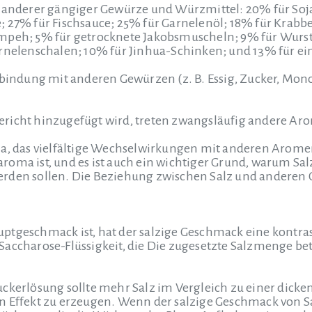
r anderer gängiger Gewürze und Würzmittel: 20% für So
; 27% für Fischsauce; 25% für Garnelenöl; 18% für Krabb
mpeh; 5% für getrocknete Jakobsmuscheln; 9% für Wurst;
arnelenschalen; 10% für Jinhua-Schinken; und 13% für e
erbindung mit anderen Gewürzen (z. B. Essig, Zucker, 
richt hinzugefügt wird, treten zwangsläufig andere Ar
a, das vielfältige Wechselwirkungen mit anderen Aromen 
roma ist, und es ist auch ein wichtiger Grund, warum S
rden sollen. Die Beziehung zwischen Salz und anderen G
ptgeschmack ist, hat der salzige Geschmack eine kontras
n Saccharose-Flüssigkeit, die
Die zugesetzte Salzmenge bet
uckerlösung sollte mehr Salz im Vergleich zu einer dic
n Effekt zu erzeugen. Wenn der salzige Geschmack von Sa