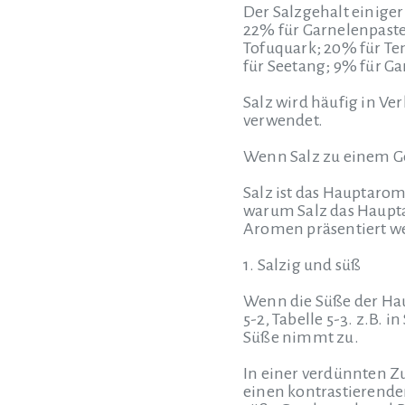
Der Salzgehalt einige
22% für Garnelenpaste
Tofuquark; 20% für Te
für Seetang; 9% für G
Salz wird häufig in V
verwendet.
Wenn Salz zu einem Ge
Salz ist das Hauptarom
warum Salz das Haupta
Aromen präsentiert we
1. Salzig und süß
Wenn die Süße der Hau
5-2, Tabelle 5-3. z.B. i
Süße nimmt zu.
In einer verdünnten Z
einen kontrastierende