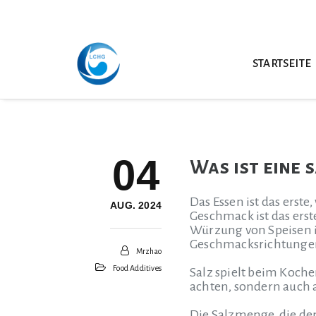
STARTSEITE
04
Was ist eine 
Das Essen ist das erst
AUG. 2024
Geschmack ist das erst
Würzung von Speisen is
Geschmacksrichtungen
Mrzhao
Food Additives
Salz spielt beim Koche
achten, sondern auch 
Die Salzmenge, die dem