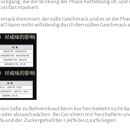
ckgang, die die Wirkung der Phase Aufhebung ist; und 
st fast maskiert.
hmack dominiert, der süße Geschmack und es ist die Ph
Cl kann nicht vollständig durch den süßen Geschmack 
von Süße zu Bohnenkraut beim Kochen besteht nicht dari
n oder abzuschwächen.
Bei Gerichten mit herzhaftem und
5% und der Zuckergehalt bei 1,96% bis 2,44% liegen.