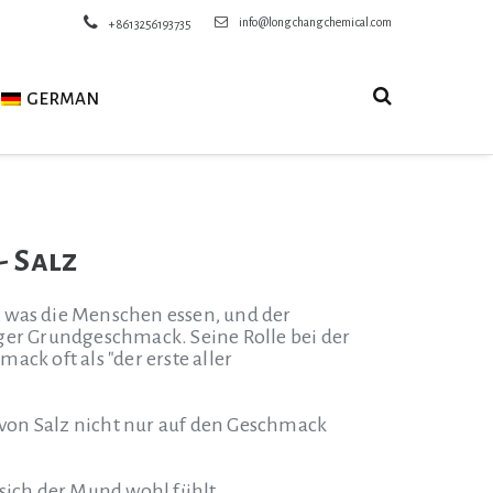
info@longchangchemical.com
+8613256193735
GERMAN
- Salz
e, was die Menschen essen, und der
tiger Grundgeschmack. Seine Rolle bei der
ck oft als "der erste aller
e von Salz nicht nur auf den Geschmack
sich der Mund wohl fühlt.