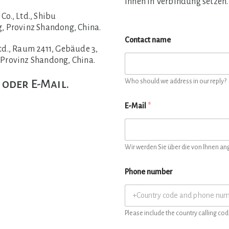
Ihnen in Verbindung setzen.
o., Ltd., Shibu
, Provinz Shandong, China.
Contact name
d., Raum 2411, Gebäude 3,
 Provinz Shandong, China.
 oder E-Mail.
Who should we address in our reply?
E-Mail
*
Wir werden Sie über die von Ihnen a
Phone number
Please include the country calling cod