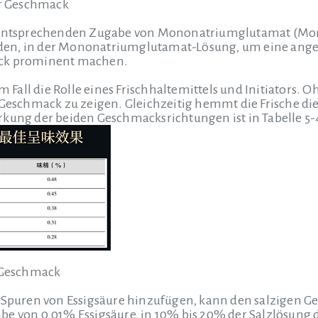
er Geschmack
r entsprechenden Zugabe von Mononatriumglutamat (Mon
en, in der Mononatriumglutamat-Lösung, um eine ange
ack prominent machen.
em Fall die Rolle eines Frischhaltemittels und Initiators
 Geschmack zu zeigen. Gleichzeitig hemmt die Frische die
kung der beiden Geschmacksrichtungen ist in Tabelle 5-4
r Geschmack
g Spuren von Essigsäure hinzufügen, kann den salzigen G
be von 0,01% Essigsäure, in 10% bis 20% der Salzlösung