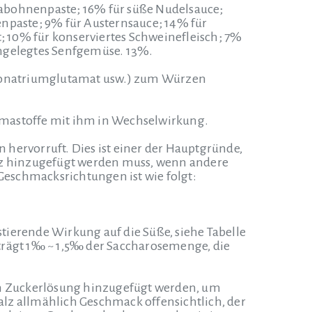
jabohnenpaste; 16% für süße Nudelsauce;
enpaste; 9% für Austernsauce; 14% für
 10% für konserviertes Schweinefleisch; 7%
ingelegtes Senfgemüse. 13%.
Mononatriumglutamat usw.) zum Würzen
omastoffe mit ihm in Wechselwirkung.
hervorruft. Dies ist einer der Hauptgründe,
alz hinzugefügt werden muss, wenn andere
eschmacksrichtungen ist wie folgt:
tierende Wirkung auf die Süße, siehe Tabelle
rägt 1‰ ~ 1,5‰ der Saccharosemenge, die
ken Zuckerlösung hinzugefügt werden, um
lz allmählich Geschmack offensichtlich, der