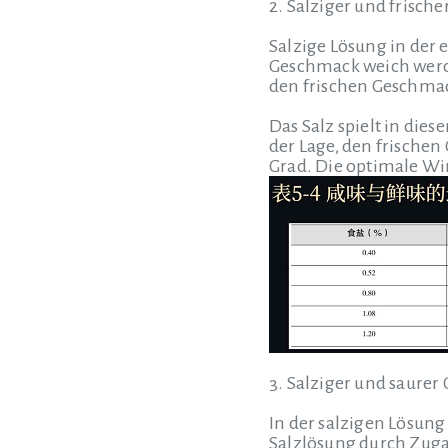
2. Salziger und frisch
Salzige Lösung in de
Geschmack weich werd
den frischen Geschm
Das Salz spielt in dies
der Lage, den frischen
Grad. Die optimale Wir
3. Salziger und saure
In der salzigen Lösun
Salzlösung durch Zuga