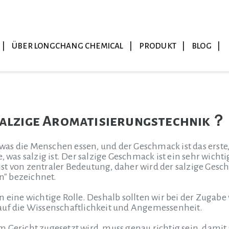
ÜBER LONGCHANG CHEMICAL
PRODUKT
BLOG
salzige Aromatisierungstechnik？ 
e, was die Menschen essen, und der Geschmack ist das erst
e, was salzig ist. Der salzige Geschmack ist ein sehr wich
t von zentraler Bedeutung, daher wird der salzige Geschma
" bezeichnet.
n eine wichtige Rolle. Deshalb sollten wir bei der Zugab
auf die Wissenschaftlichkeit und Angemessenheit.
 Gericht zugesetzt wird, muss genau richtig sein, damit 