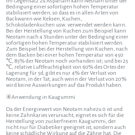
Im Gegensatz zu Aspartam kann Neotam unter der
Bedingung einer sofortigen hohen Temperatur
stabilisiert werden, so dass es in allen Arten von
Backwaren wie Keksen, Kuchen,
Schokoladenkuchen usw. verwendet werden kann.
Bei der Herstellung von Kuchen zum Beispiel kann
Neotam nach 4 Stunden unter der Bedingung einer
sofortigen hohen Temperatur stabilisiert werden.
Zum Beispiel bei der Herstellung von Kuchen, nach
dem Backen bei einer hohen Temperatur von 450
℃, 85% der Neotam noch vorhanden ist; und bei 25
℃, relative Luftfeuchtigkeit von 60% des Ortes der
Lagerung für 5d, gibt es nur 4% der Verlust von
Neotam, in der Tat, auch wenn der Verlust von 20%
wird keine Auswirkungen auf das Produkt haben.
④Anwendung in Kaugummi
Da der Energiewert von Neotam nahezu 0 ist und
keine Zahnkaries verursacht, eignet es sich für die
Herstellung von zuckerfreiem Kaugummi, der
nicht nur für Diabetiker geeignet ist, sondern auch
keine schädliche Wirkung auf die Zähne hat. Die