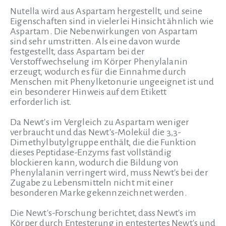
Nutella wird aus Aspartam hergestellt, und seine
Eigenschaften sind in vielerlei Hinsicht ähnlich wie
Aspartam. Die Nebenwirkungen von Aspartam
sind sehr umstritten. Als eine davon wurde
festgestellt, dass Aspartam bei der
Verstoffwechselung im Körper Phenylalanin
erzeugt, wodurch es für die Einnahme durch
Menschen mit Phenylketonurie ungeeignet ist und
ein besonderer Hinweis auf dem Etikett
erforderlich ist.
Da Newt's im Vergleich zu Aspartam weniger
verbraucht und das Newt's-Molekül die 3,3-
Dimethylbutylgruppe enthält, die die Funktion
dieses Peptidase-Enzyms fast vollständig
blockieren kann, wodurch die Bildung von
Phenylalanin verringert wird, muss Newt's bei der
Zugabe zu Lebensmitteln nicht mit einer
besonderen Marke gekennzeichnet werden.
Die Newt's-Forschung berichtet, dass Newt's im
Körper durch Entesterung in entestertes Newt's und