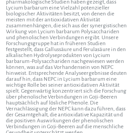
pharmakologische Studien haben gezeigt, dass
Lycium barbarum eine Vielzahl potenzieller
biologischer Aktivitäten besitzt, von denen die
meisten mit der antioxidativen Aktivität
zusammenhängen, die sich aus der synergistischen
Wirkung von Lycium barbarum Polysacchariden
und phenolischen Verbindungen ergibt. Unsere
Forschungsgruppe hat in früheren Studien
festgestellt, dass Gallussäure und Ferulasäure in den
alkalischen Hydrolyseprodukten von Lycium
barbarum-Polysacchariden nachgewiesen werden
können, was auf das Vorhandensein von NEPC
hinweist. Entsprechende Analyseergebnisse deuten
darauf hin, dass NEPC in Lycium barbarum eine
wichtige Rolle bei seiner antioxidativen Aktivität
spielt. Gegenwärtig konzentriert sich die Forschung
über phenolische Verbindungen in Goji-Beeren
hauptsächlich auf lösliche Phenole. Die
Vernachlässigung der NEPC kann dazu führen, dass
der Gesamtgehalt, die antioxidative Kapazität und
die positiven Auswirkungen der phenolischen
Verbindungen in Goji-Beeren auf die menschliche
Gesundheit unterschätzt werden.