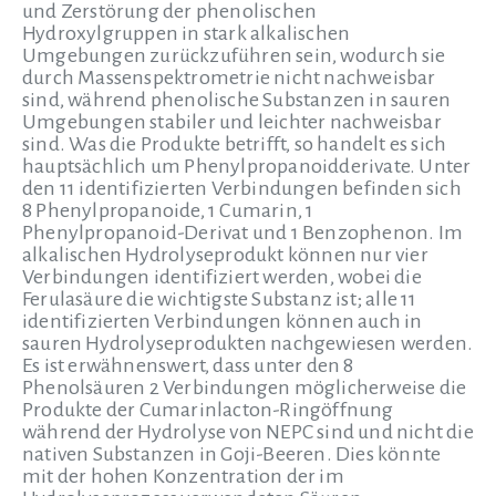
und Zerstörung der phenolischen
Hydroxylgruppen in stark alkalischen
Umgebungen zurückzuführen sein, wodurch sie
durch Massenspektrometrie nicht nachweisbar
sind, während phenolische Substanzen in sauren
Umgebungen stabiler und leichter nachweisbar
sind. Was die Produkte betrifft, so handelt es sich
hauptsächlich um Phenylpropanoidderivate. Unter
den 11 identifizierten Verbindungen befinden sich
8 Phenylpropanoide, 1 Cumarin, 1
Phenylpropanoid-Derivat und 1 Benzophenon. Im
alkalischen Hydrolyseprodukt können nur vier
Verbindungen identifiziert werden, wobei die
Ferulasäure die wichtigste Substanz ist; alle 11
identifizierten Verbindungen können auch in
sauren Hydrolyseprodukten nachgewiesen werden.
Es ist erwähnenswert, dass unter den 8
Phenolsäuren 2 Verbindungen möglicherweise die
Produkte der Cumarinlacton-Ringöffnung
während der Hydrolyse von NEPC sind und nicht die
nativen Substanzen in Goji-Beeren. Dies könnte
mit der hohen Konzentration der im