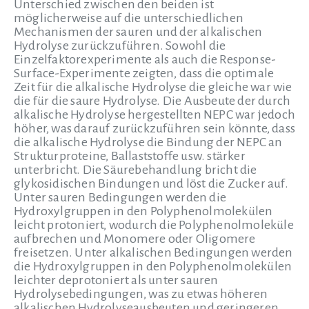
Unterschied zwischen den beiden ist
möglicherweise auf die unterschiedlichen
Mechanismen der sauren und der alkalischen
Hydrolyse zurückzuführen. Sowohl die
Einzelfaktorexperimente als auch die Response-
Surface-Experimente zeigten, dass die optimale
Zeit für die alkalische Hydrolyse die gleiche war wie
die für die saure Hydrolyse. Die Ausbeute der durch
alkalische Hydrolyse hergestellten NEPC war jedoch
höher, was darauf zurückzuführen sein könnte, dass
die alkalische Hydrolyse die Bindung der NEPC an
Strukturproteine, Ballaststoffe usw. stärker
unterbricht. Die Säurebehandlung bricht die
glykosidischen Bindungen und löst die Zucker auf.
Unter sauren Bedingungen werden die
Hydroxylgruppen in den Polyphenolmolekülen
leicht protoniert, wodurch die Polyphenolmoleküle
aufbrechen und Monomere oder Oligomere
freisetzen. Unter alkalischen Bedingungen werden
die Hydroxylgruppen in den Polyphenolmolekülen
leichter deprotoniert als unter sauren
Hydrolysebedingungen, was zu etwas höheren
alkalischen Hydrolyseausbeuten und geringeren