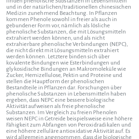
finden phenolische Substanzen in Lebensmitteln
und in der natürlichen/traditionellen chinesischen
Medizin zunehmend Beachtung. In Pflanzen
kommen Phenole sowohl in freier als auch in
gebundener Form vor, nämlich als lösliche
phenolische Substanzen, die mit Lösungsmitteln
extrahiert werden können, und als nicht
extrahierbare phenolische Verbindungen (NEPC),
die nicht direkt mit Lösungsmitteln extrahiert
werden können. Letztere binden sich über
kovalente Bindungen wie Esterbindungen und
glykosidische Bindungen an Makromoleküle wie
Zucker, Hemizellulose, Pektin und Proteine und
stellen die Hauptform der phenolischen
Bestandteile in Pflanzen dar. Forschungen über
phenolische Substanzen in Lebensmitteln haben
ergeben, dass NEPC eine bessere biologische
Aktivität aufweisen als freie phenolische
Substanzen. Im Vergleich zu freien Phenolen
weisen NEPC in Getreide beispielsweise eine höhere
Fähigkeit zum Abfangen von Peroxidradikalen und
eine höhere zelluläre antioxidative Aktivität auf. Es
wird allgemein angenommen, dass die biologische