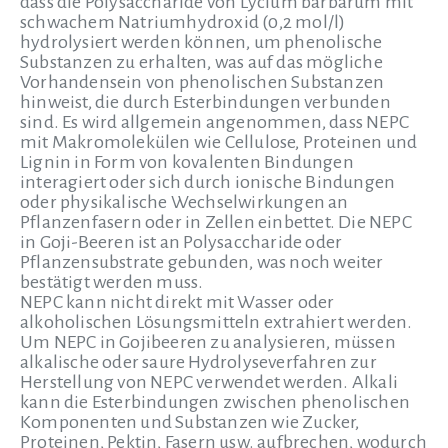
dass die Polysaccharide von Lycium barbarum mit
schwachem Natriumhydroxid (0,2 mol/l)
hydrolysiert werden können, um phenolische
Substanzen zu erhalten, was auf das mögliche
Vorhandensein von phenolischen Substanzen
hinweist, die durch Esterbindungen verbunden
sind. Es wird allgemein angenommen, dass NEPC
mit Makromolekülen wie Cellulose, Proteinen und
Lignin in Form von kovalenten Bindungen
interagiert oder sich durch ionische Bindungen
oder physikalische Wechselwirkungen an
Pflanzenfasern oder in Zellen einbettet. Die NEPC
in Goji-Beeren ist an Polysaccharide oder
Pflanzensubstrate gebunden, was noch weiter
bestätigt werden muss.
NEPC kann nicht direkt mit Wasser oder
alkoholischen Lösungsmitteln extrahiert werden.
Um NEPC in Gojibeeren zu analysieren, müssen
alkalische oder saure Hydrolyseverfahren zur
Herstellung von NEPC verwendet werden. Alkali
kann die Esterbindungen zwischen phenolischen
Komponenten und Substanzen wie Zucker,
Proteinen, Pektin, Fasern usw. aufbrechen, wodurch