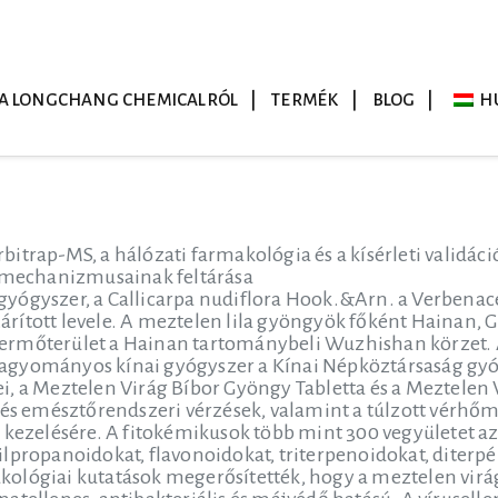
A LONGCHANG CHEMICALRÓL
TERMÉK
BLOG
H
itrap-MS, a hálózati farmakológia és a kísérleti validác
s mechanizmusainak feltárása
yógyszer, a Callicarpa nudiflora Hook.&Arn. a Verbenace
rított levele. A meztelen lila gyöngyök főként Hainan,
s termőterület a Hainan tartománybeli Wuzhishan körzet.
agyományos kínai gyógyszer a Kínai Népköztársaság gy
i, a Meztelen Virág Bíbor Gyöngy Tabletta és a Meztelen
 és emésztőrendszeri vérzések, valamint a túlzott vérhőmér
 kezelésére. A fitokémikusok több mint 300 vegyületet az
lpropanoidokat, flavonoidokat, triterpenoidokat, diterpén
ológiai kutatások megerősítették, hogy a meztelen virág