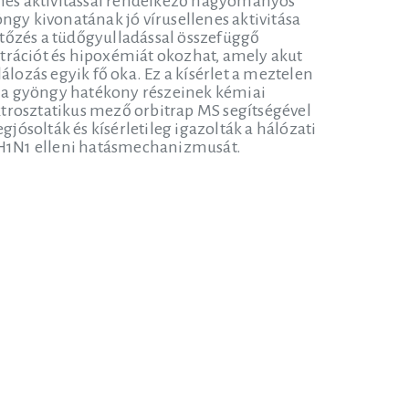
lenes aktivitással rendelkező hagyományos
ngy kivonatának jó vírusellenes aktivitása
ertőzés a tüdőgyulladással összefüggő
iltrációt és hipoxémiát okozhat, amely akut
álozás egyik fő oka. Ez a kísérlet a meztelen
lila gyöngy hatékony részeinek kémiai
trosztatikus mező orbitrap MS segítségével
ósolták és kísérletileg igazolták a hálózati
y H1N1 elleni hatásmechanizmusát.