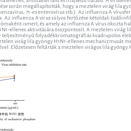
atellenes, antibakteriális és májvédő hatású. A vírusel
ése során megállapították, hogy a meztelen virág lila gyö
uenzavírus, 71-es enterovírus stb.). Az influenza A vírusf
a. Az influenza A vírus súlyos fertőzése kétoldali tüdőinf
rómaként ismert, és amely az influenza A vírus okozta hal
1N1-ellenes aktivitására összpontosít. A meztelen virág 
y teljesítményű folyadékkromatográfiás kvadrupolos elek
ztelen virág lila gyöngy H1N1-ellenes mechanizmusát megj
vel. Előzetesen feltárták a meztelen virágos lila gyöng