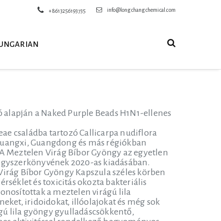
info@longchangchemical.com
+8613256193735
UNGARIAN
ió alapján a Naked Purple Beads H1N1-ellenes
ae családba tartozó Callicarpa nudiflora
 Guangxi, Guangdong és más régiókban
 A Meztelen Virág Bíbor Gyöngy az egyetlen
ógyszerkönyvének 2020-as kiadásában.
 Virág Bíbor Gyöngy Kapszula széles körben
séklet és toxicitás okozta bakteriális
onosítottak a meztelen virágú lila
eket, iridoidokat, illóolajokat és még sok
ú lila gyöngy gyulladáscsökkentő,