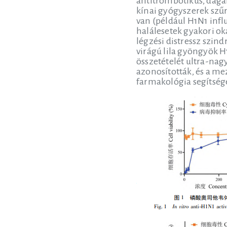
antitrombotikus, dagan
kínai gyógyszerek szűr
van (például H1N1 infl
halálesetek gyakori ok
légzési distressz szind
virágú lila gyöngyök H
összetételét ultra-nag
azonosították, és a me
farmakológia segítségé