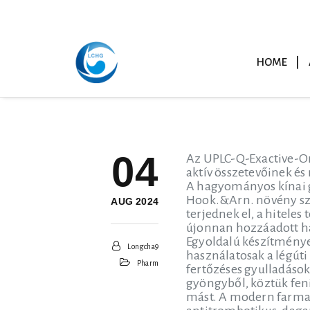
HOME
04
Az UPLC-Q-Exactive-Orb
aktív összetevőinek é
A hagyományos kínai g
Hook.&Arn. növény szá
AUG 2024
terjednek el, a hitele
újonnan hozzáadott h
Egyoldalú készítménye
Longcha9
használatosak a légúti
Pharm
fertőzéses gyulladások
gyöngyből, köztük feni
mást. A modern farmak