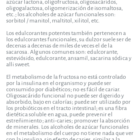
azúcar lactona, oligofructosa, oligosacáridos,
oligogalactosa, oligomerización de isomaltosa,
etc.; los alcoholes de azúcar funcionales son:
sorbitol / manitol, maltitol, xilitol, etc.
Los edulcorantes potentes también pertenecen a
los edulcorantes funcionales, su dulzor suele ser de
decenas a decenas de miles de veces el de la
sacarosa. Algunos comunes son: edulcorante,
esteviósido, edulcorante, ansamil, sacarina sódica y
alli sweet.
El metabolismo de la fructosa no está controlado
por la insulina en el organismo y puede ser
consumido por diabéticos; no es fácil de cariar.
Oligosacárido funcional no puede ser digerido y
absorbido, bajo en calorías; puede ser utilizado por
los probióticos en el tracto intestinal; es una fibra
dietética soluble en agua, puede prevenir el
estreñimiento; anti-caries; promover la absorción
de minerales. Los alcoholes de azúcar funcionales
en el metabolismo del cuerpo no tiene nada que ver
con la insulina, sin efecto de caries, similar a la