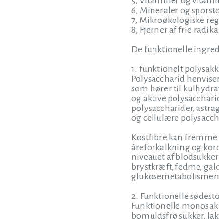
5, Vitaminer og vitam
6, Mineraler og sporsto
7, Mikroøkologiske reg
8, Fjerner af frie radika
De funktionelle ingred
1. funktionelt polysak
Polysaccharid henviser
som hører til kulhydrat
og aktive polysacchari
polysaccharider, astra
og cellulære polysaccha
Kostfibre kan fremme 
åreforkalkning og kor
niveauet af blodsukke
brystkræft, fedme, gal
glukosemetabolismen, r
2. Funktionelle sødesto
Funktionelle monosakka
bomuldsfrø sukker, lak