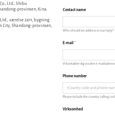
., Ltd., Shibu
Shandong-provinsen, Kina.
Contact name
td., værelse 2411, bygning
n City, Shandong-provinsen,
Who should we address in our reply?
E-mail
*
Vi kontakter dig via den e-mailadresse
Phone number
Please include the country calling cod
Virksomhed