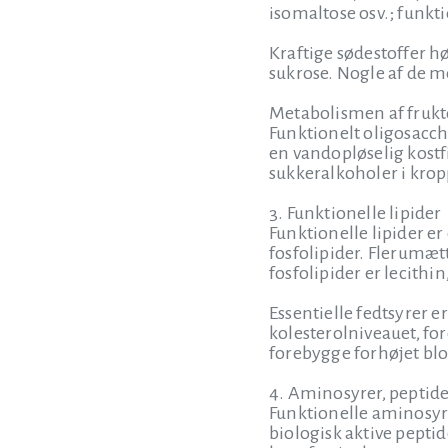
isomaltose osv.; funkti
Kraftige sødestoffer hø
sukrose. Nogle af de m
Metabolismen af fruktos
Funktionelt oligosacch
en vandopløselig kostf
sukkeralkoholer i kropp
3. Funktionelle lipider
Funktionelle lipider e
fosfolipider. Flerumæt
fosfolipider er lecithin
Essentielle fedtsyrer e
kolesterolniveauet, f
forebygge forhøjet blo
4. Aminosyrer, peptide
Funktionelle aminosyre
biologisk aktive pepti