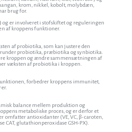
, mangan, krom, nikkel, kobolt, molybdæn,
ar brug for.
og er involveret i stofskiftet og reguleringen
gen af kroppens funktioner.
sten af probiotika, som kan justere den
nder probiotika, præbiotika og synbiotika.
onisere kroppen og ændre sammensætningen af
mer væksten af probiotika i kroppen.
mfunktionen, forbedrer kroppens immunitet,
rer.
amisk balance mellem produktion og
kroppens metaboliske proces, og er derfor et
ler omfatter antioxidanter (VE, VC, β-caroten,
se CAT, glutathionperoxidase GSH-PX).