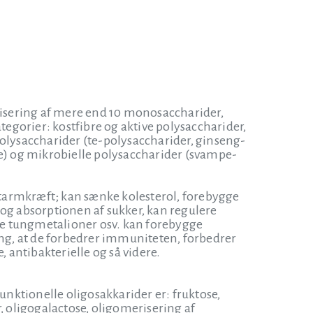
erisering af mere end 10 monosaccharider,
tegorier: kostfibre og aktive polysaccharider,
polysaccharider (te-polysaccharider, ginseng-
re) og mikrobielle polysaccharider (svampe-
tarmkræft; kan sænke kolesterol, forebygge
g absorptionen af sukker, kan regulere
ne tungmetalioner osv. kan forebygge
ing, at de forbedrer immuniteten, forbedrer
antibakterielle og så videre.
nktionelle oligosakkarider er: fruktose,
, oligogalactose, oligomerisering af