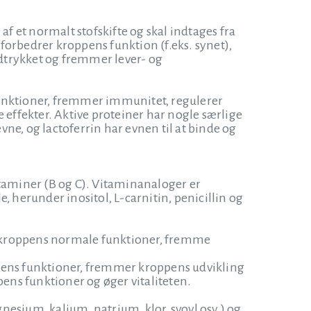
 et normalt stofskifte og skal indtages fra
 forbedrer kroppens funktion (f.eks. synet),
trykket og fremmer lever- og
funktioner, fremmer immunitet, regulerer
 effekter. Aktive proteiner har nogle særlige
ne, og lactoferrin har evnen til at binde og
itaminer (B og C). Vitaminanaloger er
, herunder inositol, L-carnitin, penicillin og
de kroppens normale funktioner, fremme
ppens funktioner, fremmer kroppens udvikling
ns funktioner og øger vitaliteten.
esium, kalium, natrium, klor, svovl osv.) og