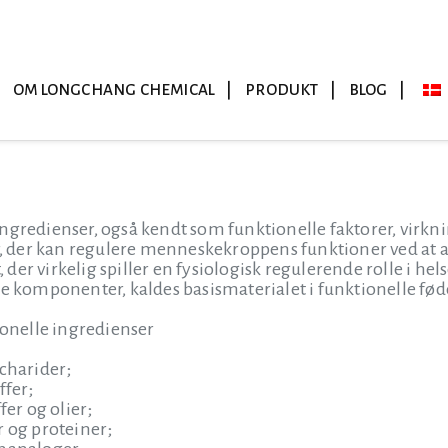
OM LONGCHANG CHEMICAL
PRODUKT
BLOG
ngredienser, også kendt som funktionelle faktorer, virkni
er, der kan regulere menneskekroppens funktioner ved at 
er virkelig spiller en fysiologisk regulerende rolle i helse
se komponenter, kaldes basismaterialet i funktionelle fø
ionelle ingredienser
ccharider;
ffer;
fer og olier;
r og proteiner;