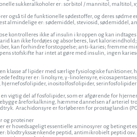
onelle sukkeralkoholer er: sorbitol / mannitol, maltitol, xy
rer også til de funktionelle sødestoffer, og deres sødme e
est almindelige er: sødemiddel, steviosid, sødemiddel, an
e kontrolleres ikke af insulin i kroppen og kan indtages af 
arid kan ikke fordøjes og absorberes, lavt kalorieindhold;
iber, kan forhindre forstoppelse; anti-karies; fremme mi
ens stofskifte har intet at gøre med insulin, ingen kariese
r en klasse af lipider med særlige fysiologiske funktioner
tede fedtsyrer er: linolsyre, γ-linolensyre, eicosapenta
, hjernefosfolipider, inositolfosfolipider, serinfosfolipider
r en vigtig del af fosfolipider, som er afgørende for hjern
orebygge åreforkalkning, hæmme dannelsen af arteriel t
dtryk. Arachidonsyre er forløberen for prostaglandin (P
r og proteiner
r er hovedsageligt essentielle aminosyrer og betinget es
der: blodtrykssænkende peptid, antimikrobielt peptid os