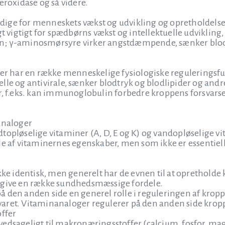
eroxidase og så videre.
ge for menneskets vækst og udvikling og opretholdelse af
gt vigtigt for spædbørns vækst og intellektuelle udvikling,
n; γ-aminosmørsyre virker angstdæmpende, sænker blod
ider har en række menneskelige fysiologiske regulerings
lle og antivirale, sænker blodtryk og blodlipider og andre
r, f.eks. kan immunoglobulin forbedre kroppens forsvarsev
analoger
topløselige vitaminer (A, D, E og K) og vandopløselige v
e af vitaminernes egenskaber, men som ikke er essentielle
ikke identisk, men generelt har de evnen til at oprethol
 give en række sundhedsmæssige fordele.
å den anden side en generel rolle i reguleringen af kro
ret. Vitaminanaloger regulerer på den anden side kroppe
offer
edsageligt til makronæringsstoffer (calcium, fosfor, magn