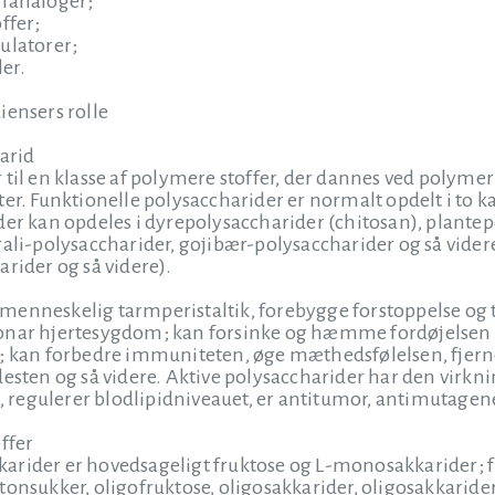
inanaloger;
ffer;
ulatorer;
ler.
iensers rolle
karid
 til en klasse af polymere stoffer, der dannes ved polym
er. Funktionelle polysaccharider er normalt opdelt i to ka
der kan opdeles i dyrepolysaccharider (chitosan), plante
gali-polysaccharider, gojibær-polysaccharider og så vide
rider og så videre).
menneskelig tarmperistaltik, forebygge forstoppelse og 
onar hjertesygdom; kan forsinke og hæmme fordøjelsen o
r; kan forbedre immuniteten, øge mæthedsfølelsen, fjer
desten og så videre. Aktive polysaccharider har den virkn
egulerer blodlipidniveauet, er antitumor, antimutagene, 
ffer
rider er hovedsageligt fruktose og L-monosakkarider; fu
tonsukker, oligofruktose, oligosakkarider, oligosakkarider