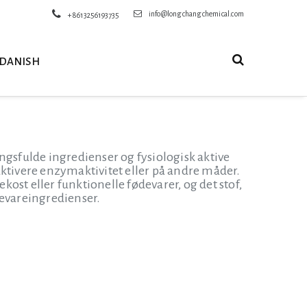
info@longchangchemical.com
+8613256193735
DANISH
ngsfulde ingredienser og fysiologisk aktive
aktivere enzymaktivitet eller på andre måder.
kost eller funktionelle fødevarer, og det stof,
devareingredienser.