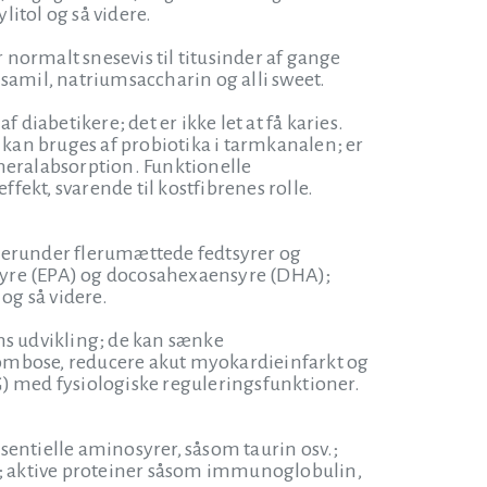
litol og så videre.
r normalt snesevis til titusinder af gange
samil, natriumsaccharin og alli sweet.
diabetikere; det er ikke let at få karies.
 kan bruges af probiotika i tarmkanalen; er
neralabsorption. Funktionelle
ffekt, svarende til kostfibrenes rolle.
, herunder flerumættede fedtsyrer og
ensyre (EPA) og docosahexaensyre (DHA);
 og så videre.
ens udvikling; de kan sænke
rombose, reducere akut myokardieinfarkt og
G) med fysiologiske reguleringsfunktioner.
sentielle aminosyrer, såsom taurin osv.;
v.; aktive proteiner såsom immunoglobulin,