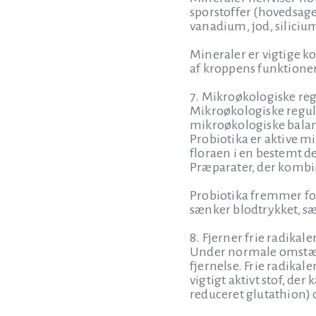
sporstoffer (hovedsage
vanadium, jod, siliciu
Mineraler er vigtige k
af kroppens funktioner.
7. Mikroøkologiske re
Mikroøkologiske regula
mikroøkologiske balan
Probiotika er aktive 
floraen i en bestemt d
Præparater, der kombin
Probiotika fremmer fo
sænker blodtrykket, sæ
8. Fjerner frie radikale
Under normale omstæn
fjernelse. Frie radikal
vigtigt aktivt stof, de
reduceret glutathion)