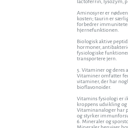
lactoferrin, lysozym, p
Aminosyrer er nødvendi
kosten; taurin er særli
forbedrer immunitete
hjernefunktionen.
Biologisk aktive pept
hormoner, antibakterie
fysiologiske funktione
transportere jern.
5. Vitaminer og deres 
Vitaminer omfatter fed
vitaminer, der har nogl
bioflavonoider.
Vitamins fysiologi er 
kroppens udvikling og
Vitaminanaloger har p
og styrker immunforsva
6. Mineraler og sporst
Mineraler henviser hov