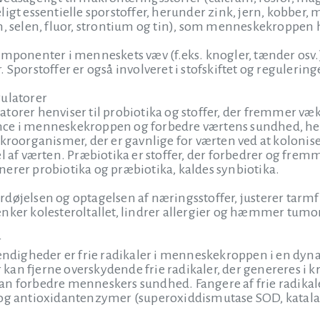
ligt essentielle sporstoffer, herunder zink, jern, kobber
m, selen, fluor, strontium og tin), som menneskekroppen h
omponenter i menneskets væv (f.eks. knogler, tænder osv.) 
 Sporstoffer er også involveret i stofskiftet og regulerin
gulatorer
torer henviser til probiotika og stoffer, der fremmer væk
ce i menneskekroppen og forbedre værtens sundhed, heru
mikroorganismer, der er gavnlige for værten ved at kol
el af værten. Præbiotika er stoffer, der forbedrer og frem
erer probiotika og præbiotika, kaldes synbiotika.
rdøjelsen og optagelsen af næringsstoffer, justerer tar
nker kolesteroltallet, lindrer allergier og hæmmer tumo
r
digheder er frie radikaler i menneskekroppen i en dyn
er kan fjerne overskydende frie radikaler, der genereres i 
r kan forbedre menneskers sundhed. Fangere af frie radika
 og antioxidantenzymer (superoxiddismutase SOD, katala