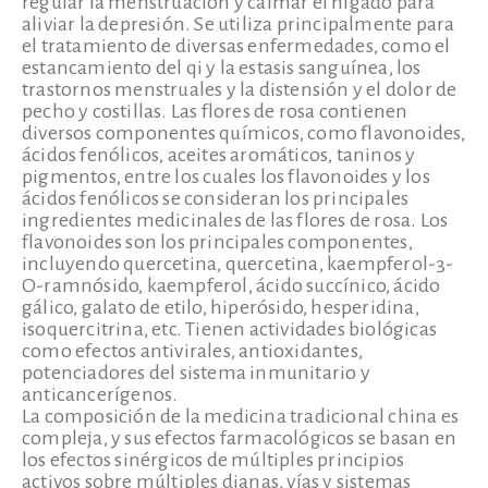
regular la menstruación y calmar el hígado para
aliviar la depresión. Se utiliza principalmente para
el tratamiento de diversas enfermedades, como el
estancamiento del qi y la estasis sanguínea, los
trastornos menstruales y la distensión y el dolor de
pecho y costillas. Las flores de rosa contienen
diversos componentes químicos, como flavonoides,
ácidos fenólicos, aceites aromáticos, taninos y
pigmentos, entre los cuales los flavonoides y los
ácidos fenólicos se consideran los principales
ingredientes medicinales de las flores de rosa. Los
flavonoides son los principales componentes,
incluyendo quercetina, quercetina, kaempferol-3-
O-ramnósido, kaempferol, ácido succínico, ácido
gálico, galato de etilo, hiperósido, hesperidina,
isoquercitrina, etc. Tienen actividades biológicas
como efectos antivirales, antioxidantes,
potenciadores del sistema inmunitario y
anticancerígenos.
La composición de la medicina tradicional china es
compleja, y sus efectos farmacológicos se basan en
los efectos sinérgicos de múltiples principios
activos sobre múltiples dianas, vías y sistemas