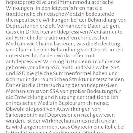
hepatoprotektive und immunmodulatorische
Wirkungen. In den letzten Jahren hat die
traditionelle chinesische Medizin bedeutende
therapeutische Wirkungen bei der Behandlung von
Depressionen erzielt. Vorhandene Daten zeigen,
dass ein Drittel der antidepressiven Medikamente
auf Formeln der traditionellen chinesischen
Medizin wie Chaihu basieren, was die Bedeutung
von Chaihu bei der Behandlung von Depressionen
unterstreicht. Zu den Wirkstoffen mit
antidepressiver Wirkung in Bupleurum chinense
gehören vor allem SSA, SSB2 und SSD, wobei SSA
und SSD die gleiche Summenformel haben und
sich nur in der räumlichen Struktur unterscheiden.
Daher ist die Untersuchung des antidepressiven
Mechanismus von SSA von großer Bedeutung für
die Entwicklung und Nutzung der traditionellen
chinesischen Medizin Bupleurum chinense.
Obwohl die positiven Auswirkungen von
Saikosaponin auf Depressionen nachgewiesen
wurden, ist der Wirkmechanismus noch unklar.
Es wird angenommen, dass Oxytocin eine Rolle bei
Intimität, sozialer Anerkennung, Bindung