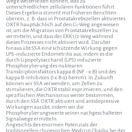
Wege weiterleiten können, was zu
unterschiedlichen zellulären Funktionen führt.
Dieses Ergebnis stimmt mit früheren Berichten
überein, z. B. dass in Prostatakrebszellen aktiviertes
OXTR hauptsächlich auf den Gi-Weg angewiesen
ist, um die Migration von Prostatakrebszellen zu
vermitteln, und dass der ERK1/2-Weg während
dieses Prozesses nicht aktiviert wird. Darüber
hinaus übt SSA eine schützende Wirkung gegen
LPS-induzierte Endometritis aus, indem es die
durch Lipopolysaccharid (LPS) induzierte
Phosphorylierung des nuklearen
Transkriptionsfaktors kappa B (NF - κ B) und des
kappa B-Inhibitors (I κ B α) hemmt. In Zukunft
können wir SSA verwenden, um Zellen zu
stimulieren, die OXTR stabil exprimieren, und den
spezifischen Mechanismus weiter bestimmen,
durch den SSA OXTR aktiviert und antidepressive
Wirkungen ausübt, indem wir die
Phosphorylierungswerte seiner nachgeschalteten
Signalwege ermitteln.
Angesichts des enormen Potenzials der
traditionellen chinesischen Medizin Chaihu bei der