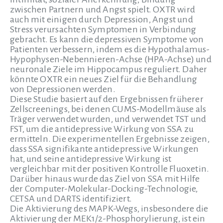
zwischen Partnern und Angst spielt. OXTR wird
auch mit einigen durch Depression, Angst und
Stress verursachten Symptomen in Verbindung
gebracht. Es kann die depressiven Symptome von
Patienten verbessern, indem es die Hypothalamus-
Hypophysen-Nebennieren-Achse (HPA-Achse) und
neuronale Ziele im Hippocampus reguliert. Daher
könnte OXTR ein neues Ziel für die Behandlung
von Depressionen werden.
Diese Studie basiert auf den Ergebnissen früherer
Zellscreenings, bei denen CUMS-Modellmäuse als
Träger verwendet wurden, und verwendet TST und
FST, um die antidepressive Wirkung von SSA zu
ermitteln. Die experimentellen Ergebnisse zeigen,
dass SSA signifikante antidepressive Wirkungen
hat, und seine antidepressive Wirkung ist
vergleichbar mit der positiven Kontrolle Fluoxetin.
Darüber hinaus wurde das Ziel von SSA mit Hilfe
der Computer-Molekular-Docking-Technologie,
CETSA und DARTS identifiziert.
Die Aktivierung des MAPK-Wegs, insbesondere die
Aktivierung der MEK1/2-Phosphorylierung, ist ein