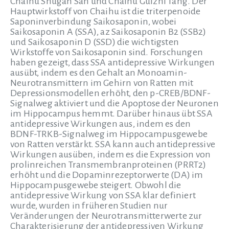
Chaihu Shugan San und Chaihu Guizhi Tang. Der
Hauptwirkstoff von Chaihu ist die triterpenoide
Saponinverbindung Saikosaponin, wobei
Saikosaponin A (SSA), az Saikosaponin B2 (SSB2)
und Saikosaponin D (SSD) die wichtigsten
Wirkstoffe von Saikosaponin sind. Forschungen
haben gezeigt, dass SSA antidepressive Wirkungen
ausübt, indem es den Gehalt an Monoamin-
Neurotransmittern im Gehirn von Ratten mit
Depressionsmodellen erhöht, den p-CREB/BDNF-
Signalweg aktiviert und die Apoptose der Neuronen
im Hippocampus hemmt. Darüber hinaus übt SSA
antidepressive Wirkungen aus, indem es den
BDNF-TRKB-Signalweg im Hippocampusgewebe
von Ratten verstärkt. SSA kann auch antidepressive
Wirkungen ausüben, indem es die Expression von
prolinreichen Transmembranproteinen (PRRT2)
erhöht und die Dopaminrezeptorwerte (DA) im
Hippocampusgewebe steigert. Obwohl die
antidepressive Wirkung von SSA klar definiert
wurde, wurden in früheren Studien nur
Veränderungen der Neurotransmitterwerte zur
Charakterisierung der antidepressiven Wirkung