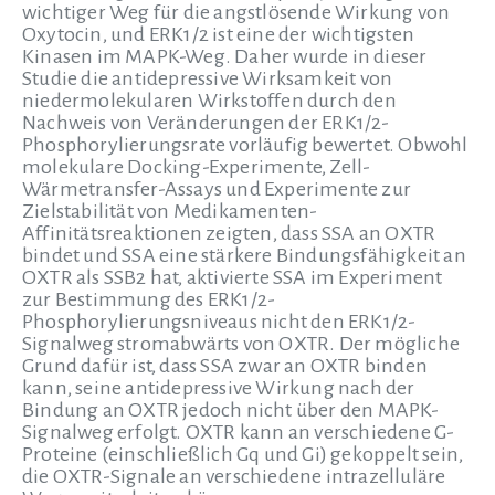
wichtiger Weg für die angstlösende Wirkung von
Oxytocin, und ERK1/2 ist eine der wichtigsten
Kinasen im MAPK-Weg. Daher wurde in dieser
Studie die antidepressive Wirksamkeit von
niedermolekularen Wirkstoffen durch den
Nachweis von Veränderungen der ERK1/2-
Phosphorylierungsrate vorläufig bewertet. Obwohl
molekulare Docking-Experimente, Zell-
Wärmetransfer-Assays und Experimente zur
Zielstabilität von Medikamenten-
Affinitätsreaktionen zeigten, dass SSA an OXTR
bindet und SSA eine stärkere Bindungsfähigkeit an
OXTR als SSB2 hat, aktivierte SSA im Experiment
zur Bestimmung des ERK1/2-
Phosphorylierungsniveaus nicht den ERK1/2-
Signalweg stromabwärts von OXTR. Der mögliche
Grund dafür ist, dass SSA zwar an OXTR binden
kann, seine antidepressive Wirkung nach der
Bindung an OXTR jedoch nicht über den MAPK-
Signalweg erfolgt. OXTR kann an verschiedene G-
Proteine (einschließlich Gq und Gi) gekoppelt sein,
die OXTR-Signale an verschiedene intrazelluläre