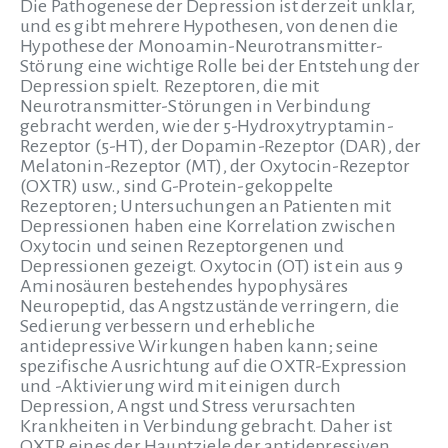
Die Pathogenese der Depression ist derzeit unklar,
und es gibt mehrere Hypothesen, von denen die
Hypothese der Monoamin-Neurotransmitter-
Störung eine wichtige Rolle bei der Entstehung der
Depression spielt. Rezeptoren, die mit
Neurotransmitter-Störungen in Verbindung
gebracht werden, wie der 5-Hydroxytryptamin-
Rezeptor (5-HT), der Dopamin-Rezeptor (DAR), der
Melatonin-Rezeptor (MT), der Oxytocin-Rezeptor
(OXTR) usw., sind G-Protein-gekoppelte
Rezeptoren; Untersuchungen an Patienten mit
Depressionen haben eine Korrelation zwischen
Oxytocin und seinen Rezeptorgenen und
Depressionen gezeigt. Oxytocin (OT) ist ein aus 9
Aminosäuren bestehendes hypophysäres
Neuropeptid, das Angstzustände verringern, die
Sedierung verbessern und erhebliche
antidepressive Wirkungen haben kann; seine
spezifische Ausrichtung auf die OXTR-Expression
und -Aktivierung wird mit einigen durch
Depression, Angst und Stress verursachten
Krankheiten in Verbindung gebracht. Daher ist
OXTR eines der Hauptziele der antidepressiven