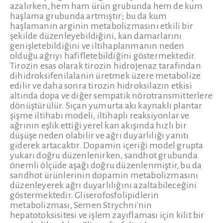
azalırken, hem ham ürün grubunda hem de kum
haşlama grubunda artmıştır; bu da kum
haşlamanın arginin metabolizmasını etkili bir
şekilde düzenleyebildiğini, kan damarlarını
genişletebildiğini ve iltihaplanmanın neden
olduğu ağrıyı hafifletebildiğini göstermektedir.
Tirozin esas olarak tirozin hidrojenaz tarafından
dihidroksifenilalanin üretmek üzere metabolize
edilir ve daha sonra tirozin hidroksilazın etkisi
altında dopa ve diğer sempatik nörotransmitterlere
dönüştürülür. Sıçan yumurta akı kaynaklı plantar
şişme iltihabı modeli, iltihaplı reaksiyonlar ve
ağrının eşlik ettiği yerel kan akışında hızlı bir
düşüşe neden olabilir ve ağrı duyarlılığı yanıtı
giderek artacaktır. Dopamin içeriği model grupta
yukarı doğru düzenlenirken, sandhot grubunda
önemli ölçüde aşağı doğru düzenlenmiştir, bu da
sandhot ürünlerinin dopamin metabolizmasını
düzenleyerek ağrı duyarlılığını azaltabileceğini
göstermektedir. Gliserofosfolipidlerin
metabolizması, Semen Strychni'nin
hepatotoksisitesi ve işlem zayıflaması için kilit bir