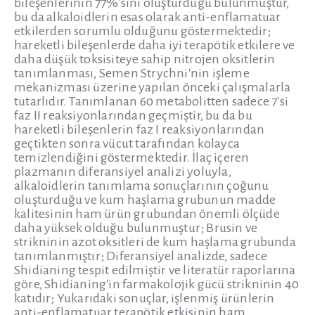
bileşenlerinin 77%'sini oluşturduğu bulunmuştur,
bu da alkaloidlerin esas olarak anti-enflamatuar
etkilerden sorumlu olduğunu göstermektedir;
hareketli bileşenlerde daha iyi terapötik etkilere ve
daha düşük toksisiteye sahip nitrojen oksitlerin
tanımlanması, Semen Strychni'nin işleme
mekanizması üzerine yapılan önceki çalışmalarla
tutarlıdır. Tanımlanan 60 metabolitten sadece 7'si
faz II reaksiyonlarından geçmiştir, bu da bu
hareketli bileşenlerin faz I reaksiyonlarından
geçtikten sonra vücut tarafından kolayca
temizlendiğini göstermektedir. İlaç içeren
plazmanın diferansiyel analizi yoluyla,
alkaloidlerin tanımlama sonuçlarının çoğunu
oluşturduğu ve kum haşlama grubunun madde
kalitesinin ham ürün grubundan önemli ölçüde
daha yüksek olduğu bulunmuştur; Brusin ve
strikninin azot oksitleri de kum haşlama grubunda
tanımlanmıştır; Diferansiyel analizde, sadece
Shidianing tespit edilmiştir ve literatür raporlarına
göre, Shidianing'in farmakolojik gücü strikninin 40
katıdır; Yukarıdaki sonuçlar, işlenmiş ürünlerin
anti-enflamatuar terapötik etkisinin ham