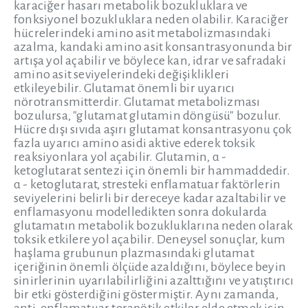
karaciğer hasarı metabolik bozukluklara ve
fonksiyonel bozukluklara neden olabilir. Karaciğer
hücrelerindeki amino asit metabolizmasındaki
azalma, kandaki amino asit konsantrasyonunda bir
artışa yol açabilir ve böylece kan, idrar ve safradaki
amino asit seviyelerindeki değişiklikleri
etkileyebilir. Glutamat önemli bir uyarıcı
nörotransmitterdir. Glutamat metabolizması
bozulursa, "glutamat glutamin döngüsü" bozulur.
Hücre dışı sıvıda aşırı glutamat konsantrasyonu çok
fazla uyarıcı amino asidi aktive ederek toksik
reaksiyonlara yol açabilir. Glutamin, α -
ketoglutarat sentezi için önemli bir hammaddedir.
α - ketoglutarat, stresteki enflamatuar faktörlerin
seviyelerini belirli bir dereceye kadar azaltabilir ve
enflamasyonu modelledikten sonra dokularda
glutamatın metabolik bozukluklarına neden olarak
toksik etkilere yol açabilir. Deneysel sonuçlar, kum
haşlama grubunun plazmasındaki glutamat
içeriğinin önemli ölçüde azaldığını, böylece beyin
sinirlerinin uyarılabilirliğini azalttığını ve yatıştırıcı
bir etki gösterdiğini göstermiştir. Aynı zamanda,