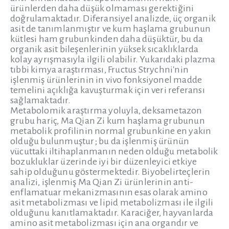
ürünlerden daha düşük olmaması gerektiğini
doğrulamaktadır. Diferansiyel analizde, üç organik
asit de tanımlanmıştır ve kum haşlama grubunun
kütlesi ham grubunkinden daha düşüktür, bu da
organik asit bileşenlerinin yüksek sıcaklıklarda
kolay ayrışmasıyla ilgili olabilir. Yukarıdaki plazma
tıbbi kimya araştırması, Fructus Strychni'nin
işlenmiş ürünlerinin in vivo fonksiyonel madde
temelini açıklığa kavuşturmak için veri referansı
sağlamaktadır.
Metabolomik araştırma yoluyla, deksametazon
grubu hariç, Ma Qian Zi kum haşlama grubunun
metabolik profilinin normal grubunkine en yakın
olduğu bulunmuştur; bu da işlenmiş ürünün
vücuttaki iltihaplanmanın neden olduğu metabolik
bozukluklar üzerinde iyi bir düzenleyici etkiye
sahip olduğunu göstermektedir. Biyobelirteçlerin
analizi, işlenmiş Ma Qian Zi ürünlerinin anti-
enflamatuar mekanizmasının esas olarak amino
asit metabolizması ve lipid metabolizması ile ilgili
olduğunu kanıtlamaktadır. Karaciğer, hayvanlarda
amino asit metabolizması için ana organdır ve