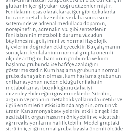
anti-enflamatuar terapötik etkiler elde etmek için
glutamin içeriği yukarı doğru düzenlenmiştir.
Fenilalanin esas olarak karaciğer gibi dokularda
tirozine metabolize edilir ve daha sonra sinir
sisteminde ve adrenal medullada dopamin,
norepinefrin, adrenalin vb. gibi sentezlenir.
Fenilalaninin metabolik durumu vücudun
büyümesini, gelişimini ve normal fizyolojik
işlevlerini doğrudan etkileyecektir. Bu çalışmanın
sonuçları, fenilalaninin normal grupta önemli
ölçüde arttığını, ham ürün grubunda ve kum
haşlama grubunda ise hafifçe azaldığını
göstermektedir. Kum haşlama grubunun normal
gruba daha yakın olması, kum haşlama grubunun
enflamasyonun neden olduğu fenilalanin
metabolizması bozukluğunu daha iyi
düzenleyebileceğini göstermektedir. Sitrülin,
arginin ve prolinin metabolik yollarında üretilir ve
ilgili enzimlerin etkisi altında arginin, ornitin vb.
üretir. Kan amonyak seviyelerini etkili bir şekilde
azaltabilir, organ hasarını önleyebilir ve vücuttaki
ağrı reaksiyonlarını hafifletebilir. Model gruptaki
sitrülin içeriği normal gruba kıyasla önemli ölçüde