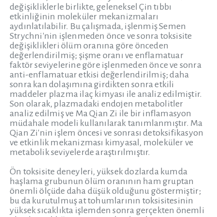
değişikliklerle birlikte, geleneksel Çin tıbbı
etkinliğinin moleküler mekanizmaları
aydınlatılabilir. Bu çalışmada, işlenmiş Semen
Strychni'nin işlenmeden önce ve sonra toksisite
değişiklikleri ölüm oranına göre önceden
değerlendirilmiş; şişme oranı ve enflamatuar
faktör seviyelerine göre işlenmeden önce ve sonra
anti-enflamatuar etkisi değerlendirilmiş; daha
sonra kan dolaşımına girdikten sonra etkili
maddeler plazma ilaç kimyası ile analiz edilmiştir.
Son olarak, plazmadaki endojen metabolitler
analiz edilmiş ve Ma Qian Zi ile bir inflamasyon
müdahale modeli kullanılarak tanımlanmıştır. Ma
Qian Zi'nin işlem öncesi ve sonrası detoksifikasyon
ve etkinlik mekanizması kimyasal, moleküler ve
metabolik seviyelerde araştırılmıştır.
Ön toksisite deneyleri, yüksek dozlarda kumda
haşlama grubunun ölüm oranının ham gruptan
önemli ölçüde daha düşük olduğunu göstermiştir;
bu da kurutulmuş at tohumlarının toksisitesinin
yüksek sıcaklıkta işlemden sonra gerçekten önemli