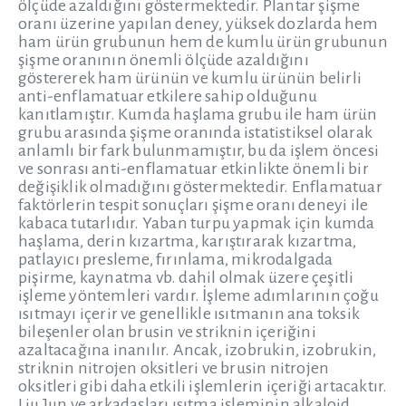
ölçüde azaldığını göstermektedir. Plantar şişme
oranı üzerine yapılan deney, yüksek dozlarda hem
ham ürün grubunun hem de kumlu ürün grubunun
şişme oranının önemli ölçüde azaldığını
göstererek ham ürünün ve kumlu ürünün belirli
anti-enflamatuar etkilere sahip olduğunu
kanıtlamıştır. Kumda haşlama grubu ile ham ürün
grubu arasında şişme oranında istatistiksel olarak
anlamlı bir fark bulunmamıştır, bu da işlem öncesi
ve sonrası anti-enflamatuar etkinlikte önemli bir
değişiklik olmadığını göstermektedir. Enflamatuar
faktörlerin tespit sonuçları şişme oranı deneyi ile
kabaca tutarlıdır. Yaban turpu yapmak için kumda
haşlama, derin kızartma, karıştırarak kızartma,
patlayıcı presleme, fırınlama, mikrodalgada
pişirme, kaynatma vb. dahil olmak üzere çeşitli
işleme yöntemleri vardır. İşleme adımlarının çoğu
ısıtmayı içerir ve genellikle ısıtmanın ana toksik
bileşenler olan brusin ve striknin içeriğini
azaltacağına inanılır. Ancak, izobrukin, izobrukin,
striknin nitrojen oksitleri ve brusin nitrojen
oksitleri gibi daha etkili işlemlerin içeriği artacaktır.
Liu Jun ve arkadaşları ısıtma işleminin alkaloid