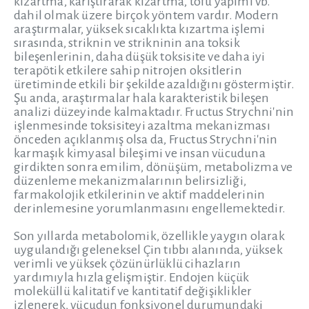
kızartma, karıştırarak kızartma, tofu yapımı vb.
dahil olmak üzere birçok yöntem vardır. Modern
araştırmalar, yüksek sıcaklıkta kızartma işlemi
sırasında, striknin ve strikninin ana toksik
bileşenlerinin, daha düşük toksisite ve daha iyi
terapötik etkilere sahip nitrojen oksitlerin
üretiminde etkili bir şekilde azaldığını göstermiştir.
Şu anda, araştırmalar hala karakteristik bileşen
analizi düzeyinde kalmaktadır. Fructus Strychni'nin
işlenmesinde toksisiteyi azaltma mekanizması
önceden açıklanmış olsa da, Fructus Strychni'nin
karmaşık kimyasal bileşimi ve insan vücuduna
girdikten sonra emilim, dönüşüm, metabolizma ve
düzenleme mekanizmalarının belirsizliği,
farmakolojik etkilerinin ve aktif maddelerinin
derinlemesine yorumlanmasını engellemektedir.
Son yıllarda metabolomik, özellikle yaygın olarak
uygulandığı geleneksel Çin tıbbı alanında, yüksek
verimli ve yüksek çözünürlüklü cihazların
yardımıyla hızla gelişmiştir. Endojen küçük
moleküllü kalitatif ve kantitatif değişiklikler
izlenerek, vücudun fonksiyonel durumundaki