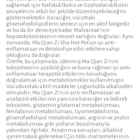
sağlamak için fosfatidilkolin ve lizofosfatidilkolin
seviyelerini etkili bir şekilde düzenleyebileceğini
göstermektedir. Karaciğer, vücuttaki
gliserofosfolipidlerin sentezi için en aktif bölgedir
ve bu da bir dereceye kadar Malvaceae'nin
hepatotoksisitesinin nesnel varlığını doğrular; Aynı
zamanda, Ma Qian Zi Sha Hot Pot'un iyi anti-
enflamatuar ve detoksifiye edici etkilere sahip
olduğunu da doğrular.
Özetle, bu çalışmada, işlenmiş Ma Qian Zi'nin
toksisitesinin azaltıldığını ve buna rağmen iyi anti-
enflamatuar terapötik etkilerini koruduğunu
doğrulamak için metabolomikler kullanılmıştır.
Vücudundaki aktif maddeler çoğunlukla alkaloidler
olmalıdır; Ma Qian Zi'nin anti-enflamatuar ve
analjezik etkilerinin yanı sıra karaciğer ve böbrek
toksisitesi, glutamin glutamat metabolizması,
fenilalanin metabolizması, tiyometabolizma,
gliserofosfolipid metabolizması, arginin ve prolin
metabolizması gibi yolların bozulmasıyla
yakından ilgilidir. Araştırma sonuçları, alkaloid
içeren toksik geleneksel Çin tıbbi malzemelerinin