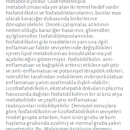
metabolik yoldur. Gliserofosfolipid
metabolizmasında yer alan iki temel hedef vardır:
fosfatidilkolin ve fosfatidiletanolamin, bunlar esas
olarak karaciğer dokusunda birbirlerine
dönüştürülebilir. Önceki çalışmalar, at kılının
neden olduğu karaciğer hasarının, gliseridler,
açilgliseroller, fosfatidiletanolaminler,
fosfatidilkolin gibi maddelerin yanı sıra ilgili
enflamatuar faktör seviyelerinde değişiklikleri
içeren lipid metabolizması bozukluklarına yol
açabileceğini göstermiştir. Fosfatidilkolin, anti-
enflamatuar ve bağışıklık arttırıcı etkilere sahiptir
ve anti-enflamatuar ve potansiyel terapötik etkileri,
nötrofiller tarafından indüklenen mikrosirkülatuar
enflamatuar yanıtı azaltmakla ilişkili olabilir;
Lizofosfatidilkolin, ekstrahepatik dokuların plazma
havuzunda dağılan fosfatidilkolinin bir ürünü veya
metabolitidir ve çeşitli pro-enflamatuar
reaksiyonları indükleyebilir. Deneysel sonuçlara
göre, fosfatidilkolin ve lizofosfatidilkolin seviyeleri
model grupta artarken, ham ürün grubu ve kum
haşlama grubunda azalmış ve normal gruba yakın
seyretmiştir. Bu, Malvaceae özütünün dengeyi