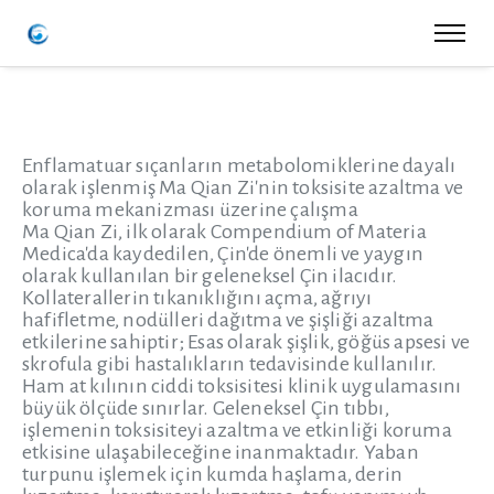
Enflamatuar sıçanların metabolomiklerine dayalı
olarak işlenmiş Ma Qian Zi'nin toksisite azaltma ve
koruma mekanizması üzerine çalışma
Ma Qian Zi, ilk olarak Compendium of Materia
Medica'da kaydedilen, Çin'de önemli ve yaygın
olarak kullanılan bir geleneksel Çin ilacıdır.
Kollaterallerin tıkanıklığını açma, ağrıyı
hafifletme, nodülleri dağıtma ve şişliği azaltma
etkilerine sahiptir; Esas olarak şişlik, göğüs apsesi ve
skrofula gibi hastalıkların tedavisinde kullanılır.
Ham at kılının ciddi toksisitesi klinik uygulamasını
büyük ölçüde sınırlar. Geleneksel Çin tıbbı,
işlemenin toksisiteyi azaltma ve etkinliği koruma
etkisine ulaşabileceğine inanmaktadır. Yaban
turpunu işlemek için kumda haşlama, derin