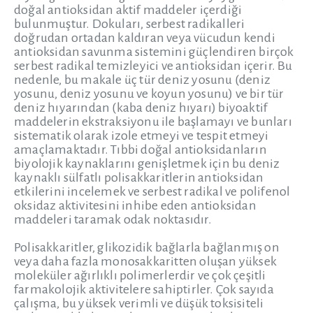
doğal antioksidan aktif maddeler içerdiği
bulunmuştur. Dokuları, serbest radikalleri
doğrudan ortadan kaldıran veya vücudun kendi
antioksidan savunma sistemini güçlendiren birçok
serbest radikal temizleyici ve antioksidan içerir. Bu
nedenle, bu makale üç tür deniz yosunu (deniz
yosunu, deniz yosunu ve koyun yosunu) ve bir tür
deniz hıyarından (kaba deniz hıyarı) biyoaktif
maddelerin ekstraksiyonu ile başlamayı ve bunları
sistematik olarak izole etmeyi ve tespit etmeyi
amaçlamaktadır. Tıbbi doğal antioksidanların
biyolojik kaynaklarını genişletmek için bu deniz
kaynaklı sülfatlı polisakkaritlerin antioksidan
etkilerini incelemek ve serbest radikal ve polifenol
oksidaz aktivitesini inhibe eden antioksidan
maddeleri taramak odak noktasıdır.
Polisakkaritler, glikozidik bağlarla bağlanmış on
veya daha fazla monosakkaritten oluşan yüksek
moleküler ağırlıklı polimerlerdir ve çok çeşitli
farmakolojik aktivitelere sahiptirler. Çok sayıda
çalışma, bu yüksek verimli ve düşük toksisiteli