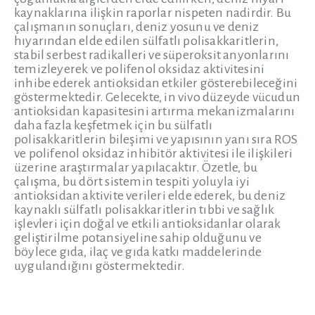
kaynaklarına ilişkin raporlar nispeten nadirdir. Bu
çalışmanın sonuçları, deniz yosunu ve deniz
hıyarından elde edilen sülfatlı polisakkaritlerin,
stabil serbest radikalleri ve süperoksit anyonlarını
temizleyerek ve polifenol oksidaz aktivitesini
inhibe ederek antioksidan etkiler gösterebileceğini
göstermektedir. Gelecekte, in vivo düzeyde vücudun
antioksidan kapasitesini artırma mekanizmalarını
daha fazla keşfetmek için bu sülfatlı
polisakkaritlerin bileşimi ve yapısının yanı sıra ROS
ve polifenol oksidaz inhibitör aktivitesi ile ilişkileri
üzerine araştırmalar yapılacaktır. Özetle, bu
çalışma, bu dört sistemin tespiti yoluyla iyi
antioksidan aktivite verileri elde ederek, bu deniz
kaynaklı sülfatlı polisakkaritlerin tıbbi ve sağlık
işlevleri için doğal ve etkili antioksidanlar olarak
geliştirilme potansiyeline sahip olduğunu ve
böylece gıda, ilaç ve gıda katkı maddelerinde
uygulandığını göstermektedir.