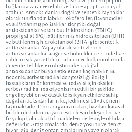
olabilir, nükleik asit omurgasına ve protein peptid
bağlarına zarar verebilir ve hücre apoptozuna yol
açabilir. Antioksidanlar doğal ve sentetik kaynaklar
olarak sınıflandırılabilir. Tokoferoller, flavonoidler
ve sülfatlanmış polisakkaritler gibi doğal
antioksidanlar ve tert butilhidrokinon (TBHQ),
propil gallat (PG), bütillenmiş hidroksitoluen (BHT)
ve bütillenmiş hidroksianisol (BHA) gibi sentetik
antioksidanlar. Yapay olarak sentezlenen
antioksidanlar karaciğer ve böbrekler üzerinde bazı
ciddi toksik yan etkilere sahiptir ve kullanımlarında
güvenlik tehlikeleri oluştururken, doğal
antioksidanlar bu yan etkilerden kaçınabilir. Bu
nedenle, serbest radikal dengesizliği ile ilgili
hastalıkların önlenmesi ve tedavisi için oksijen
serbest radikal reaksiyonlarını etkili bir şekilde
engelleyebilen ve düşük toksik yan etkilere sahip
doğal antioksidanların keşfedilmesi büyük önem
taşımaktadır. Deniz organizmaları, bazıları karasal
bitkilerde bulunmayan çeşitli besin bileşenleri ve
fizyolojik olarak aktif maddeleri nedeniyle oldukça
değerlidir. Araştırmalarda, deniz yosunu ve deniz
hıyarı gibi deniz organizmalarının yaygın olarak