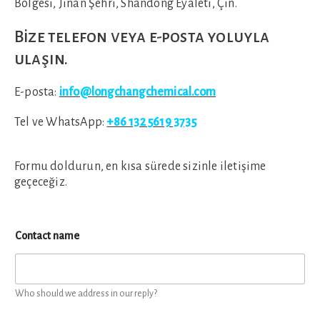
Bölgesi, Jinan Şehri, Shandong Eyaleti, Çin.
Bize telefon veya e-posta yoluyla
ulaşın.
E-posta:
info@longchangchemical.com
Tel ve WhatsApp:
+86 132 5619 3735
Formu doldurun, en kısa sürede sizinle iletişime
geçeceğiz.
Contact name
Who should we address in our reply?