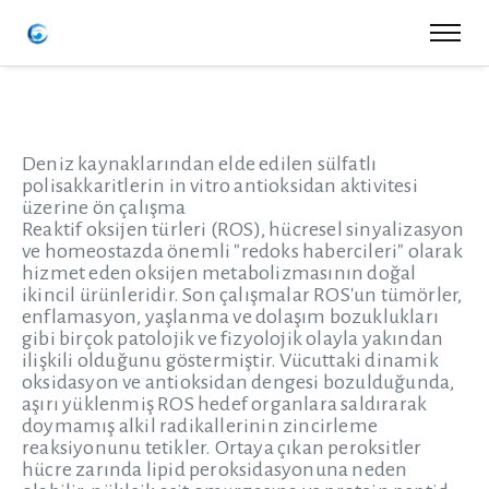
Deniz kaynaklarından elde edilen sülfatlı
polisakkaritlerin in vitro antioksidan aktivitesi
üzerine ön çalışma
Reaktif oksijen türleri (ROS), hücresel sinyalizasyon
ve homeostazda önemli "redoks habercileri" olarak
hizmet eden oksijen metabolizmasının doğal
ikincil ürünleridir. Son çalışmalar ROS'un tümörler,
enflamasyon, yaşlanma ve dolaşım bozuklukları
gibi birçok patolojik ve fizyolojik olayla yakından
ilişkili olduğunu göstermiştir. Vücuttaki dinamik
oksidasyon ve antioksidan dengesi bozulduğunda,
aşırı yüklenmiş ROS hedef organlara saldırarak
doymamış alkil radikallerinin zincirleme
reaksiyonunu tetikler. Ortaya çıkan peroksitler
hücre zarında lipid peroksidasyonuna neden