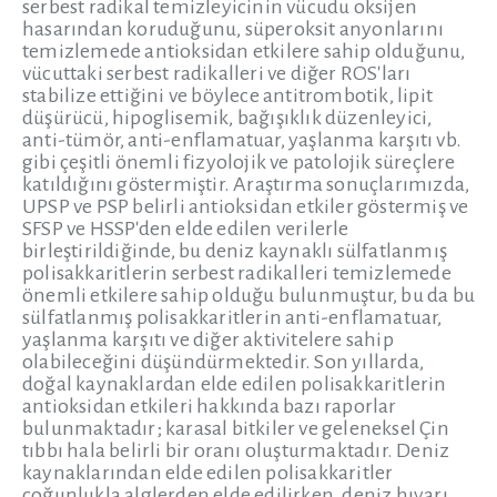
serbest radikal temizleyicinin vücudu oksijen
hasarından koruduğunu, süperoksit anyonlarını
temizlemede antioksidan etkilere sahip olduğunu,
vücuttaki serbest radikalleri ve diğer ROS'ları
stabilize ettiğini ve böylece antitrombotik, lipit
düşürücü, hipoglisemik, bağışıklık düzenleyici,
anti-tümör, anti-enflamatuar, yaşlanma karşıtı vb.
gibi çeşitli önemli fizyolojik ve patolojik süreçlere
katıldığını göstermiştir. Araştırma sonuçlarımızda,
UPSP ve PSP belirli antioksidan etkiler göstermiş ve
SFSP ve HSSP'den elde edilen verilerle
birleştirildiğinde, bu deniz kaynaklı sülfatlanmış
polisakkaritlerin serbest radikalleri temizlemede
önemli etkilere sahip olduğu bulunmuştur, bu da bu
sülfatlanmış polisakkaritlerin anti-enflamatuar,
yaşlanma karşıtı ve diğer aktivitelere sahip
olabileceğini düşündürmektedir. Son yıllarda,
doğal kaynaklardan elde edilen polisakkaritlerin
antioksidan etkileri hakkında bazı raporlar
bulunmaktadır; karasal bitkiler ve geleneksel Çin
tıbbı hala belirli bir oranı oluşturmaktadır. Deniz
kaynaklarından elde edilen polisakkaritler
çoğunlukla alglerden elde edilirken, deniz hıyarı