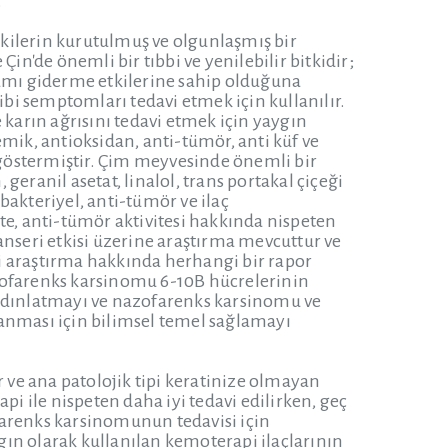
.
kilerin kurutulmuş ve olgunlaşmış bir
in'de önemli bir tıbbi ve yenilebilir bitkidir;
gamı giderme etkilerine sahip olduğuna
ibi semptomları tedavi etmek için kullanılır.
 karın ağrısını tedavi etmek için yaygın
mik, antioksidan, anti-tümör, anti küf ve
u göstermiştir. Çim meyvesinde önemli bir
 geranil asetat, linalol, trans portakal çiçeği
ibakteriyel, anti-tümör ve ilaç
ikte, anti-tümör aktivitesi hakkında nispeten
anseri etkisi üzerine araştırma mevcuttur ve
i araştırma hakkında herhangi bir rapor
ofarenks karsinomu 6-10B hücrelerinin
aydınlatmayı ve nazofarenks karsinomu ve
lanması için bilimsel temel sağlamayı
ve ana patolojik tipi keratinize olmayan
 ile nispeten daha iyi tedavi edilirken, geç
ofarenks karsinomunun tedavisi için
ın olarak kullanılan kemoterapi ilaçlarının