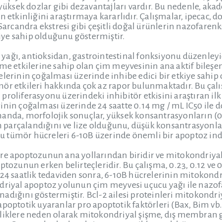
e yüksek dozlar gibi dezavantajları vardır. Bu nedenle, 
n etkinliğini araştırmaya kararlıdır. Çalışmalar, ipecac, 
a Sarcandra ekstresi gibi çeşitli doğal ürünlerin nazofar
tkiye sahip olduğunu göstermiştir.
ağı, antioksidan, gastrointestinal fonksiyonu düzenleyici
rme etkilerine sahip olan çim meyvesinin ana aktif bileş
elerinin çoğalması üzerinde inhibe edici bir etkiye sahip
mör etkileri hakkında çok az rapor bulunmaktadır. Bu ça
proliferasyonu üzerindeki inhibitör etkisini araştıran il
inin çoğalması üzerinde 24 saatte 0.14 mg / mL IC50 ile d
anda, morfolojik sonuçlar, yüksek konsantrasyonların (0
parçalandığını ve lize olduğunu, düşük konsantrasyonlar
 tümör hücreleri 6-10B üzerinde önemli bir apoptoz indü
cre apoptozunun ana yollarından biridir ve mitokondriy
optozunun erken belirteçleridir. Bu çalışma, 0.23, 0.12 
e 24 saatlik tedaviden sonra, 6-10B hücrelerinin mitoko
ndriyal apoptoz yolunun çim meyvesi uçucu yağı ile na
adığını göstermiştir. Bcl-2 ailesi proteinleri mitokondr
apoptotik uyaranlar pro apoptotik faktörleri (Bax, Bim 
liklere neden olarak mitokondriyal şişme, dış membran g