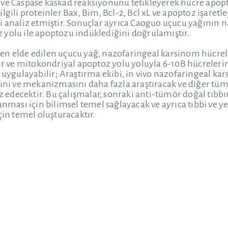
ve Caspase kaskad reaksiyonunu tetikleyerek hücre apopt
lgili proteinler Bax, Bim, Bcl-2, Bcl xL ve apoptoz işaretle
i analiz etmiştir. Sonuçlar ayrıca Caoguo uçucu yağının
yolu ile apoptozu indüklediğini doğrulamıştır.
n elde edilen uçucu yağ, nazofaringeal karsinom hücrele
tir ve mitokondriyal apoptoz yolu yoluyla 6-10B hücreleri
r uygulayabilir; Araştırma ekibi, in vivo nazofaringeal 
sini ve mekanizmasını daha fazla araştıracak ve diğer tü
liz edecektir. Bu çalışmalar, sonraki anti-tümör doğal tı
anması için bilimsel temel sağlayacak ve ayrıca tıbbi ve 
çin temel oluşturacaktır.