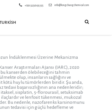
info@longchangchemical.com
+8613256193735
TURKISH
tozun İndüklenmesi Üzerine Mekanizma
anser Araştırmaları Ajansı (IARC), 2020
n bu kanserden ölebileceğini tahmin
ülmekte olup, insanların sağlığını ve
lit kötü huylu tümörlerden biridir. Şu anda,
 tedavi başarısızlığının ana nedenleridir;
aksel, sisplatin, 5-florourasil, setuksimab
 ilaçlardır ve lenfosit tükenmesi, mukozal
k eder. Bu nedenle, nazofarenks karsinomunu
unun tedavisi için güçlü hedefleme ve