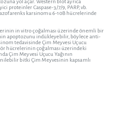
ozuna yol açar. Western blot ayrıca
yici proteinler Caspase-3/7/9, PARP, vb.
 nazofarenks karsinomu 6-10B hücrelerinde
rinin in vitro çoğalması üzerinde önemli bir
nin apoptozunu indükleyebilir, böylece anti-
karsinom tedavisinde Çim Meyvesi Uçucu
mör hücrelerinin çoğalması üzerindeki
bbında Çim Meyvesi Uçucu Yağının
yenilebilir bitki Çim Meyvesinin kapsamlı