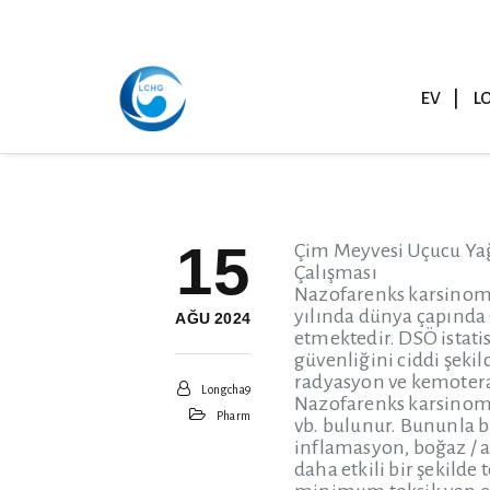
EV
L
15
Çim Meyvesi Uçucu Ya
Çalışması
Nazofarenks karsinomu
yılında dünya çapında 
AĞU 2024
etmektedir. DSÖ istatis
güvenliğini ciddi şekil
radyasyon ve kemoterap
Longcha9
Nazofarenks karsinomun
Pharm
vb. bulunur. Bununla b
inflamasyon, boğaz / a
daha etkili bir şekild