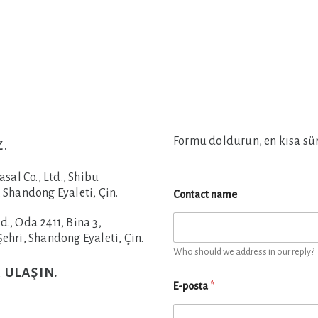
Formu doldurun, en kısa süre
z.
al Co., Ltd., Shibu
 Shandong Eyaleti, Çin.
Contact name
., Oda 2411, Bina 3,
ehri, Shandong Eyaleti, Çin.
Who should we address in our reply?
 ulaşın.
E-posta
*