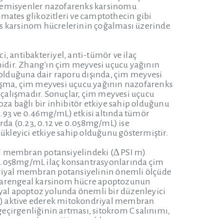
akademisyenler nazofarenks karsinomu
domates glikozitleri ve camptothecin gibi
enks karsinom hücrelerinin çoğalması üzerinde
, antibakteriyel, anti-tümör ve ilaç
enidir. Zhang'ın çim meyvesi uçucu yağının
 olduğuna dair raporu dışında, çim meyvesi
lışma, çim meyvesi uçucu yağının nazofarenks
k çalışmadır. Sonuçlar, çim meyvesi uçucu
oza bağlı bir inhibitör etkiye sahip olduğunu
.93 ve 0.46mg/mL) etkisi altında tümör
da (0.23, 0.12 ve 0.058mg/mL) ise
kleyici etkiye sahip olduğunu göstermiştir.
al membran potansiyelindeki (∆ PSI m)
ve 0.058mg/mL ilaç konsantrasyonlarında çim
ndriyal membran potansiyelinin önemli ölçüde
zofarengeal karsinom hücre apoptozunun
iyal apoptoz yolunda önemli bir düzenleyici
vb.) aktive ederek mitokondriyal membran
eçirgenliğinin artması, sitokrom C salınımı,