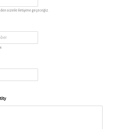
en sizinle iletişime geçeceğiz.
e.
tity