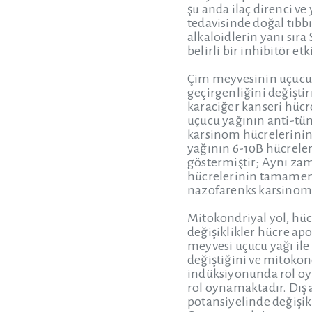
şu anda ilaç direnci v
tedavisinde doğal tıbbı
alkaloidlerin yanı sır
belirli bir inhibitör e
Çim meyvesinin uçucu y
geçirgenliğini değişti
karaciğer kanseri hücr
uçucu yağının anti-tü
karsinom hücrelerinin 
yağının 6-10B hücreler
göstermiştir; Aynı zam
hücrelerinin tamamen 
nazofarenks karsinomu
Mitokondriyal yol, hü
değişiklikler hücre ap
meyvesi uçucu yağı il
değiştiğini ve mitoko
indüksiyonunda rol oyn
rol oynamaktadır. Dış 
potansiyelinde değişik