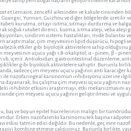
ye sahip yeni doğal ilaçların geliştirilmesine kararlıdır
et Lemaire, zencefil ailesinden ve kakule cinsinden bit
 Guangxi, Yunnan, Guizhou ve diğer bölgelerde üretilir ve Ç
rutubeti kurutma, ortayı ısıtma, sıtmayı durdurma ve bal
ak soğuk rutubet direnci, kusma, sıtma ateşi, veba ateşi g
iyonları, sindirim sistemi hastalıkları, mide bulantısı ve
ern araştırmalar, çim meyvesinin lipid düşürücü, hipoglise
aljezik etkiler gibi biyolojik aktivitelere sahip olduğun
m meyvesinin uçucu yağı 1,8-okaliptol, α - pinen, β - pinen,
ren vb. içerir. Antioksidan, gastrointestinal düzenleme, ant
iklikler gibi biyolojik aktivitelere sahiptir. Bununla birl
u anda, sadece çim meyvesi uçucu yağının anti karaciğer k
 ile nazofaringeal karsinomun inhibisyonu üzerine ilgil
 dayanarak, bu çalışma çim meyvesi uçucu yağının naz
eki inhibitör etkisini araştırmayı, etki mekanizmasını 
isinde çim meyvesi uçucu yağının geliştirilmesi ve uygu
 baş ve boyun epitel hücrelerinin malign bir tümörüdür 
mdur. Erken nazofarenks karsinomu tek başına radyoterapi
avi etkisi tatmin edici değildir. Bu nedenle, geç evre naz
apiyi kombine etmeye çalışıyoruz. Bununla birlikte, yayg