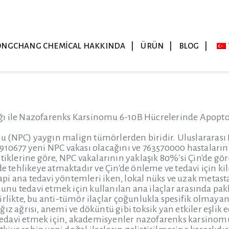
ONGCHANG CHEMICAL HAKKINDA
ÜRÜN
BLOG
ğı ile Nazofarenks Karsinomu 6-10B Hücrelerinde Apop
 (NPC) yaygın malign tümörlerden biridir. Uluslararası K
910677 yeni NPC vakası olacağını ve 763570000 hastaları
tiklerine göre, NPC vakalarının yaklaşık 80%'si Çin'de gör
de tehlikeye atmaktadır ve Çin'de önleme ve tedavi için ki
i ana tedavi yöntemleri iken, lokal nüks ve uzak metastaz
u tedavi etmek için kullanılan ana ilaçlar arasında paklit
irlikte, bu anti-tümör ilaçlar çoğunlukla spesifik olmayan
ğız ağrısı, anemi ve döküntü gibi toksik yan etkiler eşli
e tedavi etmek için, akademisyenler nazofarenks karsinom