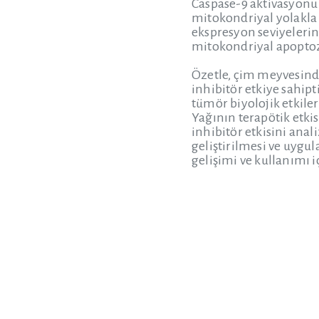
Caspase-9 aktivasyonu 
mitokondriyal yolakla i
ekspresyon seviyelerin
mitokondriyal apoptoz 
Özetle, çim meyvesinde
inhibitör etkiye sahip
tümör biyolojik etkile
Yağının terapötik etki
inhibitör etkisini ana
geliştirilmesi ve uygul
gelişimi ve kullanımı i