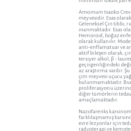
minimum toksik yan etki
Amomum tsaoko Crevost 
meyvesidir. Esas olarak
Geleneksel Çin tıbbı, 
inanmaktadır. Esas olar
Hemoroid, boğaz enfeks
olarak kullanılır. Mod
anti-enflamatuar ve an
aktif bileşen olarak, çi
tersiyer alkol, β - lau
geçirgenliğindeki değiş
az araştırma vardır. Ş
çim meyvesi uçucu yağı
bulunmamaktadır. Buna
proliferasyonu üzerind
diğer tümörlerin tedav
amaçlamaktadır.
Nazofarenks karsinomu,
farklılaşmamış karsino
evre lezyonlar için ted
radyoterapi ve kemoter