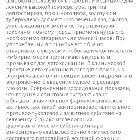
широко используются в народной медицине для
лечения высокой температуры, гриппа,
лептоспироза, брюшного тифа, золотухи и
туберкулеза; для местного лечения язв, ожогов,
укусов ядовитых змей и ос. Таро цзяньвэй
токсично, поэтому перед приемом внутрь его
необходимо отваривать не менее 6 часов. При
употреблении по ошибке его обычно
отваривают с уксусом и небольшим количеством
имбирного сока, принимают внутрь или
промывают для детоксикации. В клинической
практике детоксикацию проводят с помощью
внутримышечной инъекции дифенгидрамина и
внутривенного введения солевого раствора
глюкозы. Современные исследования показали,
что водные и спиртовые экстракты таро
обладают значительной фармакологической
активностью, такой как противовоспалительное,
противоопухолевое и защитное действие на
селезенку. Однако исследования
фармакологической субстанции таро
относительно слабы, особенно химического
состава его петролейной эфирной фракции,