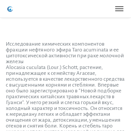
Исследование химических компонентов
фракции нефтяного эфира Taro acuminata и ее
цитотоксической активности при раке молочной
железы
Alocasia cuculata (Lour.) Schott, растение,
принадлежащее к семейству Araceae,
используется в качестве лекарственного средства
с высушенными корнями и стеблями. Впервые
оно было зарегистрировано в "Новой подборке
практических китайских травяных лекарств в
Гуанси". У него резкий и слегка горький вкус,
холодный характер и токсичность. Он относится
к меридиану легких и обладает эффектами
очищения от жара, детоксикации, уменьшения
отеков и снятия боли. Корень и стебель таро