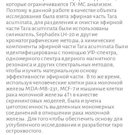
которые ограничиваются ГХ-МС анализом.
Поэтому в данной работе в качестве объекта
исследования была взята эфирная часть Tara
acuminata, для разделения и очистки эфирной
части Tara acuminata были использованы
силикагель, Sephadex LH-20 и другие
хроматографические методы, а химические
компоненты эфирной части Tara acuminata были
идентифицированы с помощью УФ-спектра,
одномерного спектра ядерного магнитного
резонанса и других спектральных методов,
чтобы изучить материальную основу
эффективности эфирной части. В то же время,
используя человеческие клетки рака молочной
железы MDA-MB-231, MCF-7 и мышиные клетки
рака молочной железы 4T1 в качестве
скрининговых моделей, была изучена
цитотоксичность выделенных мономерных
соединений в отношении рака молочной
железы. Для того чтобы обеспечить основу для
углубленного исследования и разработки таро
острохвостого.