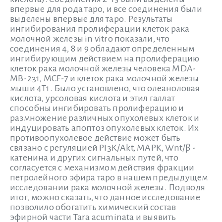
впервые для рода таро, и все соединения были
выделены впервые для таро. Результаты
ингибирования пролиферации клеток рака
молочной железы in vitro показали, что
соединения 4, 8 и 9 обладают определенным
ингибирующим действием на пролиферацию
клеток рака молочной железы человека MDA-
MB-231, MCF-7 и клеток рака молочной железы
мыши 4T1. Было установлено, что олеаноловая
кислота, урсоловая кислота и этил галлат
способны ингибировать пролиферацию и
размножение различных опухолевых клеток и
индуцировать апоптоз опухолевых клеток. Их
противоопухолевое действие может быть
связано с регуляцией PI3K/Akt, MAPK, Wnt/β -
катенина и других сигнальных путей, что
согласуется с механизмом действия фракции
петролейного эфира таро в нашем предыдущем
исследовании рака молочной железы. Подводя
итог, можно сказать, что данное исследование
позволило обогатить химический состав
эфирной части Tara acuminata и выявить