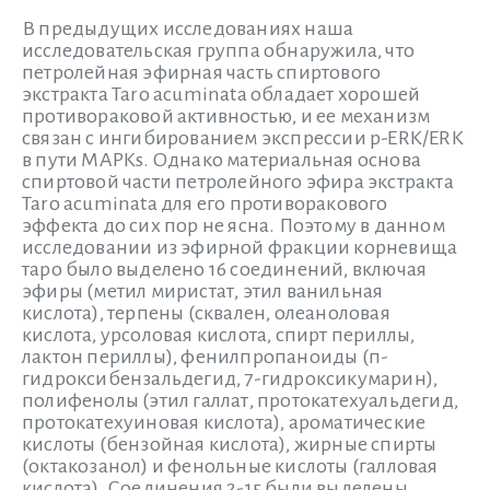
В предыдущих исследованиях наша
исследовательская группа обнаружила, что
петролейная эфирная часть спиртового
экстракта Taro acuminata обладает хорошей
противораковой активностью, и ее механизм
связан с ингибированием экспрессии p-ERK/ERK
в пути MAPKs. Однако материальная основа
спиртовой части петролейного эфира экстракта
Taro acuminata для его противоракового
эффекта до сих пор не ясна. Поэтому в данном
исследовании из эфирной фракции корневища
таро было выделено 16 соединений, включая
эфиры (метил миристат, этил ванильная
кислота), терпены (сквален, олеаноловая
кислота, урсоловая кислота, спирт периллы,
лактон периллы), фенилпропаноиды (п-
гидроксибензальдегид, 7-гидроксикумарин),
полифенолы (этил галлат, протокатехуальдегид,
протокатехуиновая кислота), ароматические
кислоты (бензойная кислота), жирные спирты
(октакозанол) и фенольные кислоты (галловая
кислота). Соединения 2-15 были выделены