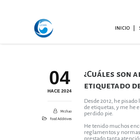
INICIO
04
¿Cuáles son a
etiquetado de
HACE 2024
Desde 2012, he pisado 
de etiquetas, y me he 
Mrzhao
perdido pie.
Food Additives
He tenido muchos encu
reglamentos y normas p
prestado tanta atención