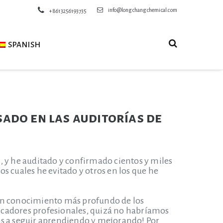
info@longchangchemical.com
+8613256193735
SPANISH
sado en las auditorías de
, y he auditado y confirmado cientos y miles
s cuales he evitado y otros en los que he
 un conocimiento más profundo de los
ificadores profesionales, quizá no habríamos
rnos a seguir aprendiendo y mejorando! Por