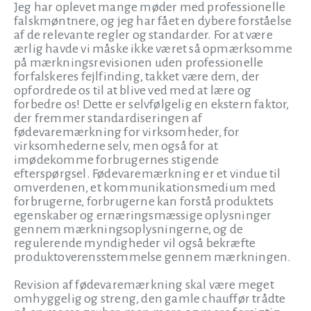
Jeg har oplevet mange møder med professionelle
falskmøntnere, og jeg har fået en dybere forståelse
af de relevante regler og standarder. For at være
ærlig havde vi måske ikke været så opmærksomme
på mærkningsrevisionen uden professionelle
forfalskeres fejlfinding, takket være dem, der
opfordrede os til at blive ved med at lære og
forbedre os! Dette er selvfølgelig en ekstern faktor,
der fremmer standardiseringen af
fødevaremærkning for virksomheder, for
virksomhederne selv, men også for at
imødekomme forbrugernes stigende
efterspørgsel. Fødevaremærkning er et vindue til
omverdenen, et kommunikationsmedium med
forbrugerne, forbrugerne kan forstå produktets
egenskaber og ernæringsmæssige oplysninger
gennem mærkningsoplysningerne, og de
regulerende myndigheder vil også bekræfte
produktoverensstemmelse gennem mærkningen.
Revision af fødevaremærkning skal være meget
omhyggelig og streng, den gamle chauffør trådte