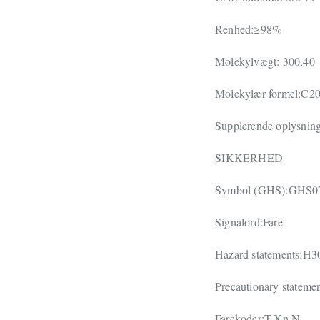
Renhed:≥98%
Molekylvægt: 300,40
Molekylær formel:C
Supplerende oplysninge
SIKKERHED
Symbol (GHS):GHS
Signalord:Fare
Hazard statements:
Precautionary state
Farekoder:T,Xn,N