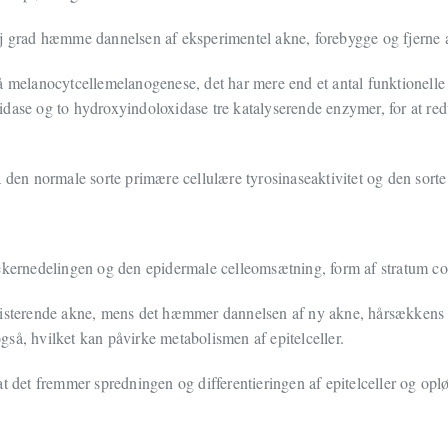
øj grad hæmme dannelsen af eksperimentel akne, forebygge og fjerne 
å melanocytcellemelanogenese, det har mere end et antal funktionelle
idase og to hydroxyindoloxidase tre katalyserende enzymer, for at re
å den normale sorte primære cellulære tyrosinaseaktivitet og den so
ekernedelingen og den epidermale celleomsætning, form af stratum cor
isterende akne, mens det hæmmer dannelsen af ny akne, hårsækkens ep
så, hvilket kan påvirke metabolismen af epitelceller.
t det fremmer spredningen og differentieringen af epitelceller og oplø