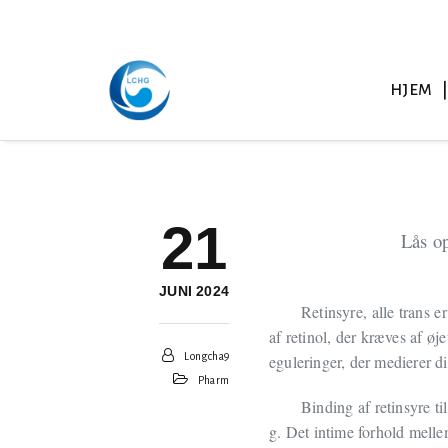
HJEM
21
Lås op
JUNI 2024
Retinsyre, alle trans
af retinol, der kræves af øj
Longcha9
eguleringer, der medierer di
Pharm
Binding af retinsyre ti
g. Det intime forhold mellem