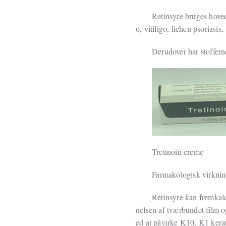
Retinsyre bruges hoveds
o, vitiligo, lichen psoriasis,
Derudover har stoffern
Tretinoin creme
Farmakologisk virkni
Retinsyre kan fremkald
nelsen af tværbundet film o
ed at påvirke K10, K1 kera