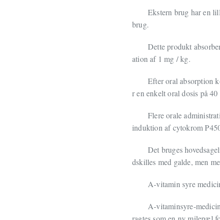
Ekstern brug har en li
brug.
Dette produkt absorber
ation af 1 mg / kg.
Efter oral absorption 
r en enkelt oral dosis på 4
Flere orale administra
induktion af cytokrom P450
Det bruges hovedsageli
dskilles med galde, men met
A-vitamin syre medici
A-vitaminsyre-medicin 
ragtes som en ny milepæl 