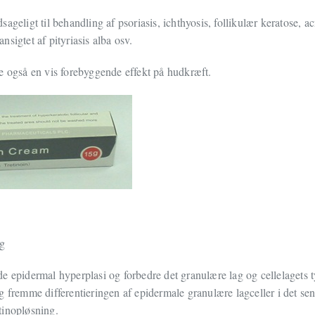
ageligt til behandling af psoriasis, ichthyosis, follikulær keratose, 
 ansigtet af pityriasis alba osv.
e også en vis forebyggende effekt på hudkræft.
ng
e epidermal hyperplasi og forbedre det granulære lag og cellelagets 
g fremme differentieringen af epidermale granulære lagceller i det sen
tinopløsning.