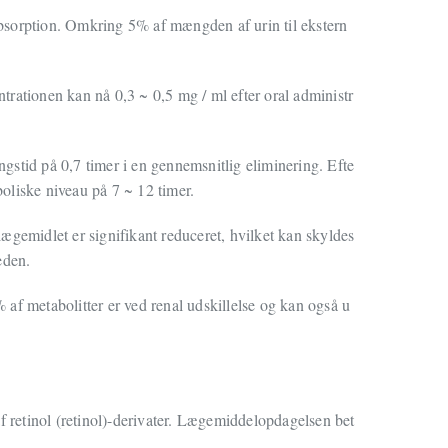
absorption. Omkring 5% af mængden af urin til ekstern
trationen kan nå 0,3 ~ 0,5 mg / ml efter oral administr
gstid på 0,7 timer i en gennemsnitlig eliminering. Efte
oliske niveau på 7 ~ 12 timer.
ægemidlet er signifikant reduceret, hvilket kan skyldes
eden.
 af metabolitter er ved renal udskillelse og kan også u
af retinol (retinol)-derivater. Lægemiddelopdagelsen bet