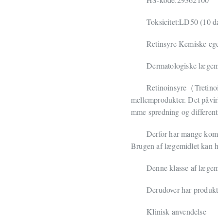
Toksicitet:LD50 (10 da
Retinsyre Kemiske ege
Dermatologiske lægem
Retinoinsyre
Tretino
（
mellemprodukter. Det påvir
mme spredning og differenti
Derfor har mange komp
Brugen af lægemidlet kan hu
Denne klasse af lægemi
Derudover har produkte
Klinisk anvendelse