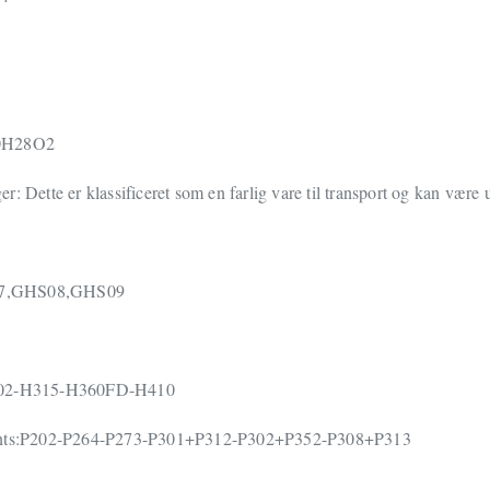
20H28O2
r: Dette er klassificeret som en farlig vare til transport og kan være
07,GHS08,GHS09
H302-H315-H360FD-H410
ments:P202-P264-P273-P301+P312-P302+P352-P308+P313