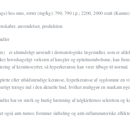
ge) hos mus, rotter (mg/kg): 790, 790 i.p.; 2200, 2000 oralt (Kamm)
nskaber, anvendelser, produktion
idler
in
er almindeligt anvendt i dermatologiske lægemidler, som er afde
）
ker hovedsageligt væksten af knogler og epitelmetabolisme, kan fremm
ering af keratinocytter, så hyperkeratose kan være tilbage til normal.
lette eller ufuldstændige keratose, hyperkeratose af sygdomme en v
rtigt trænge ind i den aktuelle hud, hvilket muliggør en markant øge
dler har en stærk og hurtig hæmning af talgkirtlernes sekretion og 
t også anti-tumor, fremmer sårheling og anti-inflammatoriske effekte