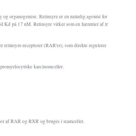
ing og organogenese. Retinsyre er en naturlig agonist for
d Kd på 17 nM. Retinsyre virker som en hæmmer af tr
re retinsyre-receptorer (RAR'er), som direkte regulerer
e promyelocytiske karcinomceller.
ator af RAR og RXR og bruges i stamceller.