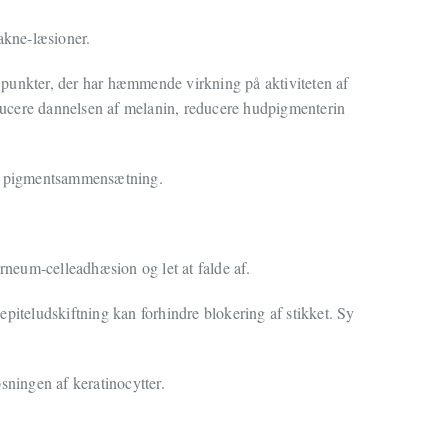
akne-læsioner.
 punkter, der har hæmmende virkning på aktiviteten af
ducere dannelsen af melanin, reducere hudpigmenterin
rte pigmentsammensætning.
neum-celleadhæsion og let at falde af.
iteludskiftning kan forhindre blokering af stikket. Sy
sningen af keratinocytter.