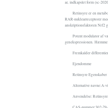
ar, indkapslet form (sc-202
Retinsyre er en metabol
RAR-nuklearreceptorer med
anskriptionsfaktoren Nrf2 g
Potent modulator af væk
genekspressionen. Hæmmer m
Fremkalder differentie
Ejendomme
Retinsyre Egenskaber
Alternative navne:A-v
Anvendelse: Retinsyre,
CAS-nummer:302-79-