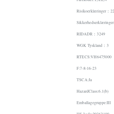
Risikoerklæringer
22
：
Sikkerhedserklæringer
RIDADR
3249
：
WGK Tyskland
3
：
RTECS:VH6475000
F:7-8-16-23
TSCA:Ja
HazardClass:6.1(b)
Emballagegruppe:III
HS-kode:29362100