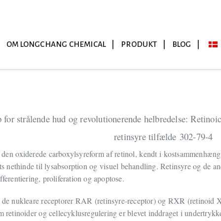
OM LONGCHANG CHEMICAL
PRODUKT
BLOG
 for strålende hud og revolutionerende helbredelse: Retinoic
retinsyre
tilfælde
302-79-4
 er den oxiderede carboxylsyreform af retinol, kendt i kostsammenhæ
ets nethinde til lysabsorption og visuel behandling. Retinsyre og de an
fferentiering, proliferation og apoptose.
l de nukleare receptorer RAR (retinsyre-receptor) og RXR (retinoid X-r
 retinoider og cellecyklusregulering er blevet inddraget i undertrykke