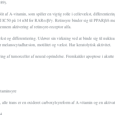
089).
it af A-vitamin, som spiller en vigtig rolle i cellevækst, differentier
 IC50 på 14 nM for RARα/β/γ. Retinsyre binder sig til PPARβ/δ me
ennem aktivering af retinsyre-receptor alfa.
st og differentiering. Udøver sin virkning ved at binde sig til nuklea
elanocytadhæsion, motilitet og vækst. Har keratolytisk aktivitet.
ring af tumorceller af neural oprindelse. Fremkalder apoptose i akutt
itaminsyre
 alle trans er en oxideret carboxylsyreform af A-vitamin og en aktiv
4