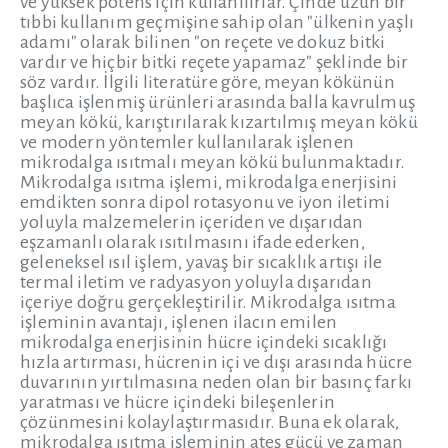
ve yüksek potens için kullanılırlar. Çin'de uzun bir
tıbbi kullanım geçmişine sahip olan "ülkenin yaşlı
adamı" olarak bilinen "on reçete ve dokuz bitki
vardır ve hiçbir bitki reçete yapamaz" şeklinde bir
söz vardır. İlgili literatüre göre, meyan kökünün
başlıca işlenmiş ürünleri arasında balla kavrulmuş
meyan kökü, karıştırılarak kızartılmış meyan kökü
ve modern yöntemler kullanılarak işlenen
mikrodalga ısıtmalı meyan kökü bulunmaktadır.
Mikrodalga ısıtma işlemi, mikrodalga enerjisini
emdikten sonra dipol rotasyonu ve iyon iletimi
yoluyla malzemelerin içeriden ve dışarıdan
eşzamanlı olarak ısıtılmasını ifade ederken,
geleneksel ısıl işlem, yavaş bir sıcaklık artışı ile
termal iletim ve radyasyon yoluyla dışarıdan
içeriye doğru gerçekleştirilir. Mikrodalga ısıtma
işleminin avantajı, işlenen ilacın emilen
mikrodalga enerjisinin hücre içindeki sıcaklığı
hızla artırması, hücrenin içi ve dışı arasında hücre
duvarının yırtılmasına neden olan bir basınç farkı
yaratması ve hücre içindeki bileşenlerin
çözünmesini kolaylaştırmasıdır. Buna ek olarak,
mikrodalga ısıtma işleminin ateş gücü ve zaman