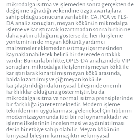
mikrodalga ısıtma ve işlemeden sonra gerçekten de
değişime uğradığı ve kendine özgü avantajlara
sahip olduğu sonucuna varılabilir. CA, PCA ve PLS-
DA analiz sonuçları, meyan kökünün mikrodalga
işleme ve karıştırarak kızartmadan sonra birbirine
daha yakın olduğunu gösterse de, her iki işleme
yönteminin de meyan kökünü yardımcı
malzemeler eklemeden ısıtmayı içermesinden
kaynaklanabilecek belirli bir derecede ortaklık
vardır; Bununla birlikte, OPLS-DA analizindeki VIP
sonuçları, mikrodalga ile işlenmiş meyan kökü ile
karıştırılarak kızartılmış meyan kökü arasında,
balda kızartılmış ve çiğ meyan kökü ile
karşılaştırıldığında kimyasal bileşimde önemli
farklılıklar olduğunu göstermiştir, bu da
mikrodalga ısıtma ve normal ısıtma prensiplerinde
bir farklılığa işaret etmektedir. Modern işleme
tekniklerinin uygulanması, geleneksel Çin tıbbının
modernizasyonunda itici bir rol oynamaktadır ve
işleme ilkelerinin incelenmesi ve aydınlatılması
derin bir etkiye sahip olabilir. Meyan kökünün
kimyasal bileşimi karmaşıktır ve kimyasal