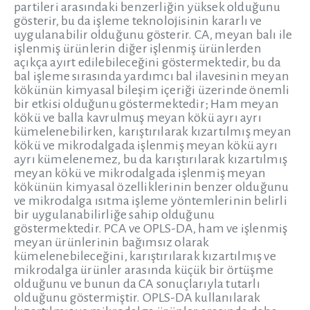
partileri arasındaki benzerliğin yüksek olduğunu
gösterir, bu da işleme teknolojisinin kararlı ve
uygulanabilir olduğunu gösterir. CA, meyan balı ile
işlenmiş ürünlerin diğer işlenmiş ürünlerden
açıkça ayırt edilebileceğini göstermektedir, bu da
bal işleme sırasında yardımcı bal ilavesinin meyan
kökünün kimyasal bileşim içeriği üzerinde önemli
bir etkisi olduğunu göstermektedir; Ham meyan
kökü ve balla kavrulmuş meyan kökü ayrı ayrı
kümelenebilirken, karıştırılarak kızartılmış meyan
kökü ve mikrodalgada işlenmiş meyan kökü ayrı
ayrı kümelenemez, bu da karıştırılarak kızartılmış
meyan kökü ve mikrodalgada işlenmiş meyan
kökünün kimyasal özelliklerinin benzer olduğunu
ve mikrodalga ısıtma işleme yöntemlerinin belirli
bir uygulanabilirliğe sahip olduğunu
göstermektedir. PCA ve OPLS-DA, ham ve işlenmiş
meyan ürünlerinin bağımsız olarak
kümelenebileceğini, karıştırılarak kızartılmış ve
mikrodalga ürünler arasında küçük bir örtüşme
olduğunu ve bunun da CA sonuçlarıyla tutarlı
olduğunu göstermiştir. OPLS-DA kullanılarak