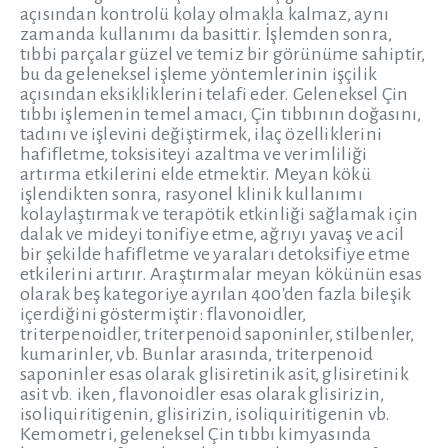
açısından kontrolü kolay olmakla kalmaz, aynı
zamanda kullanımı da basittir. İşlemden sonra,
tıbbi parçalar güzel ve temiz bir görünüme sahiptir,
bu da geleneksel işleme yöntemlerinin işçilik
açısından eksikliklerini telafi eder. Geleneksel Çin
tıbbı işlemenin temel amacı, Çin tıbbının doğasını,
tadını ve işlevini değiştirmek, ilaç özelliklerini
hafifletme, toksisiteyi azaltma ve verimliliği
artırma etkilerini elde etmektir. Meyan kökü
işlendikten sonra, rasyonel klinik kullanımı
kolaylaştırmak ve terapötik etkinliği sağlamak için
dalak ve mideyi tonifiye etme, ağrıyı yavaş ve acil
bir şekilde hafifletme ve yaraları detoksifiye etme
etkilerini artırır. Araştırmalar meyan kökünün esas
olarak beş kategoriye ayrılan 400'den fazla bileşik
içerdiğini göstermiştir: flavonoidler,
triterpenoidler, triterpenoid saponinler, stilbenler,
kumarinler, vb. Bunlar arasında, triterpenoid
saponinler esas olarak glisiretinik asit, glisiretinik
asit vb. iken, flavonoidler esas olarak glisirizin,
isoliquiritigenin, glisirizin, isoliquiritigenin vb.
Kemometri, geleneksel Çin tıbbı kimyasında