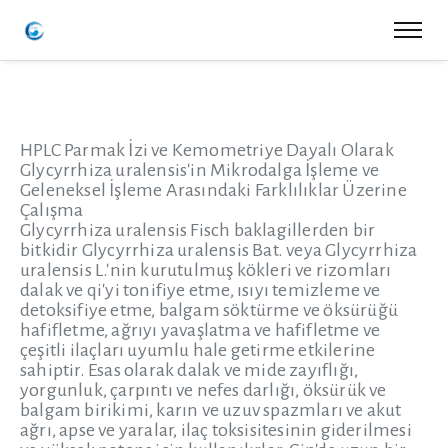
HPLC Parmak İzi ve Kemometriye Dayalı Olarak
Glycyrrhiza uralensis'in Mikrodalga İşleme ve
Geleneksel İşleme Arasındaki Farklılıklar Üzerine
Çalışma
Glycyrrhiza uralensis Fisch baklagillerden bir
bitkidir Glycyrrhiza uralensis Bat. veya Glycyrrhiza
uralensis L.'nin kurutulmuş kökleri ve rizomları
dalak ve qi'yi tonifiye etme, ısıyı temizleme ve
detoksifiye etme, balgam söktürme ve öksürüğü
hafifletme, ağrıyı yavaşlatma ve hafifletme ve
çeşitli ilaçları uyumlu hale getirme etkilerine
sahiptir. Esas olarak dalak ve mide zayıflığı,
yorgunluk, çarpıntı ve nefes darlığı, öksürük ve
balgam birikimi, karın ve uzuv spazmları ve akut
ağrı, apse ve yaralar, ilaç toksisitesinin giderilmesi