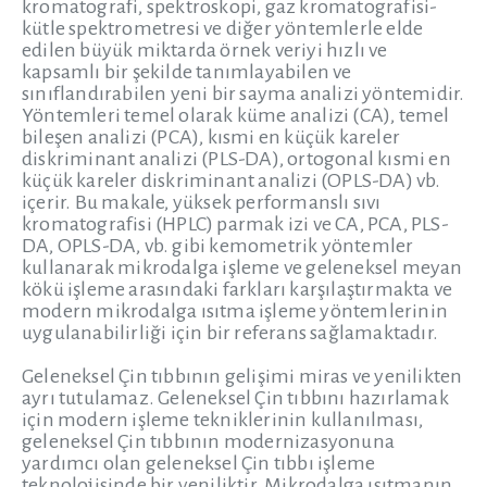
kromatografi, spektroskopi, gaz kromatografisi-
kütle spektrometresi ve diğer yöntemlerle elde
edilen büyük miktarda örnek veriyi hızlı ve
kapsamlı bir şekilde tanımlayabilen ve
sınıflandırabilen yeni bir sayma analizi yöntemidir.
Yöntemleri temel olarak küme analizi (CA), temel
bileşen analizi (PCA), kısmi en küçük kareler
diskriminant analizi (PLS-DA), ortogonal kısmi en
küçük kareler diskriminant analizi (OPLS-DA) vb.
içerir. Bu makale, yüksek performanslı sıvı
kromatografisi (HPLC) parmak izi ve CA, PCA, PLS-
DA, OPLS-DA, vb. gibi kemometrik yöntemler
kullanarak mikrodalga işleme ve geleneksel meyan
kökü işleme arasındaki farkları karşılaştırmakta ve
modern mikrodalga ısıtma işleme yöntemlerinin
uygulanabilirliği için bir referans sağlamaktadır.
Geleneksel Çin tıbbının gelişimi miras ve yenilikten
ayrı tutulamaz. Geleneksel Çin tıbbını hazırlamak
için modern işleme tekniklerinin kullanılması,
geleneksel Çin tıbbının modernizasyonuna
yardımcı olan geleneksel Çin tıbbı işleme
teknolojisinde bir yeniliktir. Mikrodalga ısıtmanın