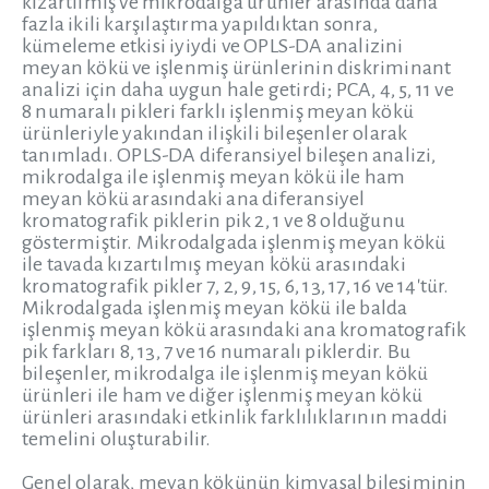
kızartılmış ve mikrodalga ürünler arasında daha
fazla ikili karşılaştırma yapıldıktan sonra,
kümeleme etkisi iyiydi ve OPLS-DA analizini
meyan kökü ve işlenmiş ürünlerinin diskriminant
analizi için daha uygun hale getirdi; PCA, 4, 5, 11 ve
8 numaralı pikleri farklı işlenmiş meyan kökü
ürünleriyle yakından ilişkili bileşenler olarak
tanımladı. OPLS-DA diferansiyel bileşen analizi,
mikrodalga ile işlenmiş meyan kökü ile ham
meyan kökü arasındaki ana diferansiyel
kromatografik piklerin pik 2, 1 ve 8 olduğunu
göstermiştir. Mikrodalgada işlenmiş meyan kökü
ile tavada kızartılmış meyan kökü arasındaki
kromatografik pikler 7, 2, 9, 15, 6, 13, 17, 16 ve 14'tür.
Mikrodalgada işlenmiş meyan kökü ile balda
işlenmiş meyan kökü arasındaki ana kromatografik
pik farkları 8, 13, 7 ve 16 numaralı piklerdir. Bu
bileşenler, mikrodalga ile işlenmiş meyan kökü
ürünleri ile ham ve diğer işlenmiş meyan kökü
ürünleri arasındaki etkinlik farklılıklarının maddi
temelini oluşturabilir.
Genel olarak, meyan kökünün kimyasal bileşiminin