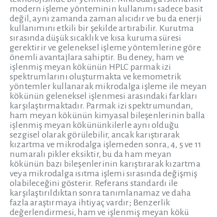
modern işleme yönteminin kullanımı sadece basit
değil, aynı zamanda zaman alıcıdır ve bu da enerji
kullanımını etkili bir şekilde artırabilir. Kurutma
sırasında düşük sıcaklık ve kısa kuruma süresi
gerektirir ve geleneksel işleme yöntemlerine göre
önemli avantajlara sahiptir. Bu deney, ham ve
işlenmiş meyan kökünün HPLC parmak izi
spektrumlarını oluşturmakta ve kemometrik
yöntemler kullanarak mikrodalga işleme ile meyan
kökünün geleneksel işlenmesi arasındaki farkları
karşılaştırmaktadır. Parmak izi spektrumundan,
ham meyan kökünün kimyasal bileşenlerinin balla
işlenmiş meyan kökününkilerle aynı olduğu
sezgisel olarak görülebilir, ancak karıştırarak
kızartma ve mikrodalga işlemeden sonra, 4, 5 ve 11
numaralı pikler eksiktir, bu da ham meyan
kökünün bazı bileşenlerinin karıştırarak kızartma
veya mikrodalga ısıtma işlemi sırasında değişmiş
olabileceğini gösterir. Referans standardı ile
karşılaştırıldıktan sonra tanımlanamaz ve daha
fazla araştırmaya ihtiyaç vardır; Benzerlik
değerlendirmesi, ham ve işlenmiş meyan kökü