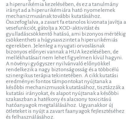
a hiperurikémia kezelésében, és ez a tanulmány
irányt ad a hiperurikémiára ható nyomelemek
mechanizmusának további kutatásához.
Összefoglalva, a zavart fa etanolos kivonata javítja a
vesefunkciót, gátolja a XOD-aktivitást és
gyulladáscsökkentő hatású, ami bizonyos mértékig
csökkentheti a húgysavszintet a hiperurikémiás
egerekben. Jelenleg a nyugati orvoslásnak
bizonyos előnyei vannak a HUA kezelésében, de
mellékhatásait nem lehet figyelmen kívül hagyni.
A növényi gyógyszer nyilvánvaló előnyökkel
rendelkezik a nagy biztonságosság és a többcélú
szinergikus terápia tekintetében. A cikk kutatási
eredményei fontos támpontokat nyújtanak a
későbbi mechanizmusok kutatásához, tisztázzák a
kutatási irányokat, és alapot nyújtanak a későbbi
szakaszban a hatékony és alacsony toxicitású
hatóanyagok megtalálásához. Ugyanakkor új
ötleteket is nyújt a zavart faanyagok fejlesztéséhez
és felhasználásához.