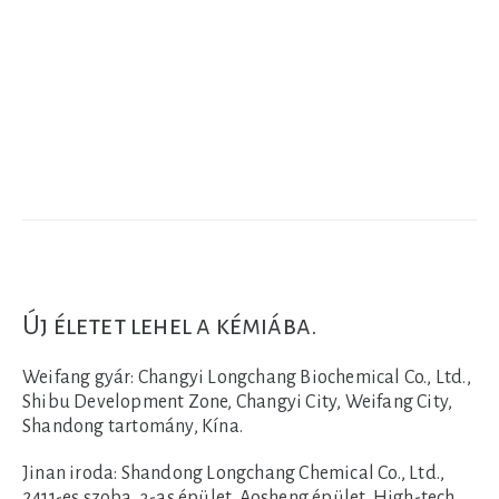
Új életet lehel a kémiába.
Weifang gyár:
Changyi Longchang Biochemical Co., Ltd.,
Shibu Development Zone, Changyi City, Weifang City,
Shandong tartomány, Kína.
Jinan iroda:
Shandong Longchang Chemical Co., Ltd.,
2411-es szoba, 3-as épület, Aosheng épület, High-tech