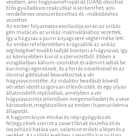
vesében, ami húgysavnefropátiát (UAN) okozhat.
Erős gyulladásos reakciókat is serkenthet, ami
rendellenes veseszerkezethez és -működéshez
vezethet.
Az ember folyamatos evolúciója során az urikáz
gén mutációi az urikáz inaktiválásához vezettek,
így a húgysav a purin anyagcsere végterméke lett.
Az emberrel ellentétben a rágcsálók az urikáz
segítségével tovább tudják bontani a húgysavat, így
az könnyebben kiürül a szervezetből. Ebben a
vizsgálatban kálium-oxonátot és adenint adtak be
kunmingi egereknek, és a forrás növelésével és az
útvonal gátlásával beavatkoztak a vér
húgysavszintjébe. Az induktor beadását követő
vérvétel idejét szigorúan ellenőrizték, és egy olyan
állatmodellt replikáltak, amelyben a vér
húgysavszintje jelentősen megemelkedett és a vese
károsodott, megközelítve az emberi hiperurikémia
állapotát.
A hagyományos etnikai és népi gyógyászati
feljegyzések szerint a zavart fának összehúzó és
összehúzó hatása van, valamint erősíti a lépet és a
veséket. Az utóbbi években a terelőfa használata