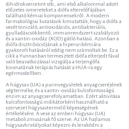
dihidrokvercetint stb., ami első alkalommal adott
előzetes ismereteket a diófa elterelőfájában
található kémiai komponensekről. A modern
farmakológiai kutatások kimutatták, hogy a diófa a
vesét tonizáló, antioxidációs, antibakteriális,
gyulladáscsökkentő, immunrendszert szabályozó
és a xantin-oxidáz (XOD) gátló hatású. Azonban a
diófa disztribúciójának a hiperurikémiára
gyakorolt hatásáról eddig nem számoltak be. Ez a
cikk a Yunnanban termesztett diófa elterjedt fával
való beavatkozással vizsgálja a terjengőfa
kivonatának terápiás hatását a HUA-ra egy
egérmodellben.
A húgysav (UA) a purinvegyületek anyagcseréjének
végterméke, és a xantin-oxidáz kulcsfontosságú
enzim az anyagcserefolyamatban. Ezért aktivitása
kulcsfontosságú indikátorként használható a
szervezet húgysavtermelő képességének
értékelésére. A vese az emberi húgysav (UA)
metabolizmusának fő szerve. Az UA hajlamos
húgysavkristályokat képezni és lerakódni a