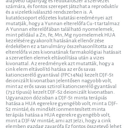
alapvető tápanyag és redukálószer a szervezet
számára, és fontos szerepet játszhat a reproduktív
és a vizeletkiválasztó rendszerben is. A
kutatócsoport előzetes kutatási eredményei azt
mutatják, hogy a Yunnan elterelőfa Cu-t tartalmaz
A Yunnan elterelőfában található nyomelemek,
mint például a Zn, Fe, Mn, Mg nyomelemek HUA
kezelésére gyakorolt hatásának ellenőrzése
érdekében ez a tanulmány összehasonlította az
elterelőfa vizes kivonatának farmakológiai hatásait
a szervetlen elemek eltávolítása után a vizes
kivonattal. Az eredmények azt mutatták, hogy a
cink elem eltávolító hatása az erős savas
kationcserélő gyantával (FPC14Na) kezelt DJF-S1
deionizált kivonatban jelentősen nagyobb volt,
mint az erős savas sztirol kationcserélő gyantával
(732 típusú) kezelt DJF-S2 deionizált kivonatban.
Ugyanazon dózisban a DJF-S1 minta terápiás
hatása a HUA egerekre gyengébb volt, mint a DJF-
S2 mintáé, és mindkét ionmentesített minta
terápiás hatása a HUA egerekre gyengébb volt,
mint a DJF-W mintáé, ami azt jelzi, hogy a cink
elemben gazdag zavarófa Ez fontos összetevő lehet