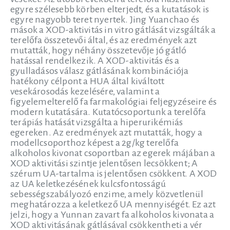
egyre szélesebb körben elterjedt, és a kutatások is
egyre nagyobb teret nyertek. Jing Yuanchao és
mások a XOD-aktivitás in vitro gátlását vizsgálták a
terelőfa összetevői által, és az eredmények azt
mutatták, hogy néhány összetevője jó gátló
hatással rendelkezik. A XOD-aktivitás és a
gyulladásos válasz gátlásának kombinációja
hatékony célpont a HUA által kiváltott
vesekárosodás kezelésére, valamint a
figyelemelterelő fa farmakológiai feljegyzéseire és
modern kutatására. Kutatócsoportunk a terelőfa
terápiás hatását vizsgálta a hiperurikémiás
egereken. Az eredmények azt mutatták, hogy a
modellcsoporthoz képest a 2g/kg terelőfa
alkoholos kivonat csoportban az egerek májában a
XOD aktivitási szintje jelentősen lecsökkent; A
szérum UA-tartalma is jelentősen csökkent. A XOD
az UA keletkezésének kulcsfontosságú
sebességszabályozó enzime, amely közvetlenül
meghatározza a keletkező UA mennyiségét. Ez azt
jelzi, hogy a Yunnan zavart fa alkoholos kivonata a
XOD aktivitásának gátlásával csökkentheti a vér