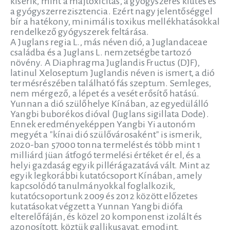
kísérik, mint a májtoxicitás, a gyógyszeres kiütés és
a gyógyszerrezisztencia. Ezért nagy jelentőséggel
bír a hatékony, minimális toxikus mellékhatásokkal
rendelkező gyógyszerek feltárása.
A Juglans regia L., más néven dió, a Juglandaceae
családba és a Juglans L. nemzetségbe tartozó
növény. A Diaphragma Juglandis Fructus (DJF),
latinul Xeloseptum Juglandis néven is ismert, a dió
termésrészében található fás szeptum. Semleges,
nem mérgező, a lépet és a vesét erősítő hatású.
Yunnan a dió szülőhelye Kínában, az egyedülálló
Yangbi buborékos dióval (Juglans sigillata Dode).
Ennek eredményeképpen Yangbi Yi autonóm
megyét a "kínai dió szülővárosaként" is ismerik,
2020-ban 57000 tonna termelést és több mint 1
milliárd jüan átfogó termelési értéket ér el, és a
helyi gazdaság egyik pillérágazatává vált. Mint az
egyik legkorábbi kutatócsoport Kínában, amely
kapcsolódó tanulmányokkal foglalkozik,
kutatócsoportunk 2009 és 2012 között előzetes
kutatásokat végzett a Yunnan Yangbi diófa
elterelőfáján, és közel 20 komponenst izolált és
azonosított, köztük gallikusavat, emodint,