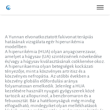
A Yunnan elvonatkoztatott fakivonat terápiás
hatásának vizsgálata egér hiperurikémia
modellben
A hiperurikémia (HUA) olyan anyagcserezavar,
amelyet a húgysav (UA) szintézisének növekedése
és/vagy a húgysav kiválasztásának csökkenése okoz.
A hiperurikaemia olyan betegségek kockázati
tényezője, mint a köszvényes artritisz és a
köszvényes nefropátia. Az utóbbi években a
köszvény globális előfordulási aránya
folyamatosan emelkedik. Jelenleg a HUA
kezelésére használt nyugati gyógyszerek közé
tartozik az allopurinol, a benzbromaron és a
febuxosztát. Bár a hatékonyságuk még mindig
elfogadható, mindegyiket olyan mellékhatások