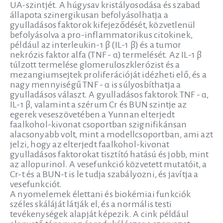
UA-szintjét. A húgysav kristályosodása és szabad
állapota szinergikusan befolyásolhatja a
gyulladásos faktorok kifejeződését, közvetlenül
befolyásolva a pro-inflammatorikus citokinek,
például az interleukin-1 β (IL-1 β) és a tumor
nekrózis faktor alfa (TNF - α) termelését. Az IL-1 β
túlzott termelése glomeruloszklerózist és a
mezangiumsejtek proliferációját idézheti elő, és a
nagy mennyiségű TNF - α is súlyosbíthatja a
gyulladásos választ. A gyulladásos faktorok TNF - α,
IL-1 β, valamint a szérum Cr és BUN szintje az
egerek veseszövetében a Yunnan elterjedt
faalkohol-kivonat csoportban szignifikánsan
alacsonyabb volt, mint a modellcsoportban, ami azt
jelzi, hogy az elterjedt faalkohol-kivonat
gyulladásos faktorokat tisztító hatású és jobb, mint
az allopurinol. A vesefunkció közvetett mutatóit, a
Cr-t és a BUN-t is le tudja szabályozni, és javítja a
vesefunkciót.
A nyomelemek élettani és biokémiai funkciók
széles skáláját látják el, és a normális testi
tevékenységek alapját képezik. A cink például