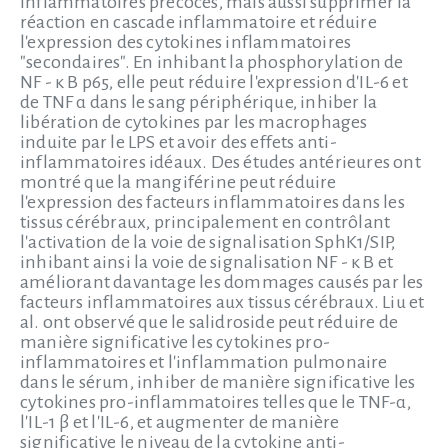
inflammatoires précoces, mais aussi supprimer la
réaction en cascade inflammatoire et réduire
l'expression des cytokines inflammatoires
"secondaires". En inhibant la phosphorylation de
NF - κ B p65, elle peut réduire l'expression d'IL-6 et
de TNF α dans le sang périphérique, inhiber la
libération de cytokines par les macrophages
induite par le LPS et avoir des effets anti-
inflammatoires idéaux. Des études antérieures ont
montré que la mangiférine peut réduire
l'expression des facteurs inflammatoires dans les
tissus cérébraux, principalement en contrôlant
l'activation de la voie de signalisation SphK1/SIP,
inhibant ainsi la voie de signalisation NF - κ B et
améliorant davantage les dommages causés par les
facteurs inflammatoires aux tissus cérébraux. Liu et
al. ont observé que le salidroside peut réduire de
manière significative les cytokines pro-
inflammatoires et l'inflammation pulmonaire
dans le sérum, inhiber de manière significative les
cytokines pro-inflammatoires telles que le TNF-α,
l'IL-1 β et l'IL-6, et augmenter de manière
significative le niveau de la cytokine anti-