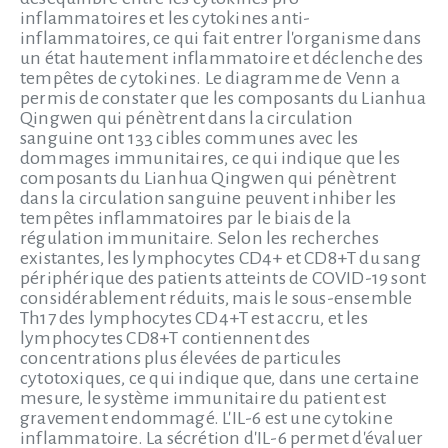
inflammatoires et les cytokines anti-
inflammatoires, ce qui fait entrer l'organisme dans
un état hautement inflammatoire et déclenche des
tempêtes de cytokines. Le diagramme de Venn a
permis de constater que les composants du Lianhua
Qingwen qui pénètrent dans la circulation
sanguine ont 133 cibles communes avec les
dommages immunitaires, ce qui indique que les
composants du Lianhua Qingwen qui pénètrent
dans la circulation sanguine peuvent inhiber les
tempêtes inflammatoires par le biais de la
régulation immunitaire. Selon les recherches
existantes, les lymphocytes CD4+ et CD8+T du sang
périphérique des patients atteints de COVID-19 sont
considérablement réduits, mais le sous-ensemble
Th17 des lymphocytes CD4+T est accru, et les
lymphocytes CD8+T contiennent des
concentrations plus élevées de particules
cytotoxiques, ce qui indique que, dans une certaine
mesure, le système immunitaire du patient est
gravement endommagé. L'IL-6 est une cytokine
inflammatoire. La sécrétion d'IL-6 permet d'évaluer