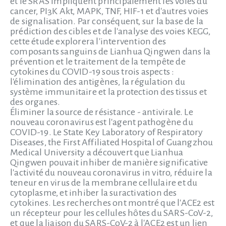
et le SRAS impliquent principalement les voies du
cancer, PI3K Akt, MAPK, TNF, HIF-1 et d'autres voies
de signalisation. Par conséquent, sur la base de la
prédiction des cibles et de l'analyse des voies KEGG,
cette étude explorera l'intervention des
composants sanguins de Lianhua Qingwen dans la
prévention et le traitement de la tempête de
cytokines du COVID-19 sous trois aspects :
l'élimination des antigènes, la régulation du
système immunitaire et la protection des tissus et
des organes.
Éliminer la source de résistance - antivirale. Le
nouveau coronavirus est l'agent pathogène du
COVID-19. Le State Key Laboratory of Respiratory
Diseases, the First Affiliated Hospital of Guangzhou
Medical University a découvert que Lianhua
Qingwen pouvait inhiber de manière significative
l'activité du nouveau coronavirus in vitro, réduire la
teneur en virus de la membrane cellulaire et du
cytoplasme, et inhiber la suractivation des
cytokines. Les recherches ont montré que l'ACE2 est
un récepteur pour les cellules hôtes du SARS-CoV-2,
et que la liaison du SARS-CoV-2 à l'ACE2 est un lien