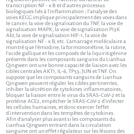
transcription NF - κ B et d'autres processus
biologiques liés à l'inflammation ; l'analyse des
voies KEGG implique principalement des voies dans
le cancer, la voie de signalisation du TNF, la voie de
signalisation MAPK, la voie de signalisation PI3K
Akt, la voie de signalisation HIF-1, la voie de
signalisation NF - κ B, etc. L'amarrage moléculaire a
montré que l'émodine, la formononétine, la rutine,
l'acide gallique et les composés de la liquiritigénine
présents dans les composants sanguins du Lianhua
Qingwen ont une bonne capacité de liaison avec les
cibles centrales AKT1, IL-6, TP53, JUN et TNF. On
suppose que les composants sanguins de Lianhua
Qingwen peuvent réguler les cibles pertinentes,
inhiber la sécrétion de cytokines inflammatoires,
bloquer la liaison entre le virus du SRAS-CoV-2 et la
protéine ACE2, empêcher le SRAS-CoV-2 d'infecter
les cellules humaines, et donc exercer l'effet
d'intervention dans les tempêtes de cytokines.
Afin d'analyser plus avant si les composants du
Lianhua Qingwen entrant dans la circulation
sanguine ont un effet régulateur sur les lésions des