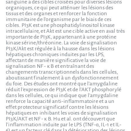
sanguine a des cibles croisées pour diverses lésions
organiques, ce qui peut atténuer les lésions des
tissus et des organes et renforcer la fonction
immunitaire de l'organisme par le biais de ces
cibles. PI3K est une phosphatidylinositol kinase
intracellulaire, et Akt est une cible active en aval très
importante de PI3K, appartenant à une protéine
kinase sérine/thréonine. La voie de signalisation
PI3K/Akt est régulée à la hausse dans les lésions
hépatiques chroniques induites par les LPS,
affectant de manière significative la voie de
signalisation NF - κ B et entraînant des
changements transcriptionnels dans les cellules,
aboutissant finalement à un dysfonctionnement
du foie. Des études ont montré que l'amygdaline
réduit l'expression de PI3K et de l'AKT phosphorylé
dans les cellules, ce qui indique que l'amygdaline
renforce la capacité anti-inflammatoire et a un
effet protecteur significatif contre les lésions
hépatiques en inhibant les voies de signalisation
PI3K/AKT et NF - κ B. Hu et al. ont découvert que
l'inflammation induite par le LPS (TNF-α, IL-1 et IL-
6) est un facteur clé dans la détérioration des lésions