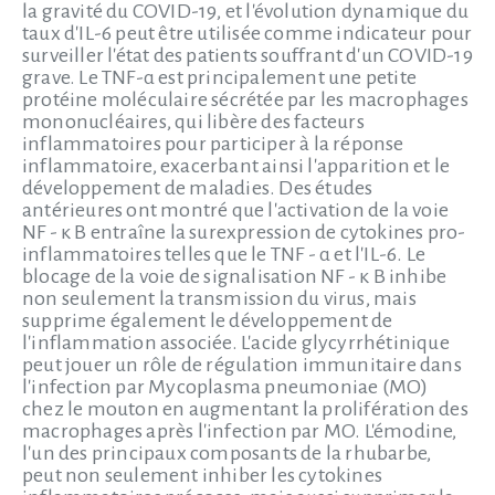
la gravité du COVID-19, et l'évolution dynamique du
taux d'IL-6 peut être utilisée comme indicateur pour
surveiller l'état des patients souffrant d'un COVID-19
grave. Le TNF-α est principalement une petite
protéine moléculaire sécrétée par les macrophages
mononucléaires, qui libère des facteurs
inflammatoires pour participer à la réponse
inflammatoire, exacerbant ainsi l'apparition et le
développement de maladies. Des études
antérieures ont montré que l'activation de la voie
NF - κ B entraîne la surexpression de cytokines pro-
inflammatoires telles que le TNF - α et l'IL-6. Le
blocage de la voie de signalisation NF - κ B inhibe
non seulement la transmission du virus, mais
supprime également le développement de
l'inflammation associée. L'acide glycyrrhétinique
peut jouer un rôle de régulation immunitaire dans
l'infection par Mycoplasma pneumoniae (MO)
chez le mouton en augmentant la prolifération des
macrophages après l'infection par MO. L'émodine,
l'un des principaux composants de la rhubarbe,
peut non seulement inhiber les cytokines