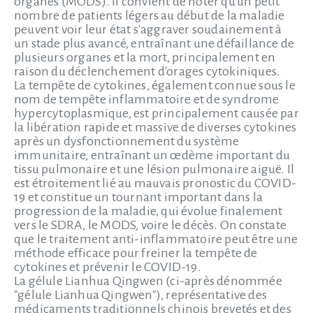
organes (MODS). Il convient de noter qu'un petit
nombre de patients légers au début de la maladie
peuvent voir leur état s'aggraver soudainement à
un stade plus avancé, entraînant une défaillance de
plusieurs organes et la mort, principalement en
raison du déclenchement d'orages cytokiniques.
La tempête de cytokines, également connue sous le
nom de tempête inflammatoire et de syndrome
hypercytoplasmique, est principalement causée par
la libération rapide et massive de diverses cytokines
après un dysfonctionnement du système
immunitaire, entraînant un œdème important du
tissu pulmonaire et une lésion pulmonaire aiguë. Il
est étroitement lié au mauvais pronostic du COVID-
19 et constitue un tournant important dans la
progression de la maladie, qui évolue finalement
vers le SDRA, le MODS, voire le décès. On constate
que le traitement anti-inflammatoire peut être une
méthode efficace pour freiner la tempête de
cytokines et prévenir le COVID-19.
La gélule Lianhua Qingwen (ci-après dénommée
"gélule Lianhua Qingwen"), représentative des
médicaments traditionnels chinois brevetés et des