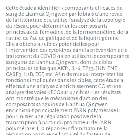
Cette étude a identifié 17 composants efficaces du
sang de Lianhua Qingwen par le biais d'une revue
de la littérature et a utilisé l'analyse de la topologie
du réseau pour déterminer les composants
principaux de l'émodine, de la formononétine, de la
rutine, de l'acide gallique et de la liquiritigénine.
Elle a obtenu 47 cibles potentielles pour
l'intervention des cytokines dans la prévention et le
traitement du COVID-19 en utilisant les composants
sanguins de Lianhua Qingwen, dont 22 cibles
principales telles que AKT1, IL-6, TP53, JUN, TNF,
CASP3, IL1B, EGF, etc. Afin de mieux interpréter les
fonctions impliquées dans les cibles, cette étude a
effectué une analyse d'enrichissement GO et une
analyse des voies KEGG sur 47 cibles. Les résultats
ont montré que le mécanisme d'action des
composants sanguins de Lianhua Qingwen
enrichissait principalement l'ARN polymérase II
pour initier une régulation positive de la
transcription à partir du promoteur de l'ARN
polymérase II, la réponse inflammatoire, la
régulation positive de l'activité du facteur de