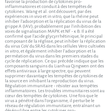
favorise la production de cytokines pro-
inflammatoires et conduit à des tempêtes de
cytokines. Wang et al. ont découvert, par des
expériences in vivo et in vitro, que la rhéine peut
inhiber l'adsorption et la réplication du virus de la
grippe A (IAV), probablement par l'inhibition des
voies de signalisation MAPK et NF - κ B. Il a été
confirmé que l'acide glycyrrhétinique, le principal
composant de la réglisse, peut inhiber la réplication
du virus CoV du SRAS dans les cellules Vero cultivées
in vitro, et également inhiber l'adsorption et la
perméation du virus dans les premiers stades du
cycle de réplication. Ce qui précède indique que les
composants sanguins du Lianhua Qingwen ont des
effets antiviraux à large spectre, qui peuvent
supprimer davantage les tempêtes de cytokines de
la source en inhibant la reproduction du virus.
Régulation immunitaire - résister aux tempêtes
inflammatoires. Les troubles immunitaires sont au
cœur des tempêtes de cytokines. Une fois que le
virus a pénétré dans l'organisme, il perturbe le
réseau de régulation immunitaire, entraînant un
déséquilibre entre les cytokines pro-