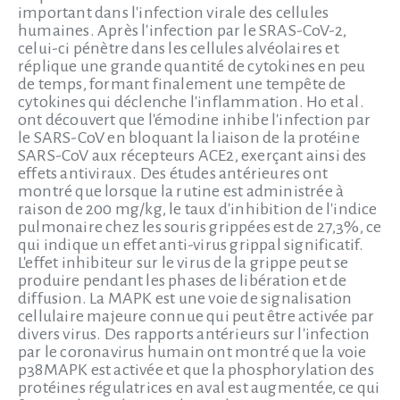
important dans l'infection virale des cellules
humaines. Après l'infection par le SRAS-CoV-2,
celui-ci pénètre dans les cellules alvéolaires et
réplique une grande quantité de cytokines en peu
de temps, formant finalement une tempête de
cytokines qui déclenche l'inflammation. Ho et al.
ont découvert que l'émodine inhibe l'infection par
le SARS-CoV en bloquant la liaison de la protéine
SARS-CoV aux récepteurs ACE2, exerçant ainsi des
effets antiviraux. Des études antérieures ont
montré que lorsque la rutine est administrée à
raison de 200 mg/kg, le taux d'inhibition de l'indice
pulmonaire chez les souris grippées est de 27,3%, ce
qui indique un effet anti-virus grippal significatif.
L'effet inhibiteur sur le virus de la grippe peut se
produire pendant les phases de libération et de
diffusion. La MAPK est une voie de signalisation
cellulaire majeure connue qui peut être activée par
divers virus. Des rapports antérieurs sur l'infection
par le coronavirus humain ont montré que la voie
p38MAPK est activée et que la phosphorylation des
protéines régulatrices en aval est augmentée, ce qui