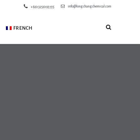
info@longchangchemical.com
+8613256193735
FRENCH