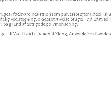
bruges i fødevareindustrien som pulversprøjtemiddel i s
delig ved stegning; oxideret stivelse bruges i vid udstr
r på grund af dets gode polymerisering.
g, Lili Yao, Lixia Lu, Xiaohui Xiong, Anvendelse af oxidere