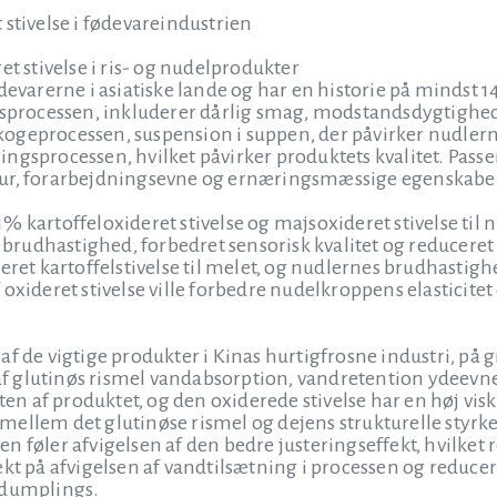
 stivelse i fødevareindustrien
et stivelse i ris- og nudelprodukter
devarerne i asiatiske lande og har en historie på mindst 1
onsprocessen, inkluderer dårlig smag, modstandsdygtighe
i kogeprocessen, suspension i suppen, der påvirker nudlern
ngsprocessen, hvilket påvirker produktets kvalitet. Passen
ur, forarbejdningsevne og ernæringsmæssige egenskabe
e 1% kartoffeloxideret stivelse og majsoxideret stivelse til 
e brudhastighed, forbedret sensorisk kvalitet og reduceret
deret kartoffelstivelse til melet, og nudlernes brudhasti
 oxideret stivelse ville forbedre nudelkroppens elasticit
af de vigtige produkter i Kinas hurtigfrosne industri, p
 glutinøs rismel vandabsorption, vandretention ydeevne 
eten af produktet, og den oxiderede stivelse har en høj vi
ellem det glutinøse rismel og dejens strukturelle styrke
n føler afvigelsen af den bedre justeringseffekt, hvilke
ekt på afvigelsen af vandtilsætning i processen og reduce
 dumplings.