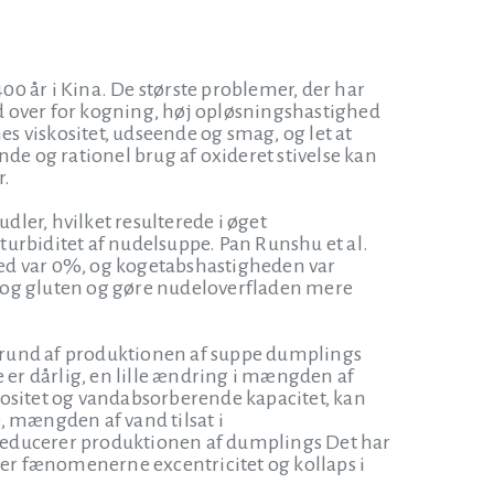
400 år i Kina. De største problemer, der har
d over for kogning, høj opløsningshastighed
es viskositet, udseende og smag, og let at
de og rationel brug af oxideret stivelse kan
r.
nudler, hvilket resulterede i øget
 turbiditet af nudelsuppe. Pan Runshu et al.
ghed var 0%, og kogetabshastigheden var
et og gluten og gøre nudeloverfladen mere
å grund af produktionen af suppe dumplings
er dårlig, en lille ændring i mængden af
skositet og vandabsorberende kapacitet, kan
, mængden af vand tilsat i
t reducerer produktionen af dumplings Det har
rer fænomenerne excentricitet og kollaps i