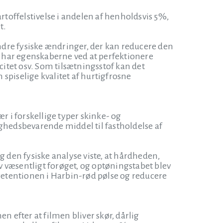
rtoffelstivelse i andelen af henholdsvis 5%,
t.
andre fysiske ændringer, der kan reducere den
se har egenskaberne ved at perfektionere
itet osv. Som tilsætningsstof kan det
spiselige kvalitet af hurtigfrosne
r i forskellige typer skinke- og
ighedsbevarende middel til fastholdelse af
 og den fysiske analyse viste, at hårdheden,
ev væsentligt forøget, og optøningstabet blev
dretentionen i Harbin-rød pølse og reducere
n efter at filmen bliver skør, dårlig