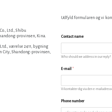
Udfyld formularen og vi kon
., Ltd., Shibu
Shandong-provinsen, Kina.
Contact name
td., værelse 2411, bygning
n City, Shandong-provinsen,
Who should we address in our reply?
E-mail
*
Vi kontakter dig via den e-mailadresse
Phone number