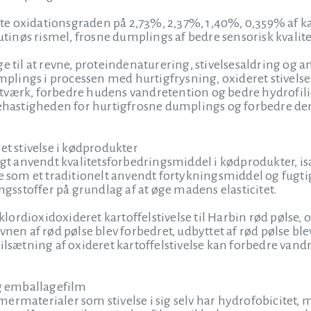
elte oxidationsgraden på 2,73%, 2,37%, 1,40%, 0,359% af ka
lutinøs rismel, frosne dumplings af bedre sensorisk kvalite
ge til at revne, proteindenaturering, stivelsesaldring og 
dumplings i processen med hurtigfrysning, oxideret stivel
værk, forbedre hudens vandretention og bedre hydrofilic
sehastigheden for hurtigfrosne dumplings og forbedre den 
et stivelse i kødprodukter
igt anvendt kvalitetsforbedringsmiddel i kødprodukter, isæ
se som et traditionelt anvendt fortykningsmiddel og fugt
sstoffer på grundlag af at øge madens elasticitet.
e klordioxidoxideret kartoffelstivelse til Harbin rød pølse,
vnen af rød pølse blev forbedret, udbyttet af rød pølse bl
Tilsætning af oxideret kartoffelstivelse kan forbedre van
ig emballagefilm
rmaterialer som stivelse i sig selv har hydrofobicitet, me