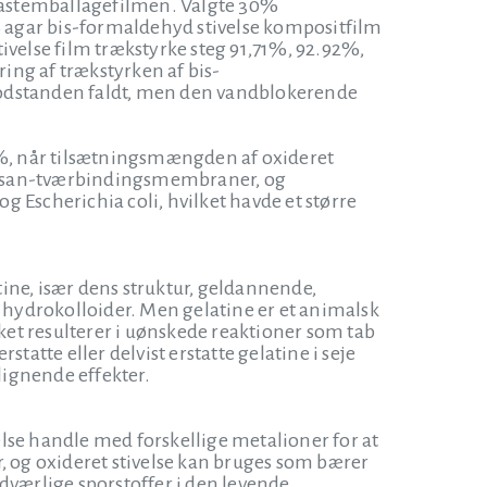
e plastemballagefilmen. Valgte 30%
5% agar bis-formaldehyd stivelse kompositfilm
else film trækstyrke steg 91,71%, 92.92%,
ing af trækstyrken af bis-
modstanden faldt, men den vandblokerende
%, når tilsætningsmængden af oxideret
itosan-tværbindingsmembraner, og
scherichia coli, hvilket havde et større
ine, især dens struktur, geldannende,
hydrokolloider. Men gelatine er et animalsk
lket resulterer i uønskede reaktioner som tab
statte eller delvist erstatte gelatine i seje
ignende effekter.
lse handle med forskellige metalioner for at
, og oxideret stivelse kan bruges som bærer
værlige sporstoffer i den levende