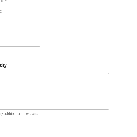
e.
tity
ny additional questions.