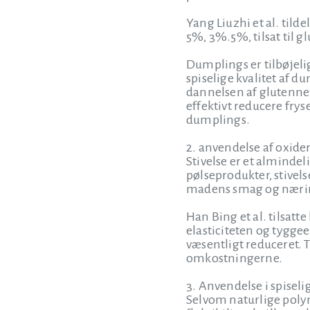
Yang Liuzhi et al. tild
5%, 3%.5%, tilsat til g
Dumplings er tilbøjeli
spiselige kvalitet af 
dannelsen af glutennet
effektivt reducere fry
dumplings.
2. anvendelse af oxider
Stivelse er et almindel
pølseprodukter, stivel
madens smag og næring
Han Bing et al. tilsatt
elasticiteten og tyggee
væsentligt reduceret. 
omkostningerne.
3. Anvendelse i spisel
Selvom naturlige polyme