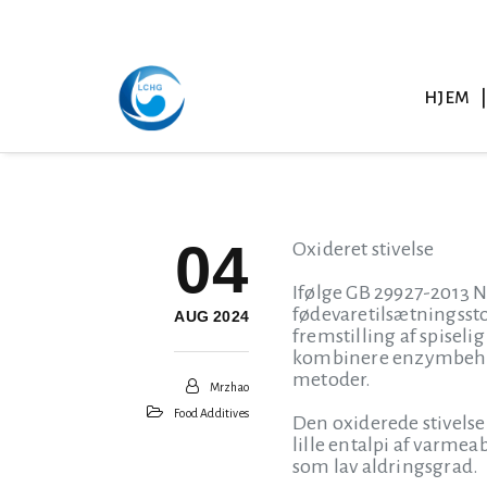
HJEM
04
Oxideret stivelse
Ifølge GB 29927-2013 Na
fødevaretilsætningsstof
AUG 2024
fremstilling af spisel
kombinere enzymbehand
metoder.
Mrzhao
Food Additives
Den oxiderede stivelse
lille entalpi af varm
som lav aldringsgrad.