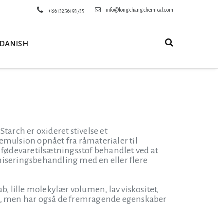
info@longchangchemical.com
+8613256193735
DANISH
tarch er oxideret stivelse et
semulsion opnået fra råmaterialer til
 fødevaretilsætningsstof behandlet ved at
seringsbehandling med en eller flere
 lille molekylær volumen, lav viskositet,
ng, men har også de fremragende egenskaber