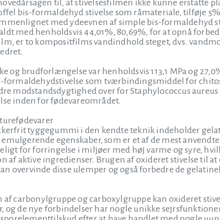
er hovedårsagen til, at stivelsesfilmen ikke kunne erstatt
offel bis-formaldehyd stivelse som råmateriale, tilføje 
ammenlignet med ydeevnen af simple bis-formaldehyd stiv
ldt med henholdsvis 44,01%, 80,69%, for at opnå forbedr
ilm, er to kompositfilms vandindhold steget, dvs. vand
edret.
 og brudforlængelse var henholdsvis 113,1 MPa og 27,0
is-formaldehydstivelse som tværbindingsmiddel for ch
 modstandsdygtighed over for Staphylococcus aureus og E
else inden for fødevareområdet.
kturefødevarer
kkerfrit tyggegummi i den kendte teknik indeholder gelat
 emulgerende egenskaber, som er et af de mest anvendte 
ligt for forringelse i miljøer med høj varme og syre, hvi
 af aktive ingredienser. Brugen af oxideret stivelse til at er
n overvinde disse ulemper og også forbedre de gelatinel
n af carbonylgruppe og carboxylgruppe kan oxideret stive
, og de nye forbindelser har nogle unikke sejrsfunktioner
porelementtilskud efter at have handlet med nogle uund