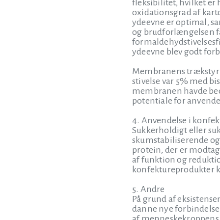
fleksibilitet, hvilket 
oxidationsgrad af kart
ydeevne er optimal, s
og brudforlængelsen fa
formaldehydstivelsesf
ydeevne blev godt forb
Membranens trækstyrke
stivelse var 5% med b
membranen havde bedre
potentiale for anvend
4. Anvendelse i konfe
Sukkerholdigt eller su
skumstabiliserende og
protein, der er modtage
af funktion og reduktion
konfektureprodukter ka
5. Andre
På grund af eksistense
danne nye forbindelser
af menneskekroppens s