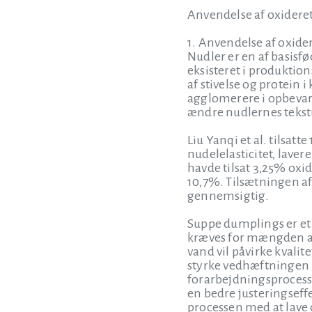
Anvendelse af oxideret
1. Anvendelse af oxider
Nudler er en af basisfø
eksisteret i produkti
af stivelse og protein 
agglomerere i opbevari
ændre nudlernes tekst
Liu Yanqi et al. tilsatt
nudelelasticitet, laver
havde tilsat 3,25% oxi
10,7%. Tilsætningen af
gennemsigtig.
Suppe dumplings er et 
kræves for mængden af
vand vil påvirke kvalit
styrke vedhæftningen m
forarbejdningsprocesse
en bedre justeringseff
processen med at lave