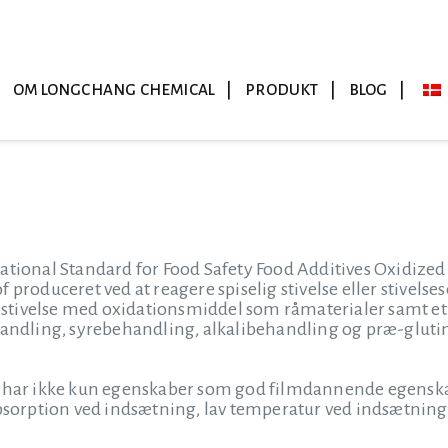
OM LONGCHANG CHEMICAL
PRODUKT
BLOG
tional Standard for Food Safety Food Additives Oxidized S
 produceret ved at reagere spiselig stivelse eller stivelse
ig stivelse med oxidationsmiddel som råmaterialer samt et
ling, syrebehandling, alkalibehandling og præ-glutini
 har ikke kun egenskaber som god filmdannende egenskab,
eabsorption ved indsætning, lav temperatur ved indsætni