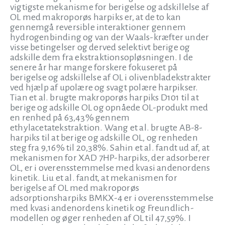
vigtigste mekanisme for berigelse og adskillelse af
OL med makroporøs harpiks er, at de to kan
gennemgå reversible interaktioner gennem
hydrogenbinding og van der Waals-kræfter under
visse betingelser og derved selektivt berige og
adskille dem fra ekstraktionsopløsningen. I de
senere år har mange forskere fokuseret på
berigelse og adskillelse af OL i olivenbladekstrakter
ved hjælp af upolære og svagt polære harpikser.
Tian et al. brugte makroporøs harpiks D101 til at
berige og adskille OL og opnåede OL-produkt med
en renhed på 63,43% gennem
ethylacetatekstraktion. Wang et al. brugte AB-8-
harpiks til at berige og adskille OL, og renheden
steg fra 9,16% til 20,38%. Sahin et al. fandt ud af, at
mekanismen for XAD 7HP-harpiks, der adsorberer
OL, er i overensstemmelse med kvasi andenordens
kinetik. Liu et al. fandt, at mekanismen for
berigelse af OL med makroporøs
adsorptionsharpiks BMKX-4 er i overensstemmelse
med kvasi andenordens kinetik og Freundlich-
modellen og øger renheden af OL til 47,59%. I