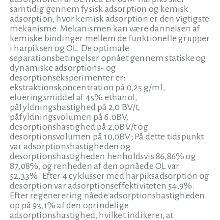
samtidig gennem fysisk adsorption og kemisk
adsorption, hvor kemisk adsorption er den vigtigste
mekanisme. Mekanismen kan være dannelsen af
kemiske bindinger mellem de funktionelle grupper
i harpiksen og OL. De optimale
separationsbetingelser opnået gennem statiske og
dynamiske adsorptions- og
desorptionseksperimenter er:
ekstraktionskoncentration på 0,25 g/ml,
elueringsmiddel af 45% ethanol,
påfyldningshastighed på 2,0 BV/t,
påfyldningsvolumen på 6.0BV,
desorptionshastighed på 2,0BV/t og
desorptionsvolumen på 10,0BV; På dette tidspunkt
var adsorptionshastigheden og
desorptionshastigheden henholdsvis 86,86% og
87,08%, og renheden af den opnåede OL var
52,33%. Efter 4 cyklusser med harpiksadsorption og
desorption var adsorptionseffektiviteten 54,9%.
Efter regenerering nåede adsorptionshastigheden
op på 93,1% af den oprindelige
adsorptionshastighed, hvilket indikerer, at