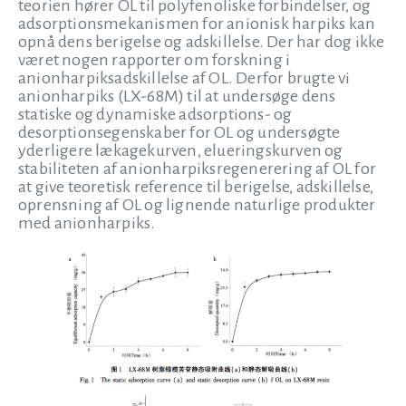
teorien hører OL til polyfenoliske forbindelser, og
adsorptionsmekanismen for anionisk harpiks kan
opnå dens berigelse og adskillelse. Der har dog ikke
været nogen rapporter om forskning i
anionharpiksadskillelse af OL. Derfor brugte vi
anionharpiks (LX-68M) til at undersøge dens
statiske og dynamiske adsorptions- og
desorptionsegenskaber for OL og undersøgte
yderligere lækagekurven, elueringskurven og
stabiliteten af anionharpiksregenerering af OL for
at give teoretisk reference til berigelse, adskillelse,
oprensning af OL og lignende naturlige produkter
med anionharpiks.