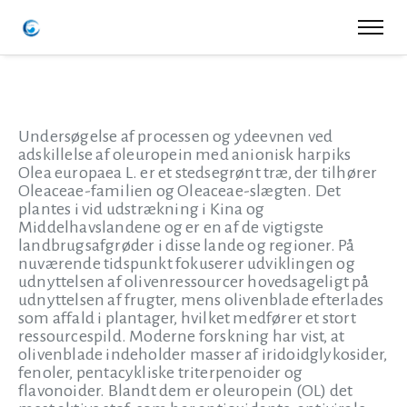
Undersøgelse af processen og ydeevnen ved
adskillelse af oleuropein med anionisk harpiks
Olea europaea L. er et stedsegrønt træ, der tilhører
Oleaceae-familien og Oleaceae-slægten. Det
plantes i vid udstrækning i Kina og
Middelhavslandene og er en af de vigtigste
landbrugsafgrøder i disse lande og regioner. På
nuværende tidspunkt fokuserer udviklingen og
udnyttelsen af olivenressourcer hovedsageligt på
udnyttelsen af frugter, mens olivenblade efterlades
som affald i plantager, hvilket medfører et stort
ressourcespild. Moderne forskning har vist, at
olivenblade indeholder masser af iridoidglykosider,
fenoler, pentacykliske triterpenoider og
flavonoider. Blandt dem er oleuropein (OL) det