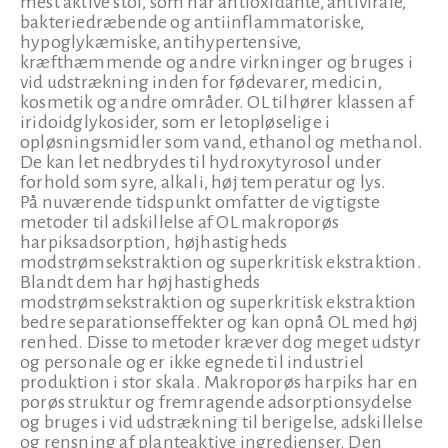
mest aktive stof, som har antioxidante, antivirale,
bakteriedræbende og antiinflammatoriske,
hypoglykæmiske, antihypertensive,
kræfthæmmende og andre virkninger og bruges i
vid udstrækning inden for fødevarer, medicin,
kosmetik og andre områder. OL tilhører klassen af
iridoidglykosider, som er letopløselige i
opløsningsmidler som vand, ethanol og methanol.
De kan let nedbrydes til hydroxytyrosol under
forhold som syre, alkali, høj temperatur og lys.
På nuværende tidspunkt omfatter de vigtigste
metoder til adskillelse af OL makroporøs
harpiksadsorption, højhastigheds
modstrømsekstraktion og superkritisk ekstraktion.
Blandt dem har højhastigheds
modstrømsekstraktion og superkritisk ekstraktion
bedre separationseffekter og kan opnå OL med høj
renhed. Disse to metoder kræver dog meget udstyr
og personale og er ikke egnede til industriel
produktion i stor skala. Makroporøs harpiks har en
porøs struktur og fremragende adsorptionsydelse
og bruges i vid udstrækning til berigelse, adskillelse
og rensning af planteaktive ingredienser. Den