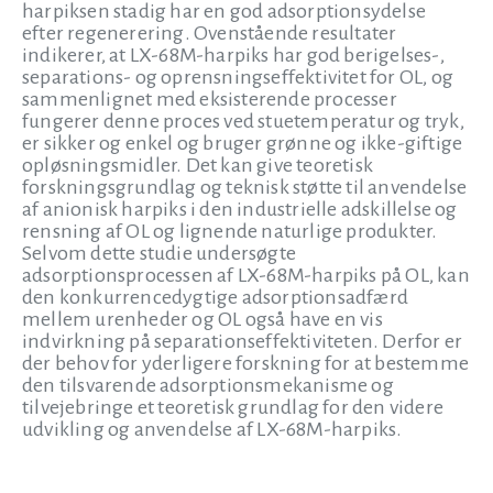
harpiksen stadig har en god adsorptionsydelse
efter regenerering. Ovenstående resultater
indikerer, at LX-68M-harpiks har god berigelses-,
separations- og oprensningseffektivitet for OL, og
sammenlignet med eksisterende processer
fungerer denne proces ved stuetemperatur og tryk,
er sikker og enkel og bruger grønne og ikke-giftige
opløsningsmidler. Det kan give teoretisk
forskningsgrundlag og teknisk støtte til anvendelse
af anionisk harpiks i den industrielle adskillelse og
rensning af OL og lignende naturlige produkter.
Selvom dette studie undersøgte
adsorptionsprocessen af LX-68M-harpiks på OL, kan
den konkurrencedygtige adsorptionsadfærd
mellem urenheder og OL også have en vis
indvirkning på separationseffektiviteten. Derfor er
der behov for yderligere forskning for at bestemme
den tilsvarende adsorptionsmekanisme og
tilvejebringe et teoretisk grundlag for den videre
udvikling og anvendelse af LX-68M-harpiks.