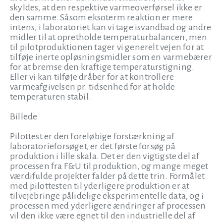
skyldes, at den respektive varmeoverførsel ikke er
den samme. Såsom eksoterm reaktion er mere
intens, i laboratoriet kan vi tage isvandbad og andre
midler til at opretholde temperaturbalancen, men
til pilotproduktionen tager vi generelt vejen for at
tilføje inerte opløsningsmidler som en varmebærer
for at bremse den kraftige temperaturstigning.
Eller vi kan tilføje dråber for at kontrollere
varmeafgivelsen pr. tidsenhed for at holde
temperaturen stabil.
Billede
Pilottest er den foreløbige forstærkning af
laboratorieforsøget, er det første forsøg på
produktion i lille skala. Det er den vigtigste del af
processen fra F&U til produktion, og mange meget
værdifulde projekter falder på dette trin. Formålet
med pilottesten til yderligere produktion er at
tilvejebringe pålidelige eksperimentelle data, og i
processen med yderligere ændringer af processen
vil den ikke være egnet til den industrielle del af