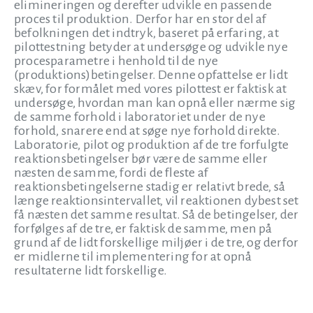
elimineringen og derefter udvikle en passende
proces til produktion. Derfor har en stor del af
befolkningen det indtryk, baseret på erfaring, at
pilottestning betyder at undersøge og udvikle nye
procesparametre i henhold til de nye
(produktions)betingelser. Denne opfattelse er lidt
skæv, for formålet med vores pilottest er faktisk at
undersøge, hvordan man kan opnå eller nærme sig
de samme forhold i laboratoriet under de nye
forhold, snarere end at søge nye forhold direkte.
Laboratorie, pilot og produktion af de tre forfulgte
reaktionsbetingelser bør være de samme eller
næsten de samme, fordi de fleste af
reaktionsbetingelserne stadig er relativt brede, så
længe reaktionsintervallet, vil reaktionen dybest set
få næsten det samme resultat. Så de betingelser, der
forfølges af de tre, er faktisk de samme, men på
grund af de lidt forskellige miljøer i de tre, og derfor
er midlerne til implementering for at opnå
resultaterne lidt forskellige.