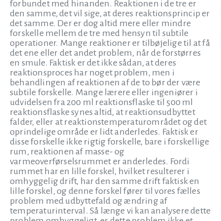
forbundet med hinanden. Reaktionen i de tre er
den samme, det vil sige, at deres reaktionsprincip er
det samme. Der er dog altid mere eller mindre
forskelle mellem de tre med hensyn til subtile
operationer. Mange reaktioner er tilbøjelige til at få
det ene eller det andet problem, når de forstørres
en smule. Faktisk er det ikke sådan, at deres
reaktionsproces har noget problem, men i
behandlingen af reaktionen af de to bør der være
subtile forskelle. Mange lærere eller ingeniører i
udvidelsen fra 200 ml reaktionsflaske til 500 ml
reaktionsflaske synes altid, at reaktionsudbyttet
falder, eller at reaktionstemperaturområdet og det
oprindelige område er lidt anderledes. Faktisk er
disse forskelle ikke rigtig forskelle, bare i forskellige
rum, reaktionen af masse- og
varmeoverførselsrummet er anderledes. Fordi
rummet har en lille forskel, hvilket resulterer i
omhyggelig drift, har den samme drift faktisk en
lille forskel, og denne forskel fører til vores fælles
problem med udbyttefald og ændring af
temperaturinterval. Så længe vi kan analysere dette
problem omhyggeligt, er dette problem ikke et