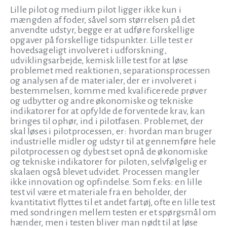
Lille pilot og medium pilot ligger ikke kun i
mængden af foder, såvel som størrelsen på det
anvendte udstyr, begge er at udføre forskellige
opgaver på forskellige tidspunkter. Lille test er
hovedsageligt involveret i udforskning,
udviklingsarbejde, kemisk lille test for at løse
problemet med reaktionen, separationsprocessen
og analysen af de materialer, der er involveret i
bestemmelsen, komme med kvalificerede prøver
og udbytter og andre økonomiske og tekniske
indikatorer for at opfylde de forventede krav, kan
bringes til ophør, ind i pilotfasen. Problemet, der
skal løses i pilotprocessen, er: hvordan man bruger
industrielle midler og udstyr til at gennemføre hele
pilotprocessen og dybest set opnå de økonomiske
og tekniske indikatorer for piloten, selvfølgelig er
skalaen også blevet udvidet. Processen mangler
ikke innovation og opfindelse. Som f.eks: en lille
test vil være et materiale fra en beholder, der
kvantitativt flyttes til et andet fartøj, ofte en lille test
med sondringen mellem testen er et spørgsmål om
hænder, men i testen bliver man nødt til at løse