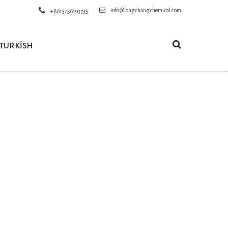
info@longchangchemical.com
+8613256193735
TURKISH