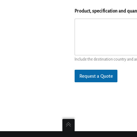
Product, specification and quan
Include the destination country and a
Request a Quote