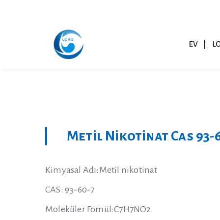
EV
L
Metil Nikotinat Cas 93-
Kimyasal Adı:Metil nikotinat
CAS: 93-60-7
Moleküler Fomül:C7H7NO2