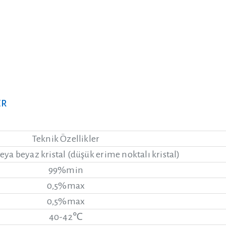
er
Teknik Özellikler
veya beyaz kristal (düşük erime noktalı kristal)
99%min
0,5%max
0,5%max
40-42℃