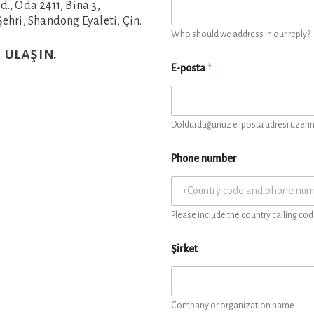
., Oda 2411, Bina 3,
ehri, Shandong Eyaleti, Çin.
Who should we address in our reply?
 ulaşın.
E-posta
*
Doldurduğunuz e-posta adresi üzerind
Phone number
Please include the country calling cod
Şirket
Company or organization name.