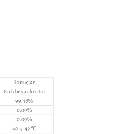
Sonuçlar
Kirli beyaz kristal
99.48%
0.09%
0.09%
40.5-42℃