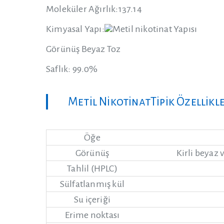
Moleküler Ağırlık:137.14
Kimyasal Yapı:
Görünüş Beyaz Toz
Saflık: 99.0%
Metil NikotinatTipik Özellikl
Öğe
Görünüş
Kirli beyaz 
Tahlil (HPLC)
Sülfatlanmış kül
Su içeriği
Erime noktası