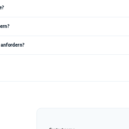
e?
ern?
r anfordern?