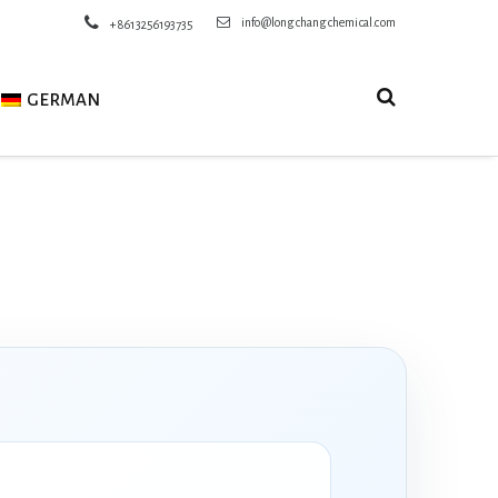
info@longchangchemical.com
+8613256193735
GERMAN