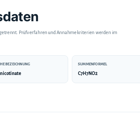
tsdaten
 getrennt. Prüfverfahren und Annahmekriterien werden im
HE BEZEICHNUNG
SUMMENFORMEL
nicotinate
C7H7NO2