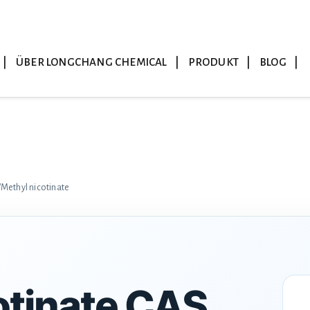
ÜBER LONGCHANG CHEMICAL
PRODUKT
BLOG
/
Methyl nicotinate
otinate CAS