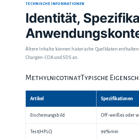
TECHNISCHE INFORMATIONEN
Identität, Spezifi
Anwendungskonte
Ältere Inhalte können historische Quelldaten enthalten.
Chargen-COA und SDS an.
MethylnicotinatTypische Eigensc
Artikel
Spezifikationen
Erscheinungsbild
Off-weißes oder we
Test(HPLC)
99%min