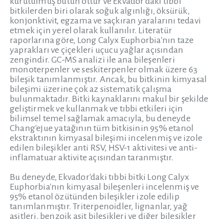
kurutulmuş bütün ottur ve Ekvador'daki tıbbi
bitkilerden biri olarak soğuk algınlığı, öksürük,
konjonktivit, egzama ve saçkıran yaralarını tedavi
etmek için yerel olarak kullanılır. Literatür
raporlarına göre, Long Calyx Euphorbia'nın taze
yaprakları ve çiçekleri uçucu yağlar açısından
zengindir. GC-MS analizi ile ana bileşenleri
monoterpenler ve seskiterpenler olmak üzere 63
bileşik tanımlanmıştır. Ancak, bu bitkinin kimyasal
bileşimi üzerine çok az sistematik çalışma
bulunmaktadır. Bitki kaynaklarını makul bir şekilde
geliştirmek ve kullanmak ve tıbbi etkileri için
bilimsel temel sağlamak amacıyla, bu deneyde
Chang'ejue yatağının tüm bitkisinin 95% etanol
ekstraktının kimyasal bileşimi incelenmiş ve izole
edilen bileşikler anti RSV, HSV-1 aktivitesi ve anti-
inflamatuar aktivite açısından taranmıştır.
Bu deneyde, Ekvador'daki tıbbi bitki Long Calyx
Euphorbia'nın kimyasal bileşenleri incelenmiş ve
95% etanol özütünden bileşikler izole edilip
tanımlanmıştır. Triterpenoidler, lignanlar, yağ
asitleri, benzoik asit bileşikleri ve diğer bileşikler