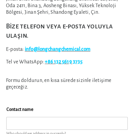
Oda 2411, Bina 3, Aosheng Binası, Yüksek Teknoloji
Bölgesi, Jinan Şehri, Shandong Eyaleti, Çin.
Bize telefon veya e-posta yoluyla
ulaşın.
E-posta:
info@longchangchemical.com
Tel ve WhatsApp:
+86 132 5619 3735
Formu doldurun, en kısa sürede sizinle iletişime
geçeceğiz.
Contact name
Who should we address in our reply?