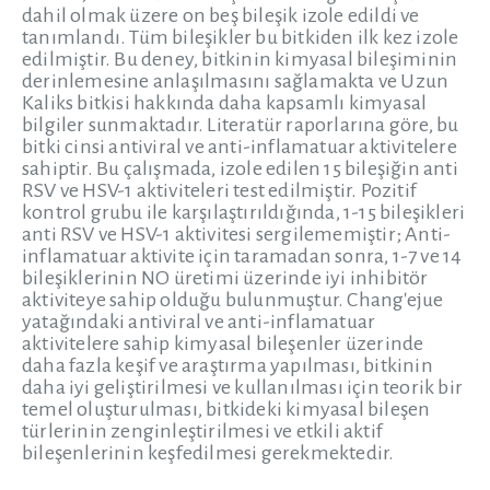
dahil olmak üzere on beş bileşik izole edildi ve
tanımlandı. Tüm bileşikler bu bitkiden ilk kez izole
edilmiştir. Bu deney, bitkinin kimyasal bileşiminin
derinlemesine anlaşılmasını sağlamakta ve Uzun
Kaliks bitkisi hakkında daha kapsamlı kimyasal
bilgiler sunmaktadır. Literatür raporlarına göre, bu
bitki cinsi antiviral ve anti-inflamatuar aktivitelere
sahiptir. Bu çalışmada, izole edilen 15 bileşiğin anti
RSV ve HSV-1 aktiviteleri test edilmiştir. Pozitif
kontrol grubu ile karşılaştırıldığında, 1-15 bileşikleri
anti RSV ve HSV-1 aktivitesi sergilememiştir; Anti-
inflamatuar aktivite için taramadan sonra, 1-7 ve 14
bileşiklerinin NO üretimi üzerinde iyi inhibitör
aktiviteye sahip olduğu bulunmuştur. Chang'ejue
yatağındaki antiviral ve anti-inflamatuar
aktivitelere sahip kimyasal bileşenler üzerinde
daha fazla keşif ve araştırma yapılması, bitkinin
daha iyi geliştirilmesi ve kullanılması için teorik bir
temel oluşturulması, bitkideki kimyasal bileşen
türlerinin zenginleştirilmesi ve etkili aktif
bileşenlerinin keşfedilmesi gerekmektedir.