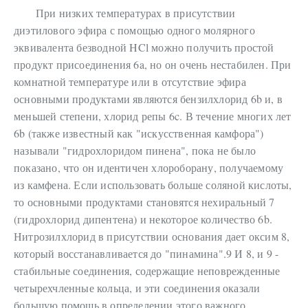
При низких температурах в присутствии
диэтилового эфира с помощью одного молярного
эквивалента безводной HCl можно получить простой
продукт присоединения 6a, но он очень нестабилен. При
комнатной температуре или в отсутствие эфира
основными продуктами являются бензилхлорид 6b и, в
меньшей степени, хлорид репы 6c. В течение многих лет
6b (также известный как "искусственная камфора")
называли "гидрохлоридом пинена", пока не было
показано, что он идентичен хлороборану, получаемому
из камфена. Если использовать больше соляной кислоты,
то основными продуктами становятся нехиральный 7
(гидрохлорид дипентена) и некоторое количество 6b.
Нитрозилхлорид в присутствии основания дает оксим 8,
который восстанавливается до "пинамина".9 И 8, и 9 -
стабильные соединения, содержащие неповрежденные
четырехчленные кольца, и эти соединения оказали
большую помощь в определении этого важного