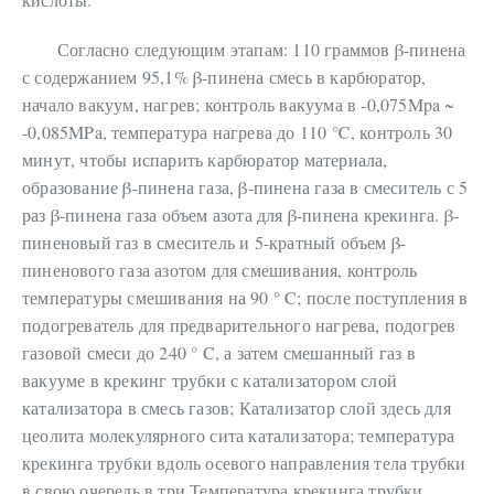
Согласно следующим этапам: 110 граммов β-пинена
с содержанием 95,1% β-пинена смесь в карбюратор,
начало вакуум, нагрев; контроль вакуума в -0,075Mpa ~
-0,085MPa, температура нагрева до 110 ℃, контроль 30
минут, чтобы испарить карбюратор материала,
образование β-пинена газа, β-пинена газа в смеситель с 5
раз β-пинена газа объем азота для β-пинена крекинга. β-
пиненовый газ в смеситель и 5-кратный объем β-
пиненового газа азотом для смешивания, контроль
температуры смешивания на 90 ° C; после поступления в
подогреватель для предварительного нагрева, подогрев
газовой смеси до 240 ° C, а затем смешанный газ в
вакууме в крекинг трубки с катализатором слой
катализатора в смесь газов; Катализатор слой здесь для
цеолита молекулярного сита катализатора; температура
крекинга трубки вдоль осевого направления тела трубки
в свою очередь в три Температура крекинга трубки