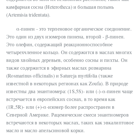
камфарная сосна (Heterotheca) и большая полынь
(Artemisia tridentata).
α-пинен - это терпеновое органическое соединение.
Это один из двух изомеров пинена, второй - β-пинен.
Это олефин, содержащий реакционноспособное
четырехчленное кольцо. Он содержится в маслах многих
видов хвойных деревьев, особенно сосны и пихты. Он
также содержится в эфирных маслах розмарина
(Rosmarinus officinalis) и Satureja myrtifolia (также
известной в некоторых регионах как Zoufa). В природе
известны два энантиомера: (1S,5S)- или (-)-α-пинен чаще
встречается в европейских соснах, в то время как
(1R,5R)- или (+)-α-изомер более распространен в
Северной Америке. Рацемические смеси энантиомеров
встречаются в некоторых маслах, таких как эвкалиптовое
масло и масло апельсиновой корки.