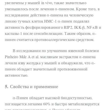
увеличены у мышей in vivo, также значительно
уменьшилось после лечения α-пиненом. Кроме того, в
исследовании действия α-пинена на человеческую
линию тучных клеток HMC-1 α-пинен подавлял
активность фосфорилированного RIP2, IKK-β, NF-κB и
каспазы-1 после сенсибилизации. Таким образом, α-
пинен считается противоаллергическим средством.
В исследовании по улучшению язвенной болезни
Pinheiro Mde A et al. масляным экстрактом α-пинена
лечили язву желудка у мышей и обнаружили, что α-
пинен обладает значительной противоязвенной
активностью.
5.
Свойства и применение
α-Пинен обладает высокой биодоступностью,
поглощается легкими 60% и быстро метаболизируется
или перераспределяется. α-Пинен обладает