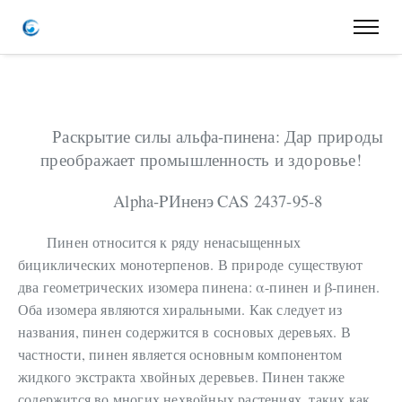
Раскрытие силы альфа-пинена: Дар природы
преображает промышленность и здоровье!
A
lpha-
P
Иненэ
CAS
2437-95-8
Пинен относится к ряду ненасыщенных
бициклических монотерпенов. В природе существуют
два геометрических изомера пинена: α-пинен и β-пинен.
Оба изомера являются хиральными. Как следует из
названия, пинен содержится в сосновых деревьях. В
частности, пинен является основным компонентом
жидкого экстракта хвойных деревьев. Пинен также
содержится во многих нехвойных растениях, таких как