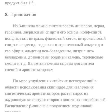
продукт был 1:3.
8.
Приложения
Из β-пинена можно синтезировать линалоол, нерол,
гераниол, лауриловый спирт и его эфиры, нопф-спирт,
нопф-ацетат, цитраль, фиалковый кетон, цитронелловый
спирт и альдегид, гидрокси-цитронелловый альдегид и
его эфиры, альдегид нео-белладонны, нитрил нео-
белладонны, драконовый родимый камень, терпеновые
смолы и т.д. Является важным сырьем для синтеза
специй и ароматизаторов.
v
По мере углубления китайских исследований в
области использования скипидара для извлечения
синтетических ароматизаторов растет спрос на
лауриновую кислоту со стороны конечных потребителей.
Расщепление β-пинена с получением лауриновой
кислоты: