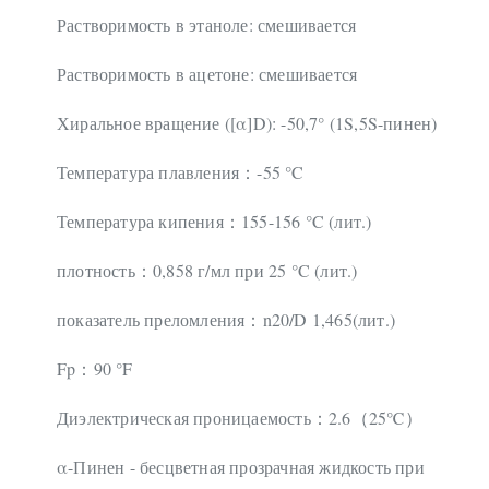
Растворимость в этаноле: смешивается
Растворимость в ацетоне: смешивается
Хиральное вращение ([α]D): -50,7° (1S,5S-пинен)
Температура плавления
-55 °C
：
Температура кипения
155-156 °C (лит.)
：
плотность
0,858 г/мл при 25 °C (лит.)
：
показатель преломления
n20/D 1,465(лит.)
：
Fp
90 °F
：
Диэлектрическая проницаемость
2.6
25℃
：
（
）
α-Пинен - бесцветная прозрачная жидкость при