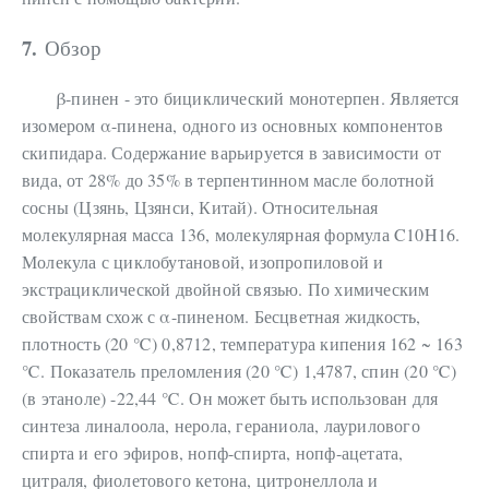
7.
Обзор
β-пинен - это бициклический монотерпен. Является
изомером α-пинена, одного из основных компонентов
скипидара. Содержание варьируется в зависимости от
вида, от 28% до 35% в терпентинном масле болотной
сосны (Цзянь, Цзянси, Китай). Относительная
молекулярная масса 136, молекулярная формула C10H16.
Молекула с циклобутановой, изопропиловой и
экстрациклической двойной связью. По химическим
свойствам схож с α-пиненом. Бесцветная жидкость,
плотность (20 ℃) 0,8712, температура кипения 162 ~ 163
℃. Показатель преломления (20 ℃) 1,4787, спин (20 ℃)
(в этаноле) -22,44 ℃. Он может быть использован для
синтеза линалоола, нерола, гераниола, лаурилового
спирта и его эфиров, нопф-спирта, нопф-ацетата,
цитраля, фиолетового кетона, цитронеллола и