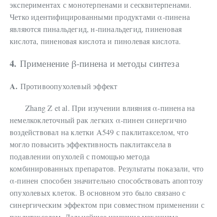
экспериментах с монотерпенами и сесквитерпенами.
Четко идентифицированными продуктами α-пинена
являются пинальдегид, н-пинальдегид, пиненовая
кислота, пиненовая кислота и пинолевая кислота.
4.
Применение β-пинена и методы синтеза
A.
Противоопухолевый эффект
Zhang Z et al. При изучении влияния α-пинена на
немелкоклеточный рак легких α-пинен синергично
воздействовал на клетки A549 с паклитакселом, что
могло повысить эффективность паклитаксела в
подавлении опухолей с помощью метода
комбинированных препаратов. Результаты показали, что
α-пинен способен значительно способствовать апоптозу
опухолевых клеток. В основном это было связано с
синергическим эффектом при совместном применении с
паклитакселом. Дальнейшее изучение механизма