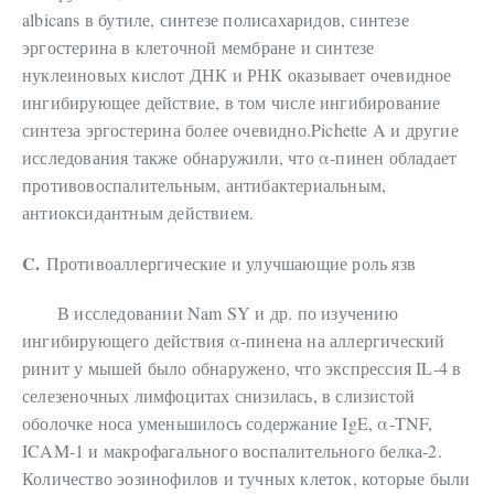
albicans в бутиле, синтезе полисахаридов, синтезе
эргостерина в клеточной мембране и синтезе
нуклеиновых кислот ДНК и РНК оказывает очевидное
ингибирующее действие, в том числе ингибирование
синтеза эргостерина более очевидно.Pichette A и другие
исследования также обнаружили, что α-пинен обладает
противовоспалительным, антибактериальным,
антиоксидантным действием.
C.
Противоаллергические и улучшающие роль язв
В исследовании Nam SY и др. по изучению
ингибирующего действия α-пинена на аллергический
ринит у мышей было обнаружено, что экспрессия IL-4 в
селезеночных лимфоцитах снизилась, в слизистой
оболочке носа уменьшилось содержание IgE, α-TNF,
ICAM-1 и макрофагального воспалительного белка-2.
Количество эозинофилов и тучных клеток, которые были