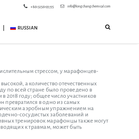
info@longchangchemical.com
+8613256193735
RUSSIAN
ислительным стрессом, у марафонцев-
высокой, а количество отечественных
ду по всей стране было проведено в
 в 2018 году; общее число участников
фон превратился в одно из самых
ссическим аэробным упражнением на
ердечно-сосудистых заболеваний и
сивных тренировок марафонцы также могут
иводящих к травмам, может быть