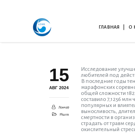
ГЛАВНАЯ
О 
15
Исследование улучше
любителей под дейс
В последние годы тен
марафонских соревнов
АВГ 2024
общей сложности 1828
составило 7,1256 млн 
популярных и влияте
Лонча9
выносливость, длите
Pharm
смертности в органи
страдать от травм се
окислительный стрес