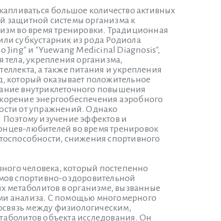
акапливаться большое количество активных
й защитной системы организма к
изм во время тренировки. Традиционная
 или субкустарник из рода Родиола
 Jing" и "Yuewang Medicinal Diagnosis",
 тела, укрепления организма,
теллекта, а также питания и укрепления
д, который оказывает положительное
вание внутриклеточного повышения
скорение энергообеспечения аэробного
ости от упражнений. Однако
 Поэтому изучение эффектов и
онцев-любителей во время тренировок
отоспособности, снижения спортивного
вного человека, который постепенно
змов спортивно-оздоровительной
х метаболитов в организме, вызванные
ми анализа. С помощью многомерного
мосвязь между физиологическим,
таболитов объекта исследования. Он