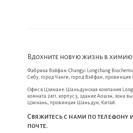
Вдохните новую жизнь в химию
Фабрика Вэйфан:
Changyi Longchang Biochemica
Сибу, город Чанги, город Вэйфан, провинция
Офис в Цзинане:
Шаньдунская компания Longcha
комната 2411, корпус 3, здание Аошэн, зона в
Цзинань, провинция Шаньдун, Китай.
Свяжитесь с нами по телефону 
почте.