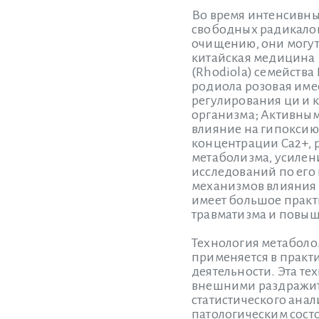
Во время интенсивны
свободных радикалов
очищению, они могут
китайская медицина Р
(Rhodiola) семейства 
родиола розовая име
регулирования ци и к
организма; Активным
влияние на гипоксию
концентрации Ca2+, 
метаболизма, усилен
исследований по его
механизмов влияния 
имеет большое практ
травматизма и повыш
Технология метаболо
применяется в практ
деятельности. Эта т
внешними раздражит
статистического ана
патологическим сост