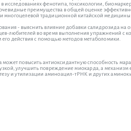
 в исследованиях фенотипа, токсикологии, биомаркер
 очевидные преимущества в общей оценке эффективн
и многоцелевой традиционной китайской медицины
ования - выяснить влияние добавки салидрозида на 
ев-любителей во время выполнения упражнений с кол
его действия с помощью методов метаболомики.
а может повысить антиоксидантную способность мар
узкой, улучшить повреждение миокарда, а механизм 
нтезу и утилизации аминоацил-тРНК и других аминоки