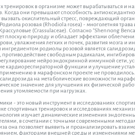
х тренировок в организме может вырабатываться и н
. Когда они превышают способность антиоксидантно
 вызвать окислительный стресс, повреждающий орган
одиола розовая (Rhodiola rosea) - многолетняя трава
Крассуловые (Crassulaceae). Согласно "Shennong Bencao
ет плоскую природу и обладает эффектами облегчения
рови, увлажнения легких и почек, развития мозга и ин
 ингредиентом родиолы розовой является салидрози
, противодействие свободным радикалам, ингибиро
регулирование нейроэндокринной иммунной сети, у
ие кардиореспираторной функции и улучшение устал
 применению в марафонском проекте не проводилось.
салидрозида на метаболические возможности мараф
ическое значение для улучшения их физической раб
ения утомляемости при нагрузках.
мики - это новый инструмент в исследованиях спорти
ике спортивных тренировок и исследованиях механи
ехнология изучает динамические изменения эндогенны
елями, в сочетании с точными современными метода
лиза она позволяет выявить и проанализировать взаи
оянием, факторами внешней среды и изменениями ме