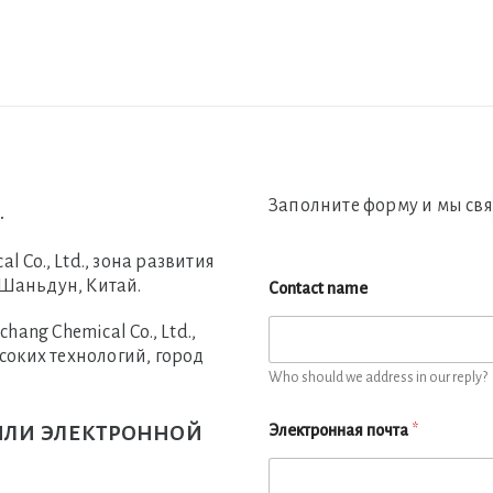
Заполните форму и мы свя
.
l Co., Ltd., зона развития
 Шаньдун, Китай.
Contact name
ng Chemical Co., Ltd.,
ысоких технологий, город
Who should we address in our reply?
или электронной
Электронная почта
*