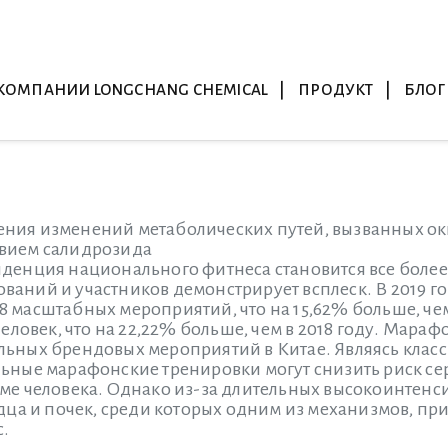
КОМПАНИИ LONGCHANG CHEMICAL
ПРОДУКТ
БЛОГ
ния изменений метаболических путей, вызванных ок
твием салидрозида
денция национального фитнеса становится все более 
аний и участников демонстрирует всплеск. В 2019 го
 масштабных мероприятий, что на 15,62% больше, чем
человек, что на 22,22% больше, чем в 2018 году. Мара
льных брендовых мероприятий в Китае. Являясь кла
льные марафонские тренировки могут снизить риск с
зме человека. Однако из-за длительных высокоинтен
рдца и почек, среди которых одним из механизмов, пр
с.