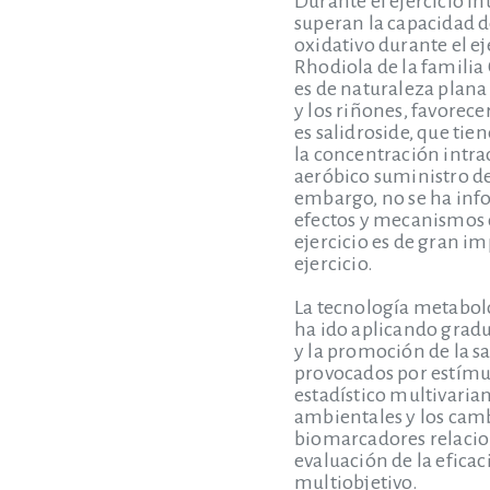
Durante el ejercicio i
superan la capacidad d
oxidativo durante el e
Rhodiola de la familia
es de naturaleza plana 
y los riñones, favorece
es salidroside, que tien
la concentración intra
aeróbico suministro de 
embargo, no se ha info
efectos y mecanismos d
ejercicio es de gran im
ejercicio.
La tecnología metabol
ha ido aplicando gradu
y la promoción de la s
provocados por estímul
estadístico multivariant
ambientales y los camb
biomarcadores relacion
evaluación de la efica
multiobjetivo.