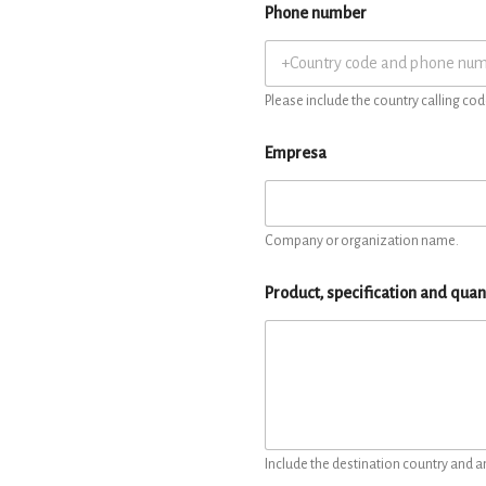
Phone number
Please include the country calling cod
Empresa
Company or organization name.
Product, specification and quan
Include the destination country and a