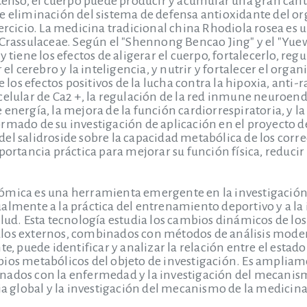
ntenso, el cuerpo puede producir y acumular una gran cant
e eliminación del sistema de defensa antioxidante del o
jercicio. La medicina tradicional china Rhodiola rosea es
 Crassulaceae. Según el "Shennong Bencao Jing" y el "Yue
y tiene los efectos de aligerar el cuerpo, fortalecerlo, re
r el cerebro y la inteligencia, y nutrir y fortalecer el org
e los efectos positivos de la lucha contra la hipoxia, anti-
celular de Ca2 +, la regulación de la red inmune neuroen
energía, la mejora de la función cardiorrespiratoria, y la 
rmado de su investigación de aplicación en el proyecto de 
el salidroside sobre la capacidad metabólica de los corr
portancia práctica para mejorar su función física, reducir 
ómica es una herramienta emergente en la investigación 
almente a la práctica del entrenamiento deportivo y a la
alud. Esta tecnología estudia los cambios dinámicos de 
os externos, combinados con métodos de análisis moderno
e, puede identificar y analizar la relación entre el estado 
ios metabólicos del objeto de investigación. Es ampliame
ados con la enfermedad y la investigación del mecanismo
cia global y la investigación del mecanismo de la medici