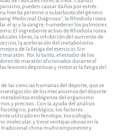
idad de radicales libres activos. Cuando
rganismo, pueden causar daños por estrés
 una hierba perenne o subarbusto del género
wang Medicinal Diagnosis", la Rhodiola rosea
gular el qi y la sangre, humedecer los pulmones
anismo; El ingrediente activo de Rhodiola rosea
radicales libres, la inhibición del aumento de
docrino, la aceleración del metabolismo
mejora de la fatiga del ejercicio. Sin
maratón. Por lo tanto, el estudio de los
edores de maratón aficionados durante el
las lesiones deportivas y mejorar la fatiga del
de las ciencias humanas del deporte, que se
 investigación de los mecanismos del deporte
los metabolitos endógenos del organismo
s y precisos. Con la ayuda del análisis
fisiológico, patológico, los factores
nte utilizado en fenotipo, toxicología,
 molecular, y tiene ventajas obvias en la
na tradicional china multicomponente y