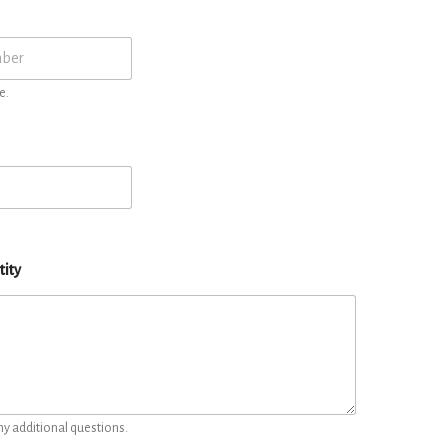
e.
tity
ny additional questions.