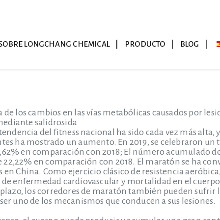
SOBRE LONGCHANG CHEMICAL
PRODUCTO
BLOG
a de los cambios en las vías metabólicas causados por lesi
ediante salidrosida
a tendencia del fitness nacional ha sido cada vez más alta
ntes ha mostrado un aumento. En 2019, se celebraron un to
5,62% en comparación con 2018; El número acumulado de p
 22,22% en comparación con 2018. El maratón se ha conv
s en China. Como ejercicio clásico de resistencia aeróbic
o de enfermedad cardiovascular y mortalidad en el cuerp
 plazo, los corredores de maratón también pueden sufrir le
 ser uno de los mecanismos que conducen a sus lesiones.