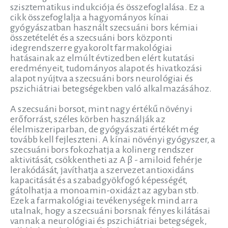
szisztematikus indukciója és összefoglalása. Ez a
cikk összefoglalja a hagyományos kínai
gyógyászatban használt szecsuáni bors kémiai
összetételét és a szecsuáni bors központi
idegrendszerre gyakorolt farmakológiai
hatásainak az elmúlt évtizedben elért kutatási
eredményeit, tudományos alapot és hivatkozási
alapot nyújtva a szecsuáni bors neurológiai és
pszichiátriai betegségekben való alkalmazásához.
A szecsuáni borsot, mint nagy értékű növényi
erőforrást, széles körben használják az
élelmiszeriparban, de gyógyászati értékét még
tovább kell fejleszteni. A kínai növényi gyógyszer, a
szecsuáni bors fokozhatja a kolinerg rendszer
aktivitását, csökkentheti az A β - amiloid fehérje
lerakódását, javíthatja a szervezet antioxidáns
kapacitását és a szabadgyökfogó képességét,
gátolhatja a monoamin-oxidázt az agyban stb.
Ezek a farmakológiai tevékenységek mind arra
utalnak, hogy a szecsuáni borsnak fényes kilátásai
vannak a neurológiai és pszichiátriai betegségek,