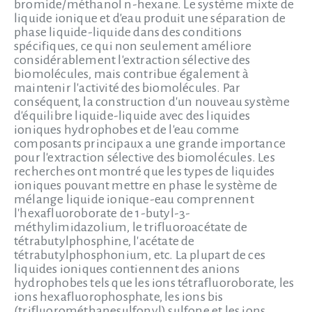
bromide/méthanol n-hexane. Le système mixte de
liquide ionique et d'eau produit une séparation de
phase liquide-liquide dans des conditions
spécifiques, ce qui non seulement améliore
considérablement l'extraction sélective des
biomolécules, mais contribue également à
maintenir l'activité des biomolécules. Par
conséquent, la construction d'un nouveau système
d'équilibre liquide-liquide avec des liquides
ioniques hydrophobes et de l'eau comme
composants principaux a une grande importance
pour l'extraction sélective des biomolécules. Les
recherches ont montré que les types de liquides
ioniques pouvant mettre en phase le système de
mélange liquide ionique-eau comprennent
l'hexafluoroborate de 1-butyl-3-
méthylimidazolium, le trifluoroacétate de
tétrabutylphosphine, l'acétate de
tétrabutylphosphonium, etc. La plupart de ces
liquides ioniques contiennent des anions
hydrophobes tels que les ions tétrafluoroborate, les
ions hexafluorophosphate, les ions bis
(trifluorométhanesulfonyl) sulfone et les ions