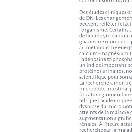
combinaison du syndrom
Des études cliniques o
de DN. Les changemen
peuvent refléter l'éta
l'organisme. Certains c
de liquide yin dans un
guanosine monophospha
au métabolisme énergé
calcium-magnésium (C
l'adénosine triphospha
un indice important pou
protéines urinaires, n
scientifique pour son 
La recherche a montré 
microbiote intestinal p
filtration glomérulair
tels que l'acide urique
dysbiose du microbiote
atteints de la maladie
augmentation significa
rénales. À l'heure act
recherche sur la malad