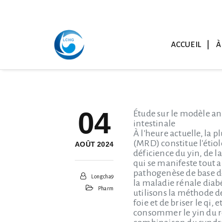
ACCUEIL
À
04
Étude sur le modèle an
intestinale
À l'heure actuelle, la 
(MRD) constitue l'étio
AOÛT 2024
déficience du yin, de la
qui se manifeste tout 
pathogenèse de base de
Longcha9
la maladie rénale diabé
Pharm
utilisons la méthode de
foie et de briser le qi, 
consommer le yin du rei