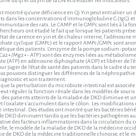
e du qi et du yin de la DN et d'étudier les indicateurs.
nt montré qu'une déficience en Qi Yin peut entraîner un d
ts dans les concentrations d'immunoglobuline G (IgG) 
t immunitaire des rats. Le CAMP et le GMPc sont liés à la
hercheurs ont étudié le fait que lorsque les patients pré
 état de carence en yin et de chaleur interne, l'adénosin
te cyclique (GMPc) et le rapport AMPc/GMPc sont anorm
tique des patients. L'enzyme de la pompe sodium-potas
a2+/Mg2+- ATP) sont des enzymes liées au métabolisme
te (ATP) en adénosine diphosphate (ADP) et libérer de l'é
r juger de l'état de santé des patients dans le cadre du t
ous pouvons distinguer les différences de la néphropathie
diagnostic et son traitement.
que la perturbation du microbiote intestinal est associée 
eut réguler la fonction rénale dans les modèles de souris
e des patients atteints de la maladie de DKD diminue et 
 et l'oxalate s'accumulent dans le côlon. Les modification
 intestinal. Des études ont montré que les bactéries bénéf
 de DKD diminuent tandis que les bactéries pathogènes a
tive des facteurs inflammatoires dans la circulation du c
uelle, le modèle de la maladie de DKD de la médecine occid
ie de DKD de la médecine traditionnelle chinoise, et le m