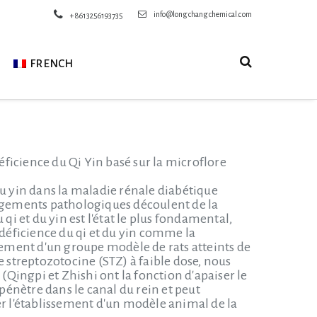
info@longchangchemical.com
+8613256193735
FRENCH
ficience du Qi Yin basé sur la microflore
 du yin dans la maladie rénale diabétique
angements pathologiques découlent de la
u qi et du yin est l'état le plus fondamental,
 déficience du qi et du yin comme la
ssement d'un groupe modèle de rats atteints de
e streptozotocine (STZ) à faible dose, nous
(Qingpi et Zhishi ont la fonction d'apaiser le
uzi pénètre dans le canal du rein et peut
orer l'établissement d'un modèle animal de la