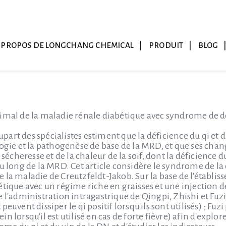
 PROPOS DE LONGCHANG CHEMICAL
PRODUIT
BLOG
imal de la maladie rénale diabétique avec syndrome de dé
plupart des spécialistes estiment que la déficience du qi et
logie et la pathogenèse de base de la MRD, et que ses ch
 sécheresse et de la chaleur de la soif, dont la déficience d
au long de la MRD. Cet article considère le syndrome de la
 la maladie de Creutzfeldt-Jakob. Sur la base de l'établi
tique avec un régime riche en graisses et une injection d
 l'administration intragastrique de Qingpi, Zhishi et Fuzi 
et peuvent dissiper le qi positif lorsqu'ils sont utilisés) ; F
n lorsqu'il est utilisé en cas de forte fièvre) afin d'expl