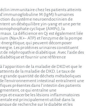
éclin immunitaire chez les patients atteints
et d'immunoglobuline M (IgM) humaines
 fonction du système neuroendocrinien de
sentent un déséquilibre yin-yang et une perte
e monophosphate cyclique (AMPc), la
aux. La déficience en Qi est également liée
sium (Na+/K+- ATP) et l'enzyme de la pompe
 énergétique, qui peuvent décomposer
nergie. Les protéines urinaires constituent
est de néphropathie diabétique. Avec l'aide des
 diabétique et fournir une référence
à l'apparition de la maladie de DKD et que le
 atteints de la maladie de DKD. Le taux de
une grande quantité de déchets métaboliques
s de l'environnement intestinal entraînent une
iques présentes dans l'intestin des patients
ugmentent, ce qui entraîne une
orps et exacerbe les lésions inflammatoires
entale est principalement utilisé dans la
anque de recherche sur le diabète et les