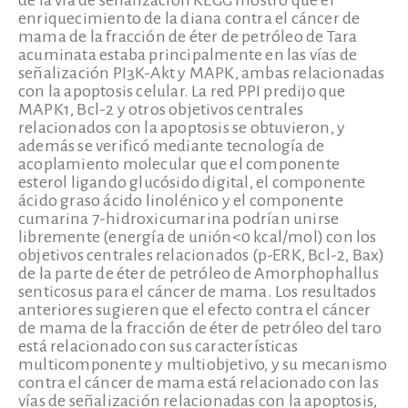
de la vía de señalización KEGG mostró que el
enriquecimiento de la diana contra el cáncer de
mama de la fracción de éter de petróleo de Tara
acuminata estaba principalmente en las vías de
señalización PI3K-Akt y MAPK, ambas relacionadas
con la apoptosis celular. La red PPI predijo que
MAPK1, Bcl-2 y otros objetivos centrales
relacionados con la apoptosis se obtuvieron, y
además se verificó mediante tecnología de
acoplamiento molecular que el componente
esterol ligando glucósido digital, el componente
ácido graso ácido linolénico y el componente
cumarina 7-hidroxicumarina podrían unirse
libremente (energía de unión<0 kcal/mol) con los
objetivos centrales relacionados (p-ERK, Bcl-2, Bax)
de la parte de éter de petróleo de Amorphophallus
senticosus para el cáncer de mama. Los resultados
anteriores sugieren que el efecto contra el cáncer
de mama de la fracción de éter de petróleo del taro
está relacionado con sus características
multicomponente y multiobjetivo, y su mecanismo
contra el cáncer de mama está relacionado con las
vías de señalización relacionadas con la apoptosis,