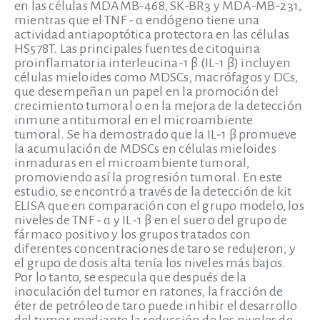
en las células MDAMB-468, SK-BR3 y MDA-MB-231,
mientras que el TNF - α endógeno tiene una
actividad antiapoptótica protectora en las células
HS578T. Las principales fuentes de citoquina
proinflamatoria interleucina-1 β (IL-1 β) incluyen
células mieloides como MDSCs, macrófagos y DCs,
que desempeñan un papel en la promoción del
crecimiento tumoral o en la mejora de la detección
inmune antitumoral en el microambiente
tumoral. Se ha demostrado que la IL-1 β promueve
la acumulación de MDSCs en células mieloides
inmaduras en el microambiente tumoral,
promoviendo así la progresión tumoral. En este
estudio, se encontró a través de la detección de kit
ELISA que en comparación con el grupo modelo, los
niveles de TNF - α y IL-1 β en el suero del grupo de
fármaco positivo y los grupos tratados con
diferentes concentraciones de taro se redujeron, y
el grupo de dosis alta tenía los niveles más bajos.
Por lo tanto, se especula que después de la
inoculación del tumor en ratones, la fracción de
éter de petróleo de taro puede inhibir el desarrollo