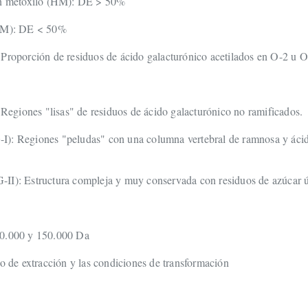
 en metoxilo (HM): DE > 50%
(LM): DE < 50%
 Proporción de residuos de ácido galacturónico acetilados en O-2 u O
giones "lisas" de residuos de ácido galacturónico no ramificados.
): Regiones "peludas" con una columna vertebral de ramnosa y ácido 
II): Estructura compleja y muy conservada con residuos de azúcar 
50.000 y 150.000 Da
do de extracción y las condiciones de transformación