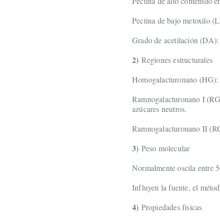
Pectina de alto contenido
Pectina de bajo metoxilo 
Grado de acetilación (DA):
2)
Regiones estructurales
Homogalacturonano (HG): Re
Ramnogalacturonano I (RG-I
azúcares neutros.
Ramnogalacturonano II (RG-
3)
Peso molecular
Normalmente oscila entre 
Influyen la fuente, el méto
4)
Propiedades físicas