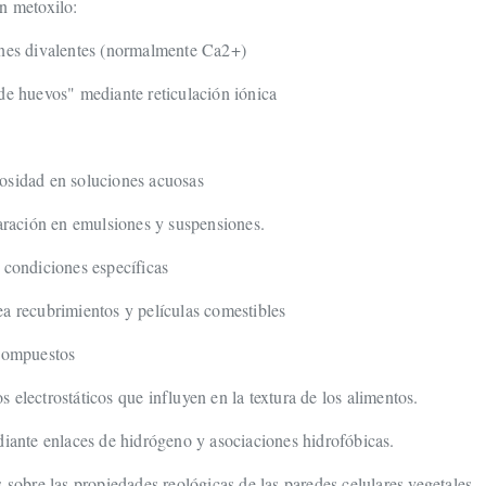
n metoxilo:
ones divalentes (normalmente Ca2+)
de huevos" mediante reticulación iónica
osidad en soluciones acuosas
paración en emulsiones y suspensiones.
 condiciones específicas
a recubrimientos y películas comestibles
 compuestos
 electrostáticos que influyen en la textura de los alimentos.
diante enlaces de hidrógeno y asociaciones hidrofóbicas.
s sobre las propiedades reológicas de las paredes celulares vegetales