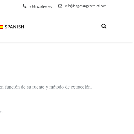
info@longchangchemical.com
+8613256193735
SPANISH
en función de su fuente y método de extracción.
s.