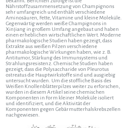
bekannt. Berichten zufolge ist die
Nährstoffzusammensetzung von Champignons
sehr umfangreich und enthält verschiedene
Aminosäuren, Fette, Vitamine und kleine Moleküle.
Gegenwärtig werden weiße Champignons in
Xinjiang in großem Umfang angebaut und haben
einen erheblichen wirtschaftlichen Wert. Moderne
pharmakologische Studien haben gezeigt, dass
Extrakte aus weißen Pilzen verschiedene
pharmakologische Wirkungen haben, wie z. B.
Antitumor, Stärkung des Immunsystems und
Strahlungsresistenz. Chemische Studien haben
gezeigt, dass die Polysaccharide von Pleurotus
ostreatus die Hauptwirkstoffe sind und ausgiebig
untersucht wurden. Um die stoffliche Basis des
Weißen Knollenblätterpilzes weiter zu erforschen,
wurden in diesem Artikel seine chemischen
Komponenten in Form kleiner Moleküle isoliert
und identifiziert, und die Aktivität der
Komponenten gegen Gebärmutterhalskrebszellen
nachgewiesen.