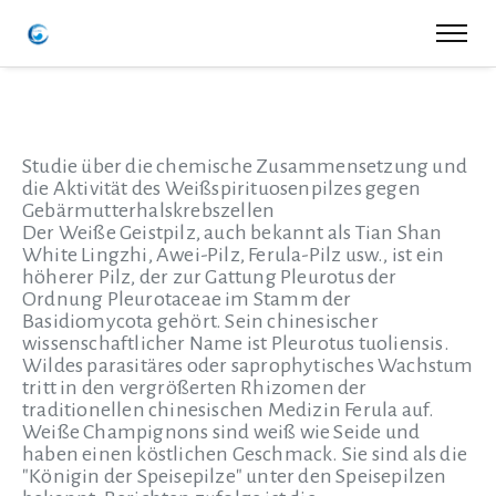
Studie über die chemische Zusammensetzung und
die Aktivität des Weißspirituosenpilzes gegen
Gebärmutterhalskrebszellen
Der Weiße Geistpilz, auch bekannt als Tian Shan
White Lingzhi, Awei-Pilz, Ferula-Pilz usw., ist ein
höherer Pilz, der zur Gattung Pleurotus der
Ordnung Pleurotaceae im Stamm der
Basidiomycota gehört. Sein chinesischer
wissenschaftlicher Name ist Pleurotus tuoliensis.
Wildes parasitäres oder saprophytisches Wachstum
tritt in den vergrößerten Rhizomen der
traditionellen chinesischen Medizin Ferula auf.
Weiße Champignons sind weiß wie Seide und
haben einen köstlichen Geschmack. Sie sind als die
"Königin der Speisepilze" unter den Speisepilzen