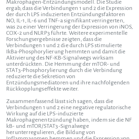
Makrophagen-Entzündungsmodell. Die Studie
ergab, dass die Verbindungen 1 und 2 die Expression
der durch LPS induzierten Entzündungsfaktoren
NO, IL-1, IL-6 und TNF-a signifikant verringerten,
was zu einer Verringerung der Expression von iNOS,
COX-2 und NLRP3 führte. Weitere experimentelle
Forschungsergebnisse zeigten, dass die
Verbindungen 1 und 2 die durch LPS stimulierte
IkBa-Phosphorylierung hemmten und damit die
Aktivierung des NF-KB-Signalwegs wirksam
unterdrückten. Die Hemmung der mTOR- und
STAT3-Phosphorylierung durch die Verbindung
reduzierte die Sekretion von
Entzündungsmediatoren und ihre nachfolgenden
Rückkopplungseffekte weiter.
Zusammenfassend lässt sich sagen, dass die
Verbindungen 1 und 2 eine negative regulatorische
Wirkung auf die LPS-induzierte
Makrophagenentzündung haben, indem sie die NF
kB- und mTOR/STAT3-Signalwege
herunterregulieren, die Bildung von
Inflammasomen hemmen und die Expression von