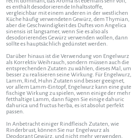
recht dominant, das Aroma ist ebenfalls sehr voll,
es enthält desodorierende Inhaltsstoffe,
vergleichbar mit einem anderen in der westlichen
Küche häufig verwendeten Gewürz, dem Thymian,
aber die Geschwindigkeit des Duftes von Angelica
sinensis ist langsamer, wenn Sie es also als
desodorierendes Gewürz verwenden wollen, dann
sollte es hauptsächlich gedünstet werden.
Darüber hinaus ist die Verwendung von Engelwurz
als Korrektiv Weihrauch, sondern müssen auch die
entsprechenden Zutaten zu wählen, dieses Mal, um
besser zu realisieren seine Wirkung. Für Engelwurz,
Lamm, Rind, Huhn Zutaten sind besser geeignet,
vor allem Lamm-Eintopf, Engelwurz kann eine gute
fischige Wirkung zu spielen, wenn einige der mehr
fetthaltige Lamm, dann fügen Sie einige dahuric
dahurica und fructus herba, es ist absolut perfekt
passen.
In Anbetracht einiger Rindfleisch Zutaten, wie
Rinderbrust, können Sie nur Engelwurz als
Deodorant Gewürz, und nicht mehr verwenden,