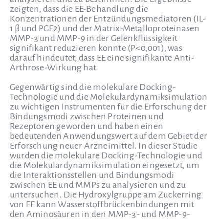
zeigten, dass die EE-Behandlung die
Konzentrationen der Entzündungsmediatoren (IL-
1 β und PGE2) und der Matrix-Metalloproteinasen
MMP-3 und MMP-9 in der Gelenkflüssigkeit
signifikant reduzieren konnte (P<0,001), was
darauf hindeutet, dass EE eine signifikante Anti-
Arthrose-Wirkung hat.
Gegenwärtig sind die molekulare Docking-
Technologie und die Molekulardynamiksimulation
zu wichtigen Instrumenten für die Erforschung der
Bindungsmodi zwischen Proteinen und
Rezeptoren geworden und haben einen
bedeutenden Anwendungswert auf dem Gebiet der
Erforschung neuer Arzneimittel. In dieser Studie
wurden die molekulare Docking-Technologie und
die Molekulardynamiksimulation eingesetzt, um
die Interaktionsstellen und Bindungsmodi
zwischen EE und MMPs zu analysieren und zu
untersuchen. Die Hydroxylgruppe am Zuckerring
von EE kann Wasserstoffbrückenbindungen mit
den Aminosäuren in den MMP-3- und MMP-9-