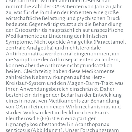
Osteoarthritis. Mit der alternden Gesellschaft
nimmt die Zahl der OA-Patienten von Jahr zu Jahr
zu, was für die Familien der Patienten eine große
wirtschaftliche Belastung und psychischen Druck
bedeutet. Gegenwärtig stützt sich die Behandlung
der Osteoarthritis hauptsächlich auf unspezifische
Medikamente zur Linderung der klinischen
Symptome. Nicht opioide Analgetika (Paracetamol,
zentrale Analgetika) und nichtsteroidale
Antirheumatika werden oral eingenommen, um
die Symptome der Arthrosepatienten zu lindern,
können aber die Arthrose nicht grundsätzlich
heilen. Gleichzeitig haben diese Medikamente
zahlreiche Nebenwirkungen auf das Herz-
Kreislauf-System und den Magen-Darm-Trakt, was
ihren Anwendungsbereich einschränkt. Daher
besteht ein dringender Bedarf an der Entwicklung
eines innovativen Medikaments zur Behandlung
von OA mit einem neuen Wirkmechanismus und
starker Wirksamkeit in der klinischen Praxis.
Eleutherosid E (EE) ist ein einzigartiger
Lignanglykosidbestandteil in Acanthopanax
senticosus (Abbildung 1). Unser Forschungsteam