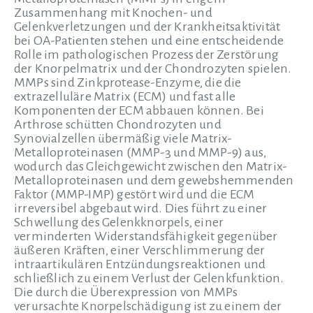
Zusammenhang mit Knochen- und
Gelenkverletzungen und der Krankheitsaktivität
bei OA-Patienten stehen und eine entscheidende
Rolle im pathologischen Prozess der Zerstörung
der Knorpelmatrix und der Chondrozyten spielen.
MMPs sind Zinkprotease-Enzyme, die die
extrazelluläre Matrix (ECM) und fast alle
Komponenten der ECM abbauen können. Bei
Arthrose schütten Chondrozyten und
Synovialzellen übermäßig viele Matrix-
Metalloproteinasen (MMP-3 und MMP-9) aus,
wodurch das Gleichgewicht zwischen den Matrix-
Metalloproteinasen und dem gewebshemmenden
Faktor (MMP-IMP) gestört wird und die ECM
irreversibel abgebaut wird. Dies führt zu einer
Schwellung des Gelenkknorpels, einer
verminderten Widerstandsfähigkeit gegenüber
äußeren Kräften, einer Verschlimmerung der
intraartikulären Entzündungsreaktionen und
schließlich zu einem Verlust der Gelenkfunktion.
Die durch die Überexpression von MMPs
verursachte Knorpelschädigung ist zu einem der