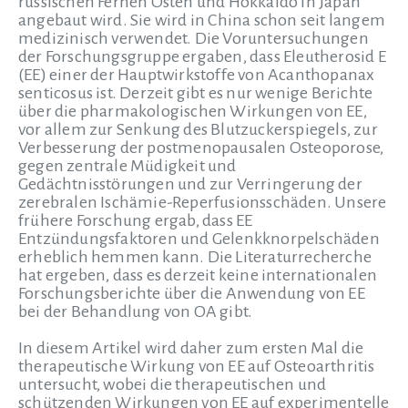
russischen Fernen Osten und Hokkaido in Japan
angebaut wird. Sie wird in China schon seit langem
medizinisch verwendet. Die Voruntersuchungen
der Forschungsgruppe ergaben, dass Eleutherosid E
(EE) einer der Hauptwirkstoffe von Acanthopanax
senticosus ist. Derzeit gibt es nur wenige Berichte
über die pharmakologischen Wirkungen von EE,
vor allem zur Senkung des Blutzuckerspiegels, zur
Verbesserung der postmenopausalen Osteoporose,
gegen zentrale Müdigkeit und
Gedächtnisstörungen und zur Verringerung der
zerebralen Ischämie-Reperfusionsschäden. Unsere
frühere Forschung ergab, dass EE
Entzündungsfaktoren und Gelenkknorpelschäden
erheblich hemmen kann. Die Literaturrecherche
hat ergeben, dass es derzeit keine internationalen
Forschungsberichte über die Anwendung von EE
bei der Behandlung von OA gibt.
In diesem Artikel wird daher zum ersten Mal die
therapeutische Wirkung von EE auf Osteoarthritis
untersucht, wobei die therapeutischen und
schützenden Wirkungen von EE auf experimentelle