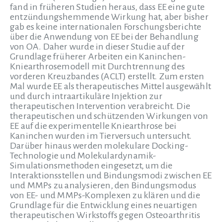
fand in früheren Studien heraus, dass EE eine gute
entzündungshemmende Wirkung hat, aber bisher
gab es keine internationalen Forschungsberichte
über die Anwendung von EE bei der Behandlung
von OA. Daher wurde in dieser Studie auf der
Grundlage früherer Arbeiten ein Kaninchen-
Kniearthrosemodell mit Durchtrennung des
vorderen Kreuzbandes (ACLT) erstellt. Zum ersten
Mal wurde EE als therapeutisches Mittel ausgewählt
und durch intraartikuläre Injektion zur
therapeutischen Intervention verabreicht. Die
therapeutischen und schützenden Wirkungen von
EE auf die experimentelle Kniearthrose bei
Kaninchen wurden im Tierversuch untersucht.
Darüber hinaus werden molekulare Docking-
Technologie und Molekulardynamik-
Simulationsmethoden eingesetzt, um die
Interaktionsstellen und Bindungsmodi zwischen EE
und MMPs zu analysieren, den Bindungsmodus
von EE- und MMPs-Komplexen zu klären und die
Grundlage für die Entwicklung eines neuartigen
therapeutischen Wirkstoffs gegen Osteoarthritis