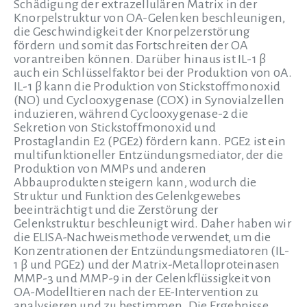
Schädigung der extrazellulären Matrix in der
Knorpelstruktur von OA-Gelenken beschleunigen,
die Geschwindigkeit der Knorpelzerstörung
fördern und somit das Fortschreiten der OA
vorantreiben können. Darüber hinaus ist IL-1 β
auch ein Schlüsselfaktor bei der Produktion von 0A.
IL-1 β kann die Produktion von Stickstoffmonoxid
(NO) und Cyclooxygenase (COX) in Synovialzellen
induzieren, während Cyclooxygenase-2 die
Sekretion von Stickstoffmonoxid und
Prostaglandin E2 (PGE2) fördern kann. PGE2 ist ein
multifunktioneller Entzündungsmediator, der die
Produktion von MMPs und anderen
Abbauprodukten steigern kann, wodurch die
Struktur und Funktion des Gelenkgewebes
beeinträchtigt und die Zerstörung der
Gelenkstruktur beschleunigt wird. Daher haben wir
die ELISA-Nachweismethode verwendet, um die
Konzentrationen der Entzündungsmediatoren (IL-
1 β und PGE2) und der Matrix-Metalloproteinasen
MMP-3 und MMP-9 in der Gelenkflüssigkeit von
OA-Modelltieren nach der EE-Intervention zu
analysieren und zu bestimmen. Die Ergebnisse