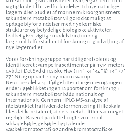
vifte af biologiske aktiviteter, hvilket gør dem til en
vigtig kilde til hovedforbindelser til nye naturlige
lægemidler. Studiet af marine mikroorganismers
sekundære metabolitter vil gøre det muligt at
opdage blyforbindelser med nye kemiske
strukturer og betydelige biologiske aktiviteter,
hvilket giver vigtige modelstrukturer og
lægemiddelforstadier til forskning i og udvikling af
nye lægemidler.
Vores forskningsgruppe har tidligere isoleret og
identificeret svampe fra sedimenter på 4314 meters
dybde i Det Sydkinesiske Hav (114 ° 34 ′ 32 ″ Ø, 13 ° 57 ′
27 ″ N) og opnået en ny marin svamp
Neoroussolella sp. Ifølge litteraturgennemgangen
er der i øjeblikket ingen rapporter om forskning i
sekundære metabolitter både nationalt og
internationalt. Gennem HPLC-MS-analyse af
råekstraktet fra flydende fermentering i lille skala
blev det konstateret, at dets metabolitter var meget
rigelige. Baseret på dette brugte vi normal
silikagelsøjle, gelsøjle, højtydende
væskekromatografi og andre kromatografiske