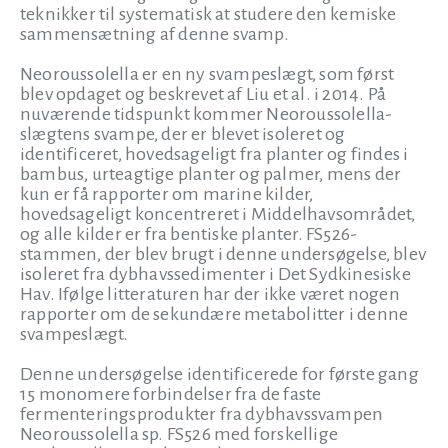
teknikker til systematisk at studere den kemiske
sammensætning af denne svamp.
Neoroussolella er en ny svampeslægt, som først
blev opdaget og beskrevet af Liu et al. i 2014. På
nuværende tidspunkt kommer Neoroussolella-
slægtens svampe, der er blevet isoleret og
identificeret, hovedsageligt fra planter og findes i
bambus, urteagtige planter og palmer, mens der
kun er få rapporter om marine kilder,
hovedsageligt koncentreret i Middelhavsområdet,
og alle kilder er fra bentiske planter. FS526-
stammen, der blev brugt i denne undersøgelse, blev
isoleret fra dybhavssedimenter i Det Sydkinesiske
Hav. Ifølge litteraturen har der ikke været nogen
rapporter om de sekundære metabolitter i denne
svampeslægt.
Denne undersøgelse identificerede for første gang
15 monomere forbindelser fra de faste
fermenteringsprodukter fra dybhavssvampen
Neoroussolella sp. FS526 med forskellige