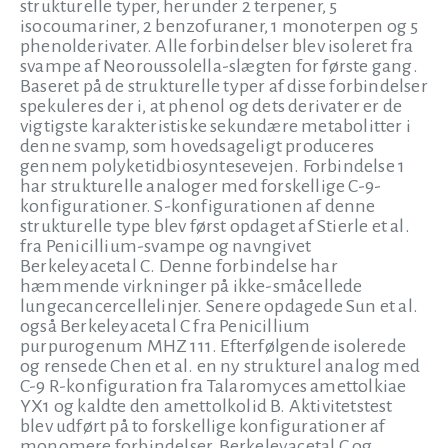
strukturelle typer, herunder 2 terpener, 5
isocoumariner, 2 benzofuraner, 1 monoterpen og 5
phenolderivater. Alle forbindelser blev isoleret fra
svampe af Neoroussolella-slægten for første gang.
Baseret på de strukturelle typer af disse forbindelser
spekuleres der i, at phenol og dets derivater er de
vigtigste karakteristiske sekundære metabolitter i
denne svamp, som hovedsageligt produceres
gennem polyketidbiosyntesevejen. Forbindelse 1
har strukturelle analoger med forskellige C-9-
konfigurationer. S-konfigurationen af denne
strukturelle type blev først opdaget af Stierle et al.
fra Penicillium-svampe og navngivet
Berkeleyacetal C. Denne forbindelse har
hæmmende virkninger på ikke-småcellede
lungecancercellelinjer. Senere opdagede Sun et al.
også Berkeleyacetal C fra Penicillium
purpurogenum MHZ 111. Efterfølgende isolerede
og rensede Chen et al. en ny strukturel analog med
C-9 R-konfiguration fra Talaromyces amettolkiae
YX1 og kaldte den amettolkolid B. Aktivitetstest
blev udført på to forskellige konfigurationer af
monomere forbindelser, Berkeleyacetal C og