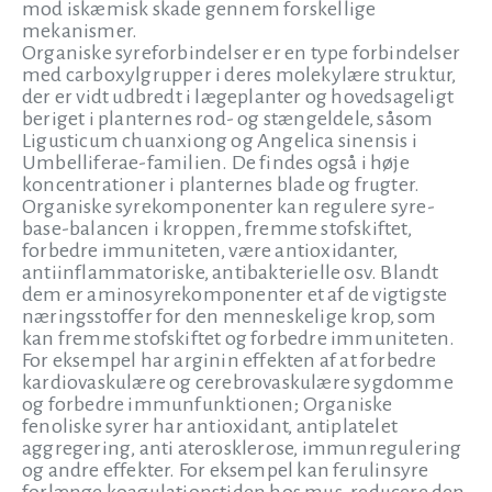
mod iskæmisk skade gennem forskellige
mekanismer.
Organiske syreforbindelser er en type forbindelser
med carboxylgrupper i deres molekylære struktur,
der er vidt udbredt i lægeplanter og hovedsageligt
beriget i planternes rod- og stængeldele, såsom
Ligusticum chuanxiong og Angelica sinensis i
Umbelliferae-familien. De findes også i høje
koncentrationer i planternes blade og frugter.
Organiske syrekomponenter kan regulere syre-
base-balancen i kroppen, fremme stofskiftet,
forbedre immuniteten, være antioxidanter,
antiinflammatoriske, antibakterielle osv. Blandt
dem er aminosyrekomponenter et af de vigtigste
næringsstoffer for den menneskelige krop, som
kan fremme stofskiftet og forbedre immuniteten.
For eksempel har arginin effekten af at forbedre
kardiovaskulære og cerebrovaskulære sygdomme
og forbedre immunfunktionen; Organiske
fenoliske syrer har antioxidant, antiplatelet
aggregering, anti aterosklerose, immunregulering
og andre effekter. For eksempel kan ferulinsyre