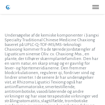
Undersøgelse af de kemiske komponenter i Jiangxi
Specialty Traditional Chinese Medicine Chaxiong
baseret på UPLC-Q-TOF-MS/MS-teknologi
Chaxiong kommer fra de tørrede jordstængler af
Ligusticum sinense Oliv. cv. Chaxiong Mss., en
plante, der tilhører skærmplantefamilien. Den har
en varm natur, en skarp smag og er gavnlig for
lever- og hjertemeridianerne. Den fremmer
blodcirkulationen, regulerer qi, fordriver vind og
lindrer smerter. I de senere år har undersøgelser
vist, at Rhizoma Ligustici Texiong også har
antiinflammatoriske, smertestillende,
antitrombotiske, vasodilaterende og andre
virkninger og har visse terapeutiske virkninger ved
strålingsstomatitis, slagtilfælde, trombotiske