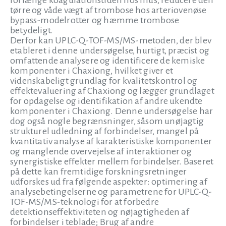
forlænge koagulationstiden hos mus, reducere den
tørre og våde vægt af trombose hos arteriovenøse
bypass-modelrotter og hæmme trombose
betydeligt.
Derfor kan UPLC-Q-TOF-MS/MS-metoden, der blev
etableret i denne undersøgelse, hurtigt, præcist og
omfattende analysere og identificere de kemiske
komponenter i Chaxiong, hvilket giver et
videnskabeligt grundlag for kvalitetskontrol og
effektevaluering af Chaxiong og lægger grundlaget
for opdagelse og identifikation af andre ukendte
komponenter i Chaxiong. Denne undersøgelse har
dog også nogle begrænsninger, såsom unøjagtig
strukturel udledning af forbindelser, mangel på
kvantitativ analyse af karakteristiske komponenter
og manglende overvejelse af interaktioner og
synergistiske effekter mellem forbindelser. Baseret
på dette kan fremtidige forskningsretninger
udforskes ud fra følgende aspekter: optimering af
analysebetingelserne og parametrene for UPLC-Q-
TOF-MS/MS-teknologi for at forbedre
detektionseffektiviteten og nøjagtigheden af
forbindelser i teblade; Brug af andre