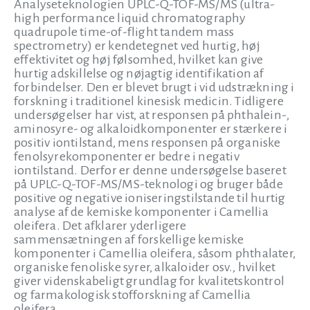
Analyseteknologien UPLC-Q-TOF-MS/MS (ultra-
high performance liquid chromatography
quadrupole time-of-flight tandem mass
spectrometry) er kendetegnet ved hurtig, høj
effektivitet og høj følsomhed, hvilket kan give
hurtig adskillelse og nøjagtig identifikation af
forbindelser. Den er blevet brugt i vid udstrækning i
forskning i traditionel kinesisk medicin. Tidligere
undersøgelser har vist, at responsen på phthalein-,
aminosyre- og alkaloidkomponenter er stærkere i
positiv iontilstand, mens responsen på organiske
fenolsyrekomponenter er bedre i negativ
iontilstand. Derfor er denne undersøgelse baseret
på UPLC-Q-TOF-MS/MS-teknologi og bruger både
positive og negative ioniseringstilstande til hurtig
analyse af de kemiske komponenter i Camellia
oleifera. Det afklarer yderligere
sammensætningen af forskellige kemiske
komponenter i Camellia oleifera, såsom phthalater,
organiske fenoliske syrer, alkaloider osv., hvilket
giver videnskabeligt grundlag for kvalitetskontrol
og farmakologisk stofforskning af Camellia
oleifera.