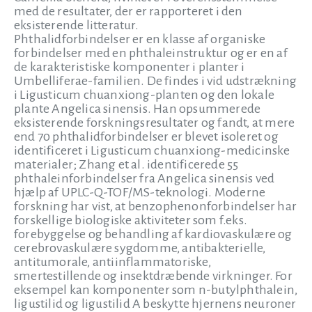
med de resultater, der er rapporteret i den
eksisterende litteratur.
Phthalidforbindelser er en klasse af organiske
forbindelser med en phthaleinstruktur og er en af
de karakteristiske komponenter i planter i
Umbelliferae-familien. De findes i vid udstrækning
i Ligusticum chuanxiong-planten og den lokale
plante Angelica sinensis. Han opsummerede
eksisterende forskningsresultater og fandt, at mere
end 70 phthalidforbindelser er blevet isoleret og
identificeret i Ligusticum chuanxiong-medicinske
materialer; Zhang et al. identificerede 55
phthaleinforbindelser fra Angelica sinensis ved
hjælp af UPLC-Q-TOF/MS-teknologi. Moderne
forskning har vist, at benzophenonforbindelser har
forskellige biologiske aktiviteter som f.eks.
forebyggelse og behandling af kardiovaskulære og
cerebrovaskulære sygdomme, antibakterielle,
antitumorale, antiinflammatoriske,
smertestillende og insektdræbende virkninger. For
eksempel kan komponenter som n-butylphthalein,
ligustilid og ligustilid A beskytte hjernens neuroner