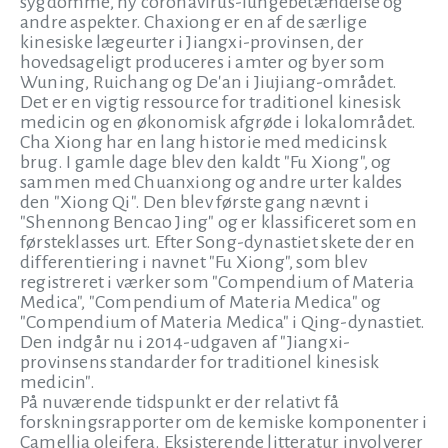
sygdomme, ny coronavirus-lungebetændelse og
andre aspekter. Chaxiong er en af de særlige
kinesiske lægeurter i Jiangxi-provinsen, der
hovedsageligt produceres i amter og byer som
Wuning, Ruichang og De'an i Jiujiang-området.
Det er en vigtig ressource for traditionel kinesisk
medicin og en økonomisk afgrøde i lokalområdet.
Cha Xiong har en lang historie med medicinsk
brug. I gamle dage blev den kaldt "Fu Xiong", og
sammen med Chuanxiong og andre urter kaldes
den "Xiong Qi". Den blev første gang nævnt i
"Shennong Bencao Jing" og er klassificeret som en
førsteklasses urt. Efter Song-dynastiet skete der en
differentiering i navnet "Fu Xiong", som blev
registreret i værker som "Compendium of Materia
Medica", "Compendium of Materia Medica" og
"Compendium of Materia Medica" i Qing-dynastiet.
Den indgår nu i 2014-udgaven af "Jiangxi-
provinsens standarder for traditionel kinesisk
medicin".
På nuværende tidspunkt er der relativt få
forskningsrapporter om de kemiske komponenter i
Camellia oleifera. Eksisterende litteratur involverer