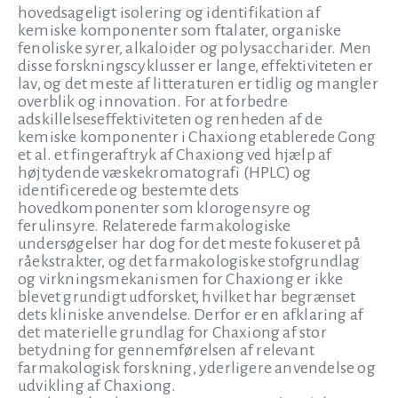
hovedsageligt isolering og identifikation af
kemiske komponenter som ftalater, organiske
fenoliske syrer, alkaloider og polysaccharider. Men
disse forskningscyklusser er lange, effektiviteten er
lav, og det meste af litteraturen er tidlig og mangler
overblik og innovation. For at forbedre
adskillelseseffektiviteten og renheden af de
kemiske komponenter i Chaxiong etablerede Gong
et al. et fingeraftryk af Chaxiong ved hjælp af
højtydende væskekromatografi (HPLC) og
identificerede og bestemte dets
hovedkomponenter som klorogensyre og
ferulinsyre. Relaterede farmakologiske
undersøgelser har dog for det meste fokuseret på
råekstrakter, og det farmakologiske stofgrundlag
og virkningsmekanismen for Chaxiong er ikke
blevet grundigt udforsket, hvilket har begrænset
dets kliniske anvendelse. Derfor er en afklaring af
det materielle grundlag for Chaxiong af stor
betydning for gennemførelsen af relevant
farmakologisk forskning, yderligere anvendelse og
udvikling af Chaxiong.