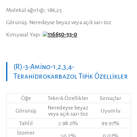
Molekül ağırlığı: 186,25
Görünüş: Neredeyse beyaz veya açık sarı toz
Kimyasal Yapı:
(R)-3-Amino-1,2,3,4-
Terahidrokarbazol Tipik Özellikler
Öğe
Teknik Özellikler
Sonuçlar
Neredeyse beyaz
Görünüş
Uyumlu
veya açık sarı toz
Tahlil
≥ 98.0%
99.97%
İzomer
≤0,2%
0.07%