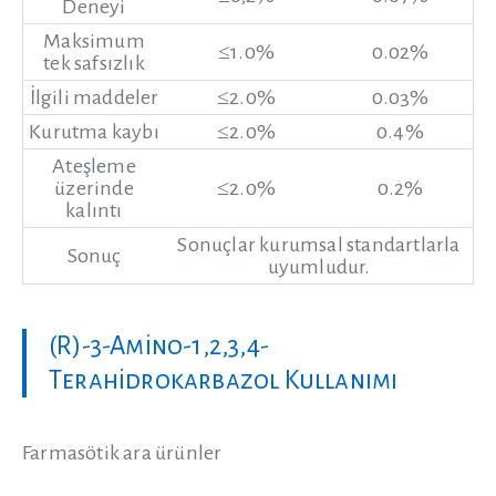
Deneyi
Maksimum
≤1.0%
0.02%
tek safsızlık
İlgili maddeler
≤2.0%
0.03%
Kurutma kaybı
≤2.0%
0.4%
Ateşleme
üzerinde
≤2.0%
0.2%
kalıntı
Sonuçlar kurumsal standartlarla
Sonuç
uyumludur.
(R)-3-Amino-1,2,3,4-
Terahidrokarbazol Kullanımı
Farmasötik ara ürünler