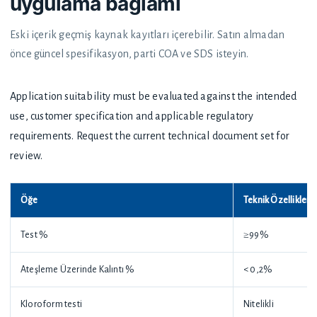
uygulama bağlamı
Eski içerik geçmiş kaynak kayıtları içerebilir. Satın almadan
önce güncel spesifikasyon, parti COA ve SDS isteyin.
Application suitability must be evaluated against the intended
use, customer specification and applicable regulatory
requirements. Request the current technical document set for
review.
Öğe
Teknik Özellikler
Test %
≥99%
Ateşleme Üzerinde Kalıntı %
< 0,2%
Kloroform testi
Nitelikli