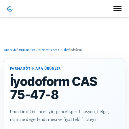
Ana sayfa
/
Ürün merkezi
/
Farmasötik Ara Ürünler
/
Iodoform
FARMASÖTIK ARA ÜRÜNLER
İyodoform CAS
75-47-8
Ürün kimliğini inceleyin; güncel spesifikasyon, belge,
numune değerlendirmesi ve fiyat teklifi isteyin.