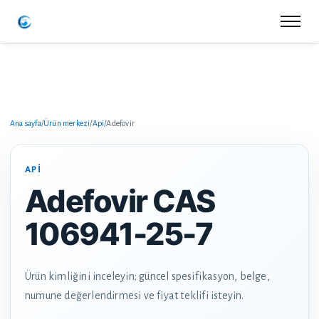
Ana sayfa
/
Ürün merkezi
/
Api
/
Adefovir
API
Adefovir CAS
106941-25-7
Ürün kimliğini inceleyin; güncel spesifikasyon, belge,
numune değerlendirmesi ve fiyat teklifi isteyin.