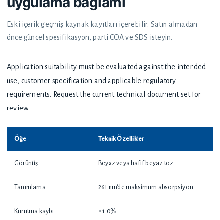
uygulama bağlamı
Eski içerik geçmiş kaynak kayıtları içerebilir. Satın almadan
önce güncel spesifikasyon, parti COA ve SDS isteyin.
Application suitability must be evaluated against the intended
use, customer specification and applicable regulatory
requirements. Request the current technical document set for
review.
Öğe
Teknik Özellikler
Görünüş
Beyaz veya hafif beyaz toz
Tanımlama
261 nm'de maksimum absorpsiyon
Kurutma kaybı
≤1.0%