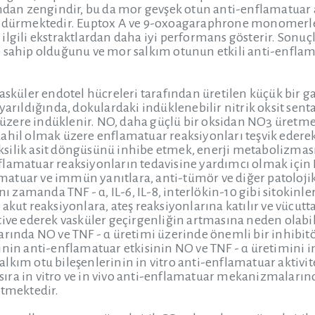
ından zengindir, bu da mor gevşek otun anti-enflamatuar
ündürmektedir. Euptox A ve 9-oxoagaraphrone monomerler
ilgili ekstraktlardan daha iyi performans gösterir. Sonuçl
e sahip olduğunu ve mor salkım otunun etkili anti-enflam
asküler endotel hücreleri tarafından üretilen küçük bir g
uyarıldığında, dokulardaki indüklenebilir nitrik oksit sen
ere indüklenir. NO, daha güçlü bir oksidan NO3 üretmek i
ahil olmak üzere enflamatuar reaksiyonları teşvik edere
silik asit döngüsünü inhibe etmek, enerji metabolizma
flamatuar reaksiyonların tedavisine yardımcı olmak için
lamatuar ve immün yanıtlara, anti-tümör ve diğer patolojik 
ynı zamanda TNF - α, IL-6, IL-8, interlökin-10 gibi sitokinl
akut reaksiyonlara, ateş reaksiyonlarına katılır ve vücutt
ive ederek vasküler geçirgenliğin artmasına neden olabilir
rında NO ve TNF - α üretimi üzerinde önemli bir inhibitör
nin anti-enflamatuar etkisinin NO ve TNF - α üretimini in
lkım otu bileşenlerinin in vitro anti-enflamatuar aktivite
ıra in vitro ve in vivo anti-enflamatuar mekanizmaları
etmektedir.