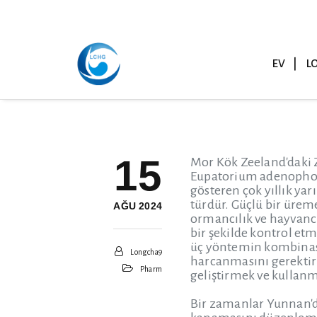
EV
L
15
Mor Kök Zeeland'daki Z
Eupatorium adenophoru
gösteren çok yıllık yar
türdür. Güçlü bir üreme
AĞU 2024
ormancılık ve hayvancı
bir şekilde kontrol et
üç yöntemin kombinasy
Longcha9
harcanmasını gerektir
Pharm
geliştirmek ve kullanm
Bir zamanlar Yunnan'da