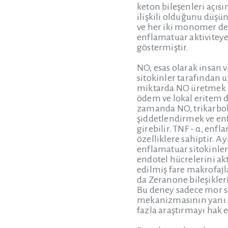
keton bileşenleri açıs
ilişkili olduğunu düş
ve her iki monomer de 
enflamatuar aktivitey
göstermiştir.
NO, esas olarak insan v
sitokinler tarafından 
miktarda NO üretmek üz
ödem ve lokal eritem d
zamanda NO, trikarbok
şiddetlendirmek ve en
girebilir. TNF - α, enf
özelliklere sahiptir. A
enflamatuar sitokinler 
endotel hücrelerini akt
edilmiş fare makrofajla
da Zeranone bileşikleri
Bu deney sadece mor sa
mekanizmasının yanı s
fazla araştırmayı hak 