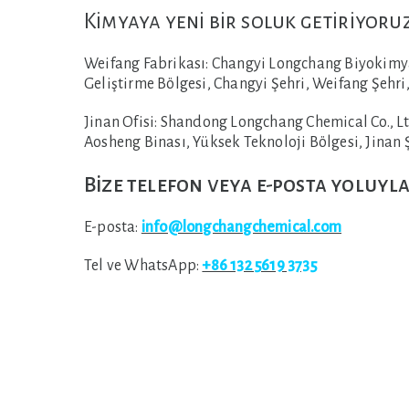
Kimyaya yeni bir soluk getiriyoru
Weifang Fabrikası:
Changyi Longchang Biyokimyas
Geliştirme Bölgesi, Changyi Şehri, Weifang Şehri,
Jinan Ofisi:
Shandong Longchang Chemical Co., Ltd
Aosheng Binası, Yüksek Teknoloji Bölgesi, Jinan Ş
Bize telefon veya e-posta yoluyla
E-posta:
info@longchangchemical.com
Tel ve WhatsApp:
+86 132 5619 3735