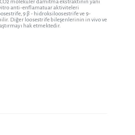
k CO2 moleküler damıtma ekstraktının yanı
itro anti-enflamatuar aktiviteleri
estrife, 9 β - hidroksiloosestrife ve 9-
lir. Diğer loosestrife bileşenlerinin in vivo ve
raştırmayı hak etmektedir.