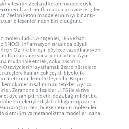
 aktivitesinin Zeeland keton maddeleriyle
i önemli anti-enflamatuar aktivite sergiler
ar, Zeelan keton maddelerinin iyi bir anti-
atuar bileşenlerinden biri olduğunu
az molekülüdür. Antijenler, LPS ve bazı
taz (iNOS), inflamasyon sırasında büyük
çin O2- ile birleşir, böylece vazodilatasyon,
k enflamatuar eksüdasyonu artırır. Aynı
sına müdahale etmek, doku hasarını
 NO seviyelerini ayarlamak üzere hücrelere
süreçlere katılan çok çeşitli biyolojik
erin üretimini de indükleyebilir. Bu pro-
a kemokinlerin salınımını tetikler. Ayrıca
ler. Zeranone bileşikleri, LPS ile aktive
 etkiye sahiptir ve etki doza bağımlıdır, bu
hibe etmeleriyle ilişkili olduğunu gösterir.
sini araştırırken, bileşenlerinin moleküler
ndaki emilim ve metabolizma modelleri daha