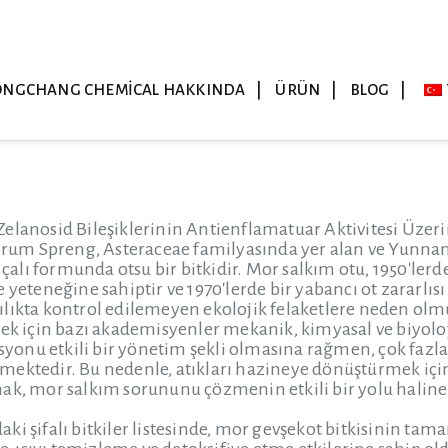
ONGCHANG CHEMICAL HAKKINDA
ÜRÜN
BLOG
elanosid Bileşiklerinin Antienflamatuar Aktivitesi Üzer
m Spreng, Asteraceae familyasında yer alan ve Yunnan g
ı çalı formunda otsu bir bitkidir. Mor salkım otu, 1950'lerd
 yeteneğine sahiptir ve 1970'lerde bir yabancı ot zararlı
lıkta kontrol edilemeyen ekolojik felaketlere neden olmu
mek için bazı akademisyenler mekanik, kimyasal ve biyolo
onu etkili bir yönetim şekli olmasına rağmen, çok fazl
mektedir. Bu nedenle, atıkları hazineye dönüştürmek iç
ak, mor salkım sorununu çözmenin etkili bir yolu haline 
ki şifalı bitkiler listesinde, mor gevşekot bitkisinin tam