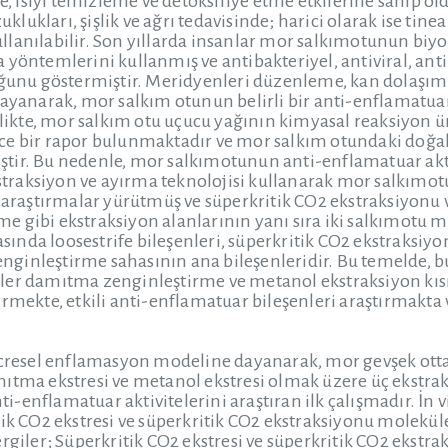
ısıyı temizleme ve detoksifiye etme etkilerine sahip old
zuklukları, şişlik ve ağrı tedavisinde; harici olarak ise tine
lanılabilir. Son yıllarda insanlar mor salkımotunun biyo
 yöntemlerini kullanmış ve antibakteriyel, antiviral, an
ğunu göstermiştir. Meridyenleri düzenleme, kan dolaşımını
dayanarak, mor salkım otunun belirli bir anti-enflamatua
irlikte, mor salkım otu uçucu yağının kimyasal reaksiyon ü
e bir rapor bulunmaktadır ve mor salkım otundaki doğal 
tir. Bu nedenle, mor salkımotunun anti-enflamatuar akt
ekstraksiyon ve ayırma teknolojisi kullanarak mor salkımo
e araştırmalar yürütmüş ve süperkritik CO2 ekstraksiyonu
 gibi ekstraksiyon alanlarının yanı sıra iki salkımotu 
rasında loosestrife bileşenleri, süperkritik CO2 ekstraksiy
ginleştirme sahasının ana bileşenleridir. Bu temelde, 
ler damıtma zenginleştirme ve metanol ekstraksiyon kısı
irmekte, etkili anti-enflamatuar bileşenleri araştırmakta 
ücresel enflamasyon modeline dayanarak, mor gevşek ottan
ıtma ekstresi ve metanol ekstresi olmak üzere üç ekstraks
-enflamatuar aktivitelerini araştıran ilk çalışmadır. İn v
tik CO2 ekstresi ve süperkritik CO2 ekstraksiyonu molekü
ergiler; Süperkritik CO2 ekstresi ve süperkritik CO2 eks