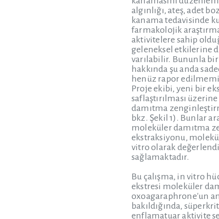
kanamasını düzenleme, 
algınlığı, ateş, adet bo
kanama tedavisinde kul
farmakolojik araştırma
aktivitelere sahip oldu
geleneksel etkilerine 
varılabilir. Bununla b
hakkında şu anda sadec
henüz rapor edilmemiş
Proje ekibi, yeni bir 
saflaştırılması üzerin
damıtma zenginleştirme
bkz. Şekil 1). Bunlar a
moleküler damıtma zen
ekstraksiyonu, molekü
vitro olarak değerlend
sağlamaktadır.
Bu çalışma, in vitro h
ekstresi moleküler dam
oxoagaraphrone'un anti
bakıldığında, süperkri
enflamatuar aktivite s