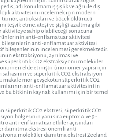
uğu kaydedilmiştir. Dahili olarak soğuk
a pedis, adı konulmamış şişlik ve ağrı ile dış
lojik aktivitesini incelemek için modern
ti-tümör, antioksidan ve böcek öldürücü
 teşvik etme, ateşi ve şişliği azaltma gibi
r aktiviteye sahip olabileceği sonucuna
rünlerinin anti-enflamatuar aktivitesi
bileşenlerin anti-enflamatuar aktivitesi
if bileşenlerinin incelenmesi gerekmektedir.
tunun ekstraksiyonu, ayrılması ve
 ve süperkritik CO2 ekstraksiyonu moleküler
monomeri elde etmiştir (monomer yapısı için
on sahasının ve süperkritik CO2 ekstraksiyon
bu makale mor gevşekotun süperkritik CO2
mlarının anti-enflamatuar aktivitesini in
ve bu bitkinin kaynak kullanımı için bir temel
 süperkritik CO2 ekstresi, süperkritik CO2
iyon bölgesinin yanı sıra euptox A ve 9-
itro anti-enflamatuar etkiler açısından
ler damıtma ekstresi önemli anti-
traksiyonu moleküler damıtma ekstresi Zeeland