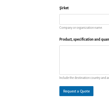
Şirket
Company or organization name.
Product, specification and quan
Include the destination country and a
Request a Quote