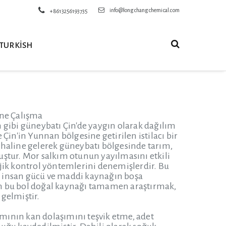
info@longchangchemical.com
+8613256193735
TURKISH
ine Çalışma
ibi güneybatı Çin'de yaygın olarak dağılım
e Çin'in Yunnan bölgesine getirilen istilacı bir
sı haline gelerek güneybatı bölgesinde tarım,
ştur. Mor salkım otunun yayılmasını etkili
jik kontrol yöntemlerini denemişlerdir. Bu
a insan gücü ve maddi kaynağın boşa
in bu bol doğal kaynağı tamamen araştırmak,
gelmiştir.
amının kan dolaşımını teşvik etme, adet