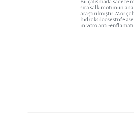
Bu çalışmada sadece m
sıra salkımotunun ana 
araştırılmıştır. Mor ço
hidroksiloosestrife aset
in vitro anti-enflamat