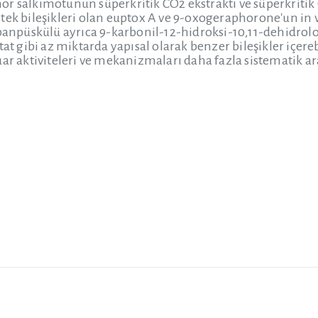
or salkımotunun süperkritik CO2 ekstraktı ve süperkriti
tek bileşikleri olan euptox A ve 9-oxogeraphorone'un in v
banpüskülü ayrıca 9-karbonil-12-hidroksi-10,11-dehidroloos
at gibi az miktarda yapısal olarak benzer bileşikler içerebi
uar aktiviteleri ve mekanizmaları daha fazla sistematik a