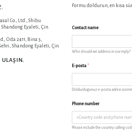
Formu doldurun, en kısa süre
z.
al Co., Ltd., Shibu
 Shandong Eyaleti, Çin.
Contact name
., Oda 2411, Bina 3,
ehri, Shandong Eyaleti, Çin.
Who should we address in our reply?
 ulaşın.
E-posta
*
Doldurduğunuz e-posta adresi üzerind
Phone number
Please include the country calling cod