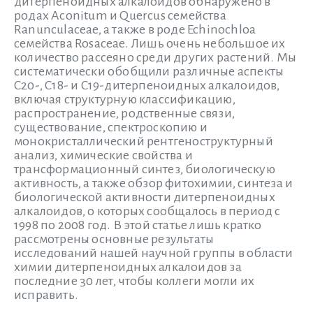
дитерпеноидных алкалоидов обнаружено в
родах Aconitum и Quercus семейства
Ranunculaceae, а также в роде Echinochloa
семейства Rosaceae. Лишь очень небольшое их
количество рассеяно среди других растений. Мы
систематически обобщили различные аспекты
C20-, C18- и C19-дитерпеноидных алкалоидов,
включая структурную классификацию,
распространение, родственные связи,
существование, спектроскопию и
монокристаллический рентгеноструктурный
анализ, химические свойства и
трансформационный синтез, биологическую
активность, а также обзор фитохимии, синтеза и
биологической активности дитерпеноидных
алкалоидов, о которых сообщалось в период с
1998 по 2008 год. В этой статье лишь кратко
рассмотрены основные результаты
исследований нашей научной группы в области
химии дитерпеноидных алкалоидов за
последние 30 лет, чтобы коллеги могли их
исправить.