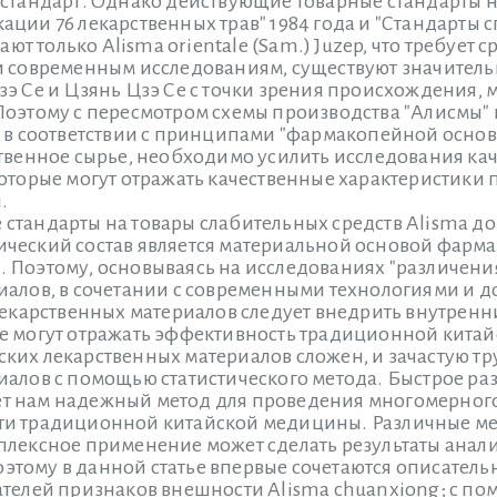
 стандарт. Однако действующие товарные стандарты н
ации 76 лекарственных трав" 1984 года и "Стандарты
чают только Alisma orientale (Sam.) Juzep, что требует
и современным исследованиям, существуют значительн
э Се и Цзянь Цзэ Се с точки зрения происхождения, 
Поэтому с пересмотром схемы производства "Алисмы" 
, в соответствии с принципами "фармакопейной основ
твенное сырье, необходимо усилить исследования кач
оторые могут отражать качественные характеристики 
.
стандарты на товары слабительных средств Alisma до
ческий состав является материальной основой фарм
 Поэтому, основываясь на исследованиях "различения
иалов, в сочетании с современными технологиями и
лекарственных материалов следует внедрить внутренн
е могут отражать эффективность традиционной кита
ких лекарственных материалов сложен, и зачастую тр
иалов с помощью статистического метода. Быстрое ра
 нам надежный метод для проведения многомерного
ти традиционной китайской медицины. Различные м
плексное применение может сделать результаты анали
тому в данной статье впервые сочетаются описатель
ателей признаков внешности Alisma chuanxiong; с п