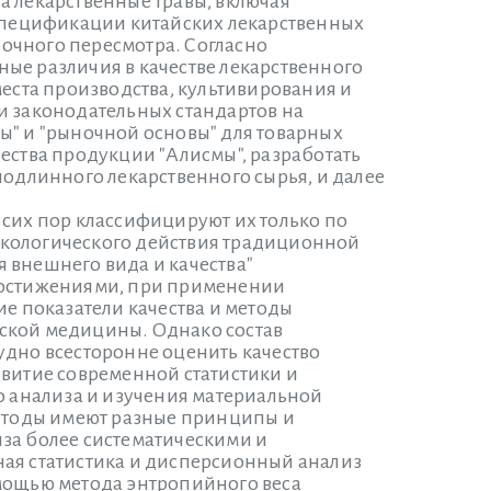
а лекарственные травы, включая
 спецификации китайских лекарственных
 срочного пересмотра. Согласно
ые различия в качестве лекарственного
места производства, культивирования и
и законодательных стандартов на
ы" и "рыночной основы" для товарных
ества продукции "Алисмы", разработать
подлинного лекарственного сырья, и далее
 сих пор классифицируют их только по
акологического действия традиционной
 внешнего вида и качества"
 достижениями, при применении
ие показатели качества и методы
йской медицины. Однако состав
удно всесторонне оценить качество
звитие современной статистики и
 анализа и изучения материальной
етоды имеют разные принципы и
за более систематическими и
ная статистика и дисперсионный анализ
омощью метода энтропийного веса