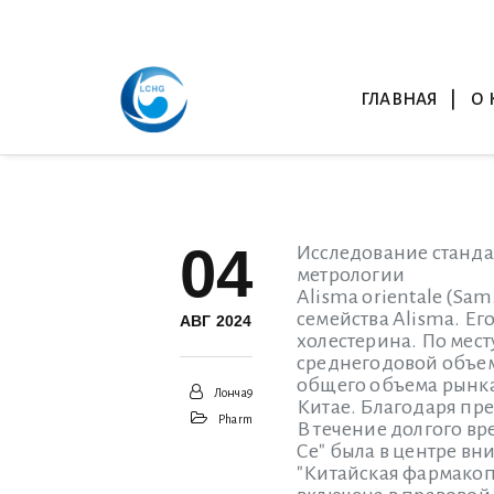
ГЛАВНАЯ
О 
04
Исследование станда
метрологии
Alisma orientale (Sa
семейства Alisma. Ег
АВГ 2024
холестерина. По мест
среднегодовой объем 
общего объема рынка 
Лонча9
Китае. Благодаря пре
Pharm
В течение долгого вр
Се" была в центре в
"Китайская фармакопе