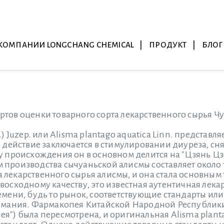
КОМПАНИИ LONGCHANG CHEMICAL
ПРОДУКТ
БЛОГ
ртов оценки товарного сорта лекарственного сырья Ч
m.) Juzep. или Alisma plantago aquatica Linn. предста
о действие заключается в стимулировании диуреза, сн
у происхождения он в основном делится на "Цзянь Цзе
производства сычуаньской алисмы составляет около 17
лекарственного сырья алисмы, и она стала основным 
восходному качеству, это известная аутентичная лека
емени, будь то рынок, соответствующие стандарты ил
нимания. Фармакопея Китайской Народной Республики
я") была пересмотрена, и оригинальная Alisma plant