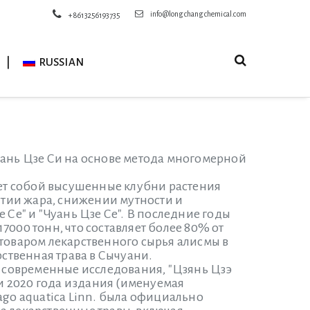
info@longchangchemical.com
+8613256193735
RUSSIAN
уань Цзе Си на основе метода многомерной
вляет собой высушенные клубни растения
ятии жара, снижении мутности и
 Се" и "Чуань Цзе Се". В последние годы
000 тонн, что составляет более 80% от
товаром лекарственного сырья алисмы в
рственная трава в Сычуани.
и современные исследования, "Цзянь Цзэ
 2020 года издания (именуемая
ago aquatica Linn. была официально