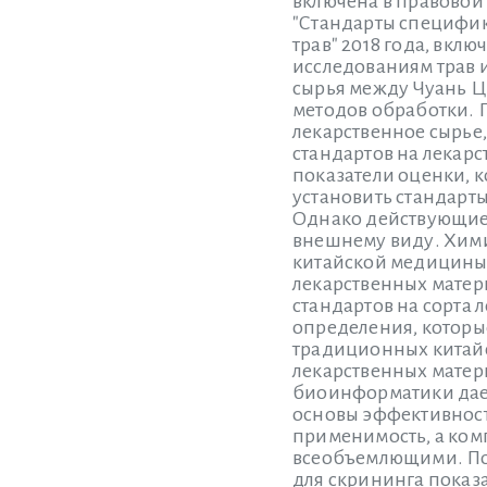
включена в правовой
"Стандарты специфик
трав" 2018 года, вклю
исследованиям трав 
сырья между Чуань Цз
методов обработки. 
лекарственное сырье
стандартов на лекарс
показатели оценки, к
установить стандарты
Однако действующие 
внешнему виду. Хими
китайской медицины.
лекарственных матер
стандартов на сорта 
определения, которы
традиционных китайс
лекарственных матер
биоинформатики дает
основы эффективнос
применимость, а ком
всеобъемлющими. Поэ
для скрининга показ