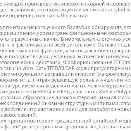
ствующих производству лизосом из корней и корневищ
щества, влияющего на функцию лизосом в Atractylode
 нейродегенеративных заболеваний.
руппа итальянского ученого Баллабио обнаружила, чт
нскрипционном уровне транскрипционными факторами T
ются в различных тканях. В нормальных клеточных ус
 14-3-3, рассеиваясь по всей цитоплазме. Однако под
лизосомальной функции, или когда клетки подвергают
и попадает в ядро, регулируя экспрессию нижележащ
атологических действиях. Фосфорилирование TFEB т
vo, так и in vitro. Сеть TFEB/CLEAR служит регулятор
 с ними функциям деградации лизосом (макромолеку
ипофагия и т.д.), играя решающую роль в улучшении 
итературе имеются сведения о малых молекулярных с
ские дитерпены HEP14 и HEP15, сапонины XVII из Poly
ировании образования лизосом стероидными алкало
оиск соединений с новыми структурными типами, спо
 действия, что дает новые идеи для разработки новы
х заболеваний.
щих принципов теории традиционной китайской мед
 афазии" ресвератролом и предполагает, что она свя