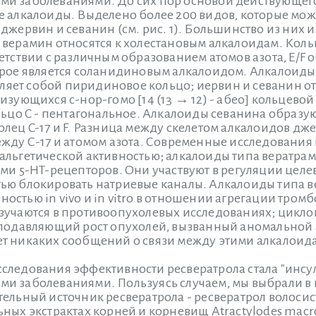
и заболеваниями. До сих пор основой действующего
 алкалоиды. Выделено более 200 видов, которые можн
джервин и севанин (см. рис. 1). Большинство из них и
верамин относятся к холестановым алкалоидам. Кольца 
етствии с различным образованием атомов азота, E/F 
орое является соланидиновым алкалоидом. Алкалоиды
авляет собой пиридиновое кольцо; иервин и севанин о
зующихся с-нор-гомо [14 (13 → 12) - абео] кольцевой 
льцо C - пентагональное. Алкалоиды севанина образую
лец C-17 и F. Разница между скелетом алкалоидов дж
ежду С-17 и атомом азота. Современные исследования
альгетической активностью; алкалоиды типа вератра
ами 5-HT-рецепторов. Они участвуют в регуляции цел
ью блокировать натриевые каналы. Алкалоиды типа в
стью in vivo и in vitro в отношении агрегации тром
зучаются в противоопухолевых исследованиях; цикло
 подавляющий рост опухолей, вызванный аномальной а
т никаких сообщений о связи между этими алкалои
ледования эффективности ресвератрола стала "инсуль
и заболеваниями. Пользуясь случаем, мы выбрали в 
тельный источник ресвератрола - ресвератрол волоси
ьных экстрактах корней и корневищ Atractylodes mac