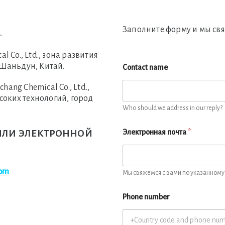
Заполните форму и мы свя
.
l Co., Ltd., зона развития
 Шаньдун, Китай.
Contact name
ng Chemical Co., Ltd.,
ысоких технологий, город
Who should we address in our reply?
или электронной
Электронная почта
*
com
Мы свяжемся с вами по указанному 
Phone number