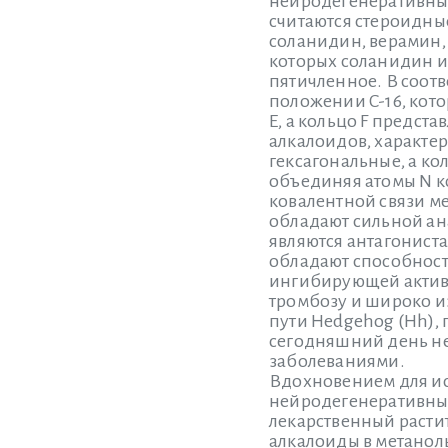
нейродегенеративным
считаются стероидные
соланидин, верамин, 
которых соланидин и 
пятичленное. В соотв
положении C-16, кот
E, а кольцо F предст
алкалоидов, характери
гексагональные, а ко
объединяя атомы N ко
ковалентной связи м
обладают сильной ан
являются антагонист
обладают способност
ингибирующей активно
тромбозу и широко и
пути Hedgehog (Hh),
сегодняшний день не
заболеваниями.
Вдохновением для исс
нейродегенеративным
лекарственный расти
алкалоиды в метанол