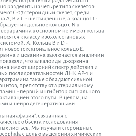
 вещества растений рода Veratrum
о разделить на четыре типа скелетов:
меют C-27 стероидный скелет, среди
A, B и C - шестичленные, а кольцо D -
образует индольное кольцо с N в
 верарамина в основном не имеют кольца
тносятся к классу изохолестановых
системой. A. Кольца B и D -
т новое гексагональное кольцо E,
ервина и цеванина заключается в наличии
 показали, что алкалоиды джервина
мина имеют широкий спектр действия и
евых последовательностей ДНК AP-1 и
ератрамина также обладают сильной
боцитов, препятствуют артериальному
памин - первый ингибитор сигнального
ктивацией этого пути. В целом, на
дами и нейродегенеративными
тная афазия", связанная с
качестве объекта исследования
стых листьев. Мы изучали стероидные
rocephala с целью выделения химических