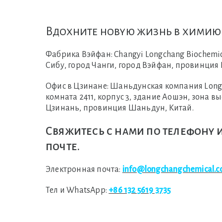
Вдохните новую жизнь в химию
Фабрика Вэйфан:
Changyi Longchang Biochemica
Сибу, город Чанги, город Вэйфан, провинция
Офис в Цзинане:
Шаньдунская компания Longcha
комната 2411, корпус 3, здание Аошэн, зона в
Цзинань, провинция Шаньдун, Китай.
Свяжитесь с нами по телефону 
почте.
Электронная почта:
info@longchangchemical.
Тел и WhatsApp:
+86 132 5619 3735