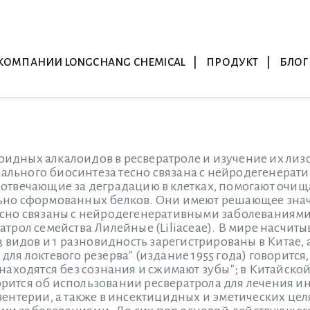
КОМПАНИИ LONGCHANG CHEMICAL
ПРОДУКТ
БЛОГ
идных алкалоидов в ресвератроле и изучение их лиз
льного биосинтеза тесно связана с нейродегенерат
 отвечающие за деградацию в клетках, помогают очищ
ьно сформованных белков. Они имеют решающее зна
есно связаны с нейродегенеративными заболеваниями.
атрол семейства Лилейные (Liliaceae). В мире насчиты
3 видов и 1 разновидность зарегистрированы в Китае, а
для локтевого резерва" (издание 1955 года) говорится
е находятся без сознания и сжимают зубы"; в Китайс
ится об использовании ресвератрола для лечения инс
зентерии, а также в инсектицидных и эметических цел