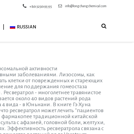
info@longchangchemical.com
+8613256193735
RUSSIAN
осомальной активности
ивными заболеваниями. Лизосомы, как
ать клетки от поврежденных и стареющих
чение для поддержания гомеостаза
 Ресвератрол - многолетнее травянистое
вается около 40 видов растений рода
 4 вида - в Юньнани. В книге Гэ Хуна
, что ресвератрол может лечить "пациентов
кой фармакопее традиционной китайской
ульта с афазией, головной боли, желтухи,
ях. Эффективность ресвератрола связана с