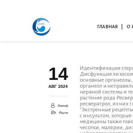
ГЛАВНАЯ
О 
14
Идентификация стеро
Дисфункция лизосома
основные органеллы,
органелл и неправил
АВГ 2024
нервной системы и т
растение рода Ресвер
ресвератрол, из них 1
Лонча9
"Экстренные рецепты 
Pharm
с инсультом, которы
медицины также говор
чесотки, малярии, ди