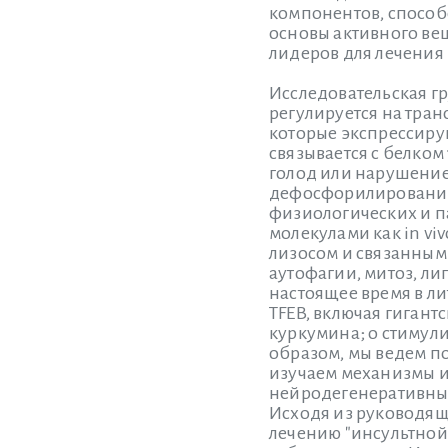
компонентов, способ
основы активного ве
лидеров для лечения
Исследовательская г
регулируется на тра
которые экспрессиру
связывается с белком
голод или нарушение 
дефосфорилированию 
физиологических и п
молекулами как in vi
лизосом и связанным
аутофагии, митоз, л
настоящее время в л
TFEB, включая гигант
куркумина; о стимул
образом, мы ведем п
изучаем механизмы их
нейродегенеративны
Исходя из руководя
лечению "инсультной