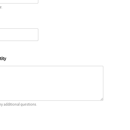
e.
tity
ny additional questions.