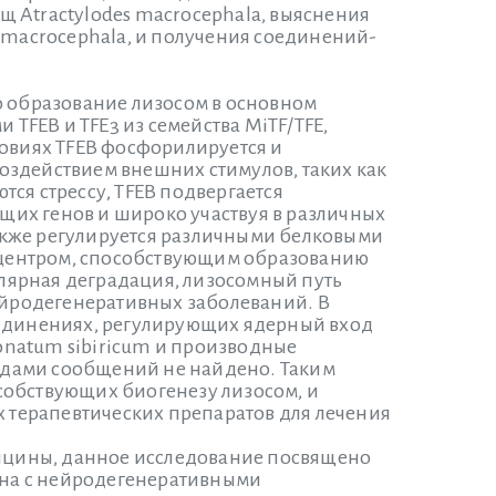
 Atractylodes macrocephala, выяснения
s macrocephala, и получения соединений-
о образование лизосом в основном
FEB и TFE3 из семейства MiTF/TFE,
ловиях TFEB фосфорилируется и
 воздействием внешних стимулов, таких как
ся стрессу, TFEB подвергается
их генов и широко участвуя в различных
акже регулируется различными белковыми
ным центром, способствующим образованию
лярная деградация, лизосомный путь
нейродегенеративных заболеваний. В
оединениях, регулирующих ядерный вход
gonatum sibiricum и производные
идами сообщений не найдено. Таким
собствующих биогенезу лизосом, и
х терапевтических препаратов для лечения
ицины, данное исследование посвящено
зана с нейродегенеративными