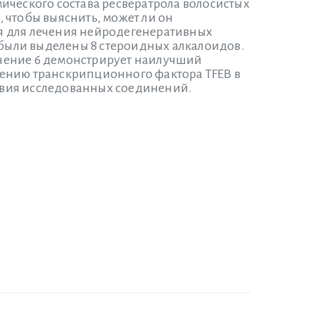
ического состава ресвератрола волосистых
, чтобы выяснить, может ли он
я для лечения нейродегенеративных
 были выделены 8 стероидных алкалоидов.
динение 6 демонстрирует наилучший
жению транскрипционного фактора TFEB в
твия исследованных соединений.