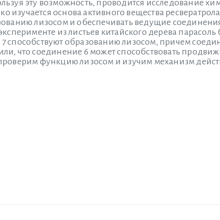
льзуя эту возможность, проводится исследование хим
боко изучается основа активного вещества ресвератрола
зованию лизосом и обеспечивать ведущие соединени
эксперименте из листьев китайского дерева парасоль
6 и 7 способствуют образованию лизосом, причем сое
ли, что соединение 6 может способствовать продви
проверим функцию лизосом и изучим механизм дейс