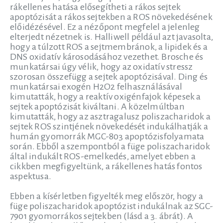
rákellenes hatása elősegítheti a rákos sejtek
apoptózisát a rákos sejtekben a ROS növekedésének
előidézésével. Ez a nézőpont megfelel a jelenleg
elterjedt nézetnek is. Halliwell például azt javasolta,
hogy a túlzott ROS a sejtmembránok, a lipidek és a
DNS oxidatív károsodásához vezethet. Brosche és
munkatársai úgy vélik, hogy az oxidatív stressz
szorosan összefügg a sejtek apoptózisával. Ding és
munkatársai exogén H2O2 felhasználásával
kimutatták, hogy a reaktív oxigénfajok képesek a
sejtek apoptózisát kiváltani. A közelmúltban
kimutatták, hogy az asztragalusz poliszacharidok a
sejtek ROS szintjének növekedését indukálhatják a
humán gyomorrák MGC-803 apoptózisfolyamata
során. Ebből a szempontból a füge poliszacharidok
által indukált ROS-emelkedés, amelyet ebben a
cikkben megfigyeltünk, a rákellenes hatás fontos
aspektusa.
Ebben a kísérletben figyelték meg először, hogy a
füge poliszacharidok apoptózist indukálnak az SGC-
7901 gyomorrákos sejtekben (lásd a 3. ábrát). A