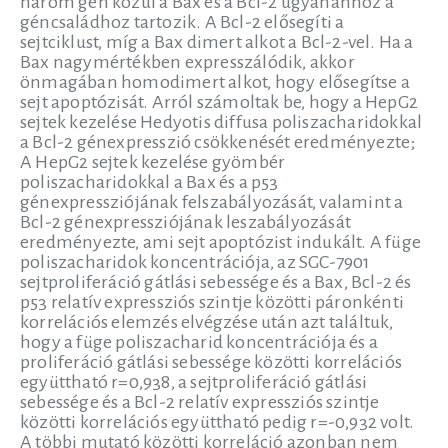
három gén közül a Bax és a Bcl-2 ugyanahhoz a
géncsaládhoz tartozik. A Bcl-2 elősegíti a
sejtciklust, míg a Bax dimert alkot a Bcl-2-vel. Ha a
Bax nagymértékben expresszálódik, akkor
önmagában homodimert alkot, hogy elősegítse a
sejt apoptózisát. Arról számoltak be, hogy a HepG2
sejtek kezelése Hedyotis diffusa poliszacharidokkal
a Bcl-2 génexpresszió csökkenését eredményezte;
A HepG2 sejtek kezelése gyömbér
poliszacharidokkal a Bax és a p53
génexpressziójának felszabályozását, valamint a
Bcl-2 génexpressziójának leszabályozását
eredményezte, ami sejt apoptózist indukált. A füge
poliszacharidok koncentrációja, az SGC-7901
sejtproliferáció gátlási sebessége és a Bax, Bcl-2 és
p53 relatív expressziós szintje közötti páronkénti
korrelációs elemzés elvégzése után azt találtuk,
hogy a füge poliszacharid koncentrációja és a
proliferáció gátlási sebessége közötti korrelációs
együttható r=0,938, a sejtproliferáció gátlási
sebessége és a Bcl-2 relatív expressziós szintje
közötti korrelációs együttható pedig r=-0,932 volt.
A többi mutató közötti korreláció azonban nem