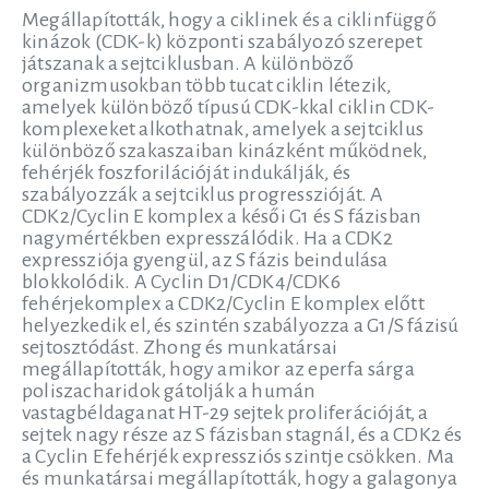
Megállapították, hogy a ciklinek és a ciklinfüggő
kinázok (CDK-k) központi szabályozó szerepet
játszanak a sejtciklusban. A különböző
organizmusokban több tucat ciklin létezik,
amelyek különböző típusú CDK-kkal ciklin CDK-
komplexeket alkothatnak, amelyek a sejtciklus
különböző szakaszaiban kinázként működnek,
fehérjék foszforilációját indukálják, és
szabályozzák a sejtciklus progresszióját. A
CDK2/Cyclin E komplex a késői G1 és S fázisban
nagymértékben expresszálódik. Ha a CDK2
expressziója gyengül, az S fázis beindulása
blokkolódik. A Cyclin D1/CDK4/CDK6
fehérjekomplex a CDK2/Cyclin E komplex előtt
helyezkedik el, és szintén szabályozza a G1/S fázisú
sejtosztódást. Zhong és munkatársai
megállapították, hogy amikor az eperfa sárga
poliszacharidok gátolják a humán
vastagbéldaganat HT-29 sejtek proliferációját, a
sejtek nagy része az S fázisban stagnál, és a CDK2 és
a Cyclin E fehérjék expressziós szintje csökken. Ma
és munkatársai megállapították, hogy a galagonya