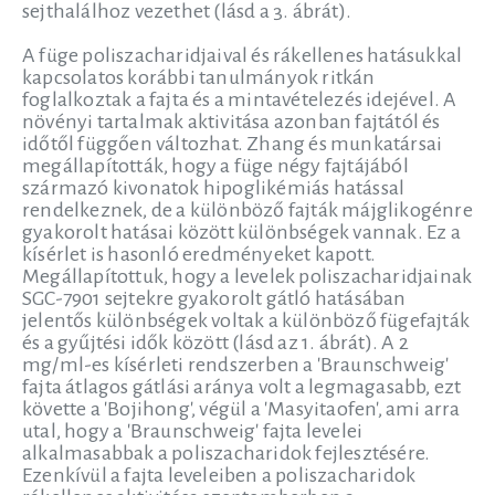
sejthalálhoz vezethet (lásd a 3. ábrát).
A füge poliszacharidjaival és rákellenes hatásukkal
kapcsolatos korábbi tanulmányok ritkán
foglalkoztak a fajta és a mintavételezés idejével. A
növényi tartalmak aktivitása azonban fajtától és
időtől függően változhat. Zhang és munkatársai
megállapították, hogy a füge négy fajtájából
származó kivonatok hipoglikémiás hatással
rendelkeznek, de a különböző fajták májglikogénre
gyakorolt hatásai között különbségek vannak. Ez a
kísérlet is hasonló eredményeket kapott.
Megállapítottuk, hogy a levelek poliszacharidjainak
SGC-7901 sejtekre gyakorolt gátló hatásában
jelentős különbségek voltak a különböző fügefajták
és a gyűjtési idők között (lásd az 1. ábrát). A 2
mg/ml-es kísérleti rendszerben a 'Braunschweig'
fajta átlagos gátlási aránya volt a legmagasabb, ezt
követte a 'Bojihong', végül a 'Masyitaofen', ami arra
utal, hogy a 'Braunschweig' fajta levelei
alkalmasabbak a poliszacharidok fejlesztésére.
Ezenkívül a fajta leveleiben a poliszacharidok