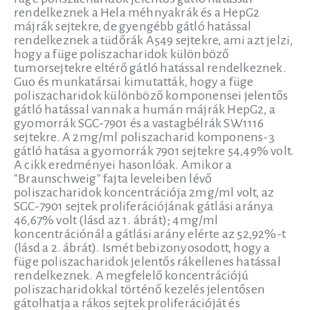
rendelkeznek a Hela méhnyakrák és a HepG2
májrák sejtekre, de gyengébb gátló hatással
rendelkeznek a tüdőrák A549 sejtekre, ami azt jelzi,
hogy a füge poliszacharidok különböző
tumorsejtekre eltérő gátló hatással rendelkeznek.
Guo és munkatársai kimutatták, hogy a füge
poliszacharidok különböző komponensei jelentős
gátló hatással vannak a humán májrák HepG2, a
gyomorrák SGC-7901 és a vastagbélrák SW1116
sejtekre. A 2mg/ml poliszacharid komponens-3
gátló hatása a gyomorrák 7901 sejtekre 54,49% volt.
A cikk eredményei hasonlóak. Amikor a
"Braunschweig" fajta leveleiben lévő
poliszacharidok koncentrációja 2mg/ml volt, az
SGC-7901 sejtek proliferációjának gátlási aránya
46,67% volt (lásd az 1. ábrát); 4mg/ml
koncentrációnál a gátlási arány elérte az 52,92%-t
(lásd a 2. ábrát). Ismét bebizonyosodott, hogy a
füge poliszacharidok jelentős rákellenes hatással
rendelkeznek. A megfelelő koncentrációjú
poliszacharidokkal történő kezelés jelentősen
gátolhatja a rákos sejtek proliferációját és