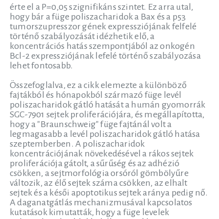
érte el a P=0,05 szignifikáns szintet. Ez arra utal,
hogy bár a füge poliszacharidok a Bax és a p53
tumorszupresszor gének expressziójának felfelé
történő szabályozását idézhetik elő, a
koncentrációs hatás szempontjából az onkogén
Bcl-2 expressziójának lefelé történő szabályozása
lehet fontosabb.
Összefoglalva, ez a cikk elemezte a különböző
fajtákból és hónapokból származó füge levél
poliszacharidok gátló hatását a humán gyomorrák
SGC-7901 sejtek proliferációjára, és megállapította,
hogy a "Braunschweig" füge fajtánál volt a
legmagasabb a levél poliszacharidok gátló hatása
szeptemberben. A poliszacharidok
koncentrációjának növekedésével a rákos sejtek
proliferációja gátolt, a sűrűség és az adhézió
csökken, a sejtmorfológia orsóról gömbölyűre
változik, az élő sejtek száma csökken, az elhalt
sejtek és a késői apoptotikus sejtek aránya pedig nő.
A daganatgátlás mechanizmusával kapcsolatos
kutatások kimutatták, hogy a füge levelek