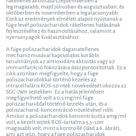
rákellenes aktivitása szeptemberben a
legmagasabb, majd júliusban és augusztusban, és
októberben és novemberben a legalacsonyabb.
Ezek az eredmények elméleti alapot nyújtanak a
füge levél poliszacharidok rákellenes hatásának
fejlesztéséhez és hasznosításához, valamint a
nyersanyagok kiválasztásához.
A füge poliszacharidok daganatellenes
mechanizmusával kapcsolatos korábbi
tanulmányok az antioxidáns aktivitás vagy az
immunfunkció fokozására összpontosítottak. Ez a
cikk azonban megfigyelte, hogy a füge
poliszacharidokkal történő kezelés az
intracelluláris ROS-szintek növekedését okozza az
SGC-7901 sejtekben. Ez a hatás jelentősen
megfigyelhető volt a 0,5 mg/ml füge
poliszachariddal történő kezelés után, és a
poliszacharid-koncentráció növelésével nőtt.
Amikor a poliszacharidok koncentrációja 4mg/ml
volt, a kezelt sejtek ROS-tartalma 5,5-szer
magasabb volt, mint a kontrollé (lásd a 6. ábrát),
ami azt jelzi, hogy a füge poliszacharidok