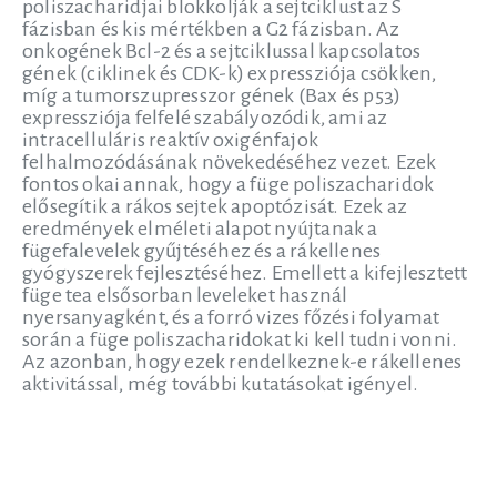
poliszacharidjai blokkolják a sejtciklust az S
fázisban és kis mértékben a G2 fázisban. Az
onkogének Bcl-2 és a sejtciklussal kapcsolatos
gének (ciklinek és CDK-k) expressziója csökken,
míg a tumorszupresszor gének (Bax és p53)
expressziója felfelé szabályozódik, ami az
intracelluláris reaktív oxigénfajok
felhalmozódásának növekedéséhez vezet. Ezek
fontos okai annak, hogy a füge poliszacharidok
elősegítik a rákos sejtek apoptózisát. Ezek az
eredmények elméleti alapot nyújtanak a
fügefalevelek gyűjtéséhez és a rákellenes
gyógyszerek fejlesztéséhez. Emellett a kifejlesztett
füge tea elsősorban leveleket használ
nyersanyagként, és a forró vizes főzési folyamat
során a füge poliszacharidokat ki kell tudni vonni.
Az azonban, hogy ezek rendelkeznek-e rákellenes
aktivitással, még további kutatásokat igényel.