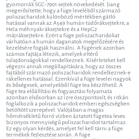
gyomorrák SGC-7901 sejtek növekedését. Jiang
megerősítette, hogy a füge leveléből származó
poliszacharidok különböző mértékben gátló
hatással vannak az A549 humán tüdőráksejtekre, a
Hela méhnyakráksejtekre és a HepG2
májráksejtekre. Ezért a füge poliszacharidokat
várhatóan a humán daganatok megelőzésére és
kezelésére fogják használni. A fügének azonban
számos fajtája létezik, amelyek eltérő
tulajdonságokkal rendelkeznek. Kísérleteket kell
végezni annak megállapítására, hogy az összes
fajtából származó poliszacharidok rendelkeznek-e
rákellenes hatással. Ezenkívül a füge levelei nagyok
és bőségesek, amelyekből füge tea készíthető. A
füge tea előállítási és fogyasztási folyamata
azonban elsősorban az ízre összpontosít, és ritkán
foglalkozik a poliszacharidok emberi egészségben
betöltött szerepével. Valójában a magas
hőmérsékletű forró vízben áztatott fügetea leves
bizonyos mennyiségű poliszacharidot tartalmaz.
Ez egy olyan kérdés, amelyet fel kell tárni a füge
termékek fejlesztése során. A füge