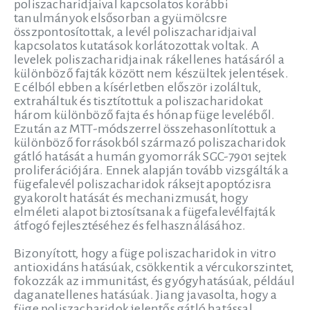
poliszacharidjaival kapcsolatos korábbi
tanulmányok elsősorban a gyümölcsre
összpontosítottak, a levél poliszacharidjaival
kapcsolatos kutatások korlátozottak voltak. A
levelek poliszacharidjainak rákellenes hatásáról a
különböző fajták között nem készültek jelentések.
E célból ebben a kísérletben először izoláltuk,
extraháltuk és tisztítottuk a poliszacharidokat
három különböző fajta és hónap füge leveléből.
Ezután az MTT-módszerrel összehasonlítottuk a
különböző forrásokból származó poliszacharidok
gátló hatását a humán gyomorrák SGC-7901 sejtek
proliferációjára. Ennek alapján tovább vizsgálták a
fügefalevél poliszacharidok ráksejt apoptózisra
gyakorolt hatását és mechanizmusát, hogy
elméleti alapot biztosítsanak a fügefalevélfajták
átfogó fejlesztéséhez és felhasználásához.
Bizonyított, hogy a füge poliszacharidok in vitro
antioxidáns hatásúak, csökkentik a vércukorszintet,
fokozzák az immunitást, és gyógyhatásúak, például
daganatellenes hatásúak. Jiang javasolta, hogy a
füge poliszacharidok jelentős gátló hatással