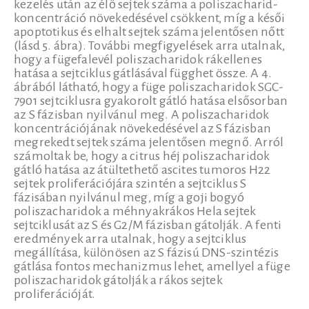
kezelés után az élő sejtek száma a poliszacharid-
koncentráció növekedésével csökkent, míg a késői
apoptotikus és elhalt sejtek száma jelentősen nőtt
(lásd 5. ábra). További megfigyelések arra utalnak,
hogy a fügefalevél poliszacharidok rákellenes
hatása a sejtciklus gátlásával függhet össze. A 4.
ábrából látható, hogy a füge poliszacharidok SGC-
7901 sejtciklusra gyakorolt gátló hatása elsősorban
az S fázisban nyilvánul meg. A poliszacharidok
koncentrációjának növekedésével az S fázisban
megrekedt sejtek száma jelentősen megnő. Arról
számoltak be, hogy a citrus héj poliszacharidok
gátló hatása az átültethető ascites tumoros H22
sejtek proliferációjára szintén a sejtciklus S
fázisában nyilvánul meg, míg a goji bogyó
poliszacharidok a méhnyakrákos Hela sejtek
sejtciklusát az S és G2/M fázisban gátolják. A fenti
eredmények arra utalnak, hogy a sejtciklus
megállítása, különösen az S fázisú DNS-szintézis
gátlása fontos mechanizmus lehet, amellyel a füge
poliszacharidok gátolják a rákos sejtek
proliferációját.