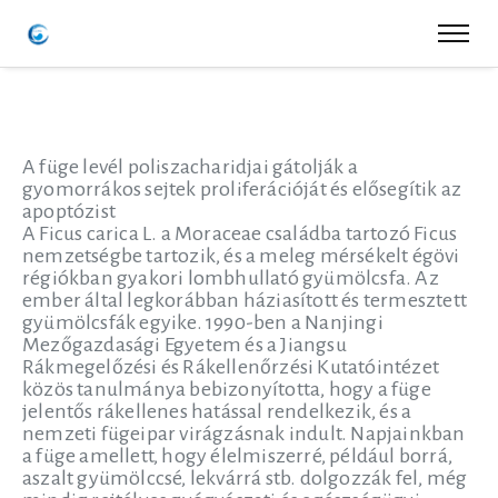
A füge levél poliszacharidjai gátolják a
gyomorrákos sejtek proliferációját és elősegítik az
apoptózist
A Ficus carica L. a Moraceae családba tartozó Ficus
nemzetségbe tartozik, és a meleg mérsékelt égövi
régiókban gyakori lombhullató gyümölcsfa. Az
ember által legkorábban háziasított és termesztett
gyümölcsfák egyike. 1990-ben a Nanjingi
Mezőgazdasági Egyetem és a Jiangsu
Rákmegelőzési és Rákellenőrzési Kutatóintézet
közös tanulmánya bebizonyította, hogy a füge
jelentős rákellenes hatással rendelkezik, és a
nemzeti fügeipar virágzásnak indult. Napjainkban
a füge amellett, hogy élelmiszerré, például borrá,
aszalt gyümölccsé, lekvárrá stb. dolgozzák fel, még