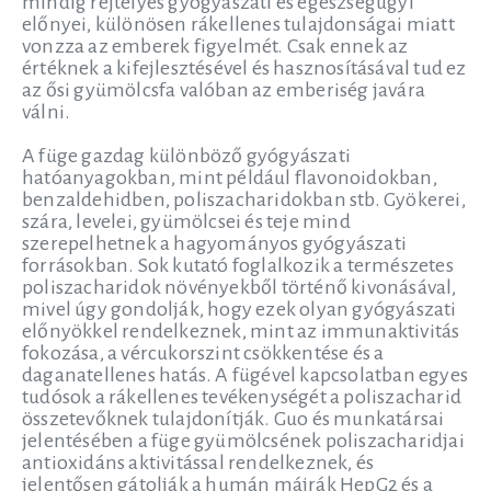
mindig rejtélyes gyógyászati és egészségügyi
előnyei, különösen rákellenes tulajdonságai miatt
vonzza az emberek figyelmét. Csak ennek az
értéknek a kifejlesztésével és hasznosításával tud ez
az ősi gyümölcsfa valóban az emberiség javára
válni.
A füge gazdag különböző gyógyászati
hatóanyagokban, mint például flavonoidokban,
benzaldehidben, poliszacharidokban stb. Gyökerei,
szára, levelei, gyümölcsei és teje mind
szerepelhetnek a hagyományos gyógyászati
forrásokban. Sok kutató foglalkozik a természetes
poliszacharidok növényekből történő kivonásával,
mivel úgy gondolják, hogy ezek olyan gyógyászati
előnyökkel rendelkeznek, mint az immunaktivitás
fokozása, a vércukorszint csökkentése és a
daganatellenes hatás. A fügével kapcsolatban egyes
tudósok a rákellenes tevékenységét a poliszacharid
összetevőknek tulajdonítják. Guo és munkatársai
jelentésében a füge gyümölcsének poliszacharidjai
antioxidáns aktivitással rendelkeznek, és
jelentősen gátolják a humán májrák HepG2 és a