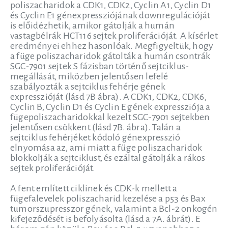
poliszacharidok a CDK1, CDK2, Cyclin A1, Cyclin D1
és Cyclin E1 génexpressziójának downregulációját
is előidézhetik, amikor gátolják a humán
vastagbélrák HCT116 sejtek proliferációját. A kísérlet
eredményei ehhez hasonlóak. Megfigyeltük, hogy
a füge poliszacharidok gátolták a humán csontrák
SGC-7901 sejtek S fázisban történő sejtciklus-
megállását, miközben jelentősen lefelé
szabályozták a sejtciklus fehérje gének
expresszióját (lásd 7B ábra). A CDK1, CDK2, CDK6,
Cyclin B, Cyclin D1 és Cyclin E gének expressziója a
fügepoliszacharidokkal kezelt SGC-7901 sejtekben
jelentősen csökkent (lásd 7B. ábra). Talán a
sejtciklus fehérjéket kódoló génexpresszió
elnyomása az, ami miatt a füge poliszacharidok
blokkolják a sejtciklust, és ezáltal gátolják a rákos
sejtek proliferációját.
A fent említett ciklinek és CDK-k mellett a
fügefalevelek poliszacharid kezelése a p53 és Bax
tumorszupresszor gének, valamint a Bcl-2 onkogén
kifejeződését is befolyásolta (lásd a 7A. ábrát). E