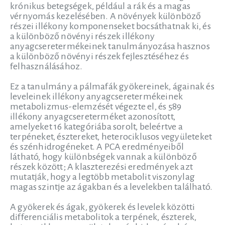
krónikus betegségek, például a rák és a magas
vérnyomás kezelésében. A növények különböző
részei illékony komponenseket bocsáthatnak ki, és
a különböző növényi részek illékony
anyagcseretermékeinek tanulmányozása hasznos
a különböző növényi részek fejlesztéséhez és
felhasználásához.
Ez a tanulmány a pálmafák gyökereinek, ágainak és
leveleinek illékony anyagcseretermékeinek
metabolizmus-elemzését végezte el, és 589
illékony anyagcsereterméket azonosított,
amelyeket 16 kategóriába sorolt, beleértve a
terpéneket, észtereket, heterociklusos vegyületeket
és szénhidrogéneket. A PCA eredményeiből
látható, hogy különbségek vannak a különböző
részek között; A klaszterezési eredmények azt
mutatják, hogy a legtöbb metabolit viszonylag
magas szintje az ágakban és a levelekben található.
A gyökerek és ágak, gyökerek és levelek közötti
differenciális metabolitok a terpének, észterek,