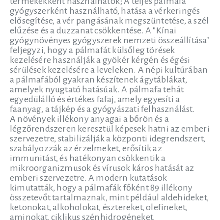
termékekként használhatók; A teljes pálmafa
gyógyszerként használható, hatása a vérkeringés
elősegítése, a vér pangásának megszüntetése, a szél
elűzése és a duzzanat csökkentése. A "Kínai
gyógynövényes gyógyszerek nemzeti összeállítása"
feljegyzi, hogy a pálmafát külsőleg törések
kezelésére használják a gyökér kérgén és égési
sérülések kezelésére a leveleken. A népi kultúrában
a pálmafából gyakran készítenek ágytáblákat,
amelyek nyugtató hatásúak. A pálmafa tehát
egyedülálló és értékes fafaj, amely egyesíti a
faanyag, a tájkép és a gyógyászati felhasználást.
A növények illékony anyagai a bőrön és a
légzőrendszeren keresztül képesek hatni az emberi
szervezetre, stabilizálják a központi idegrendszert,
szabályozzák az érzelmeket, erősítik az
immunitást, és hatékonyan csökkentik a
mikroorganizmusok és vírusok káros hatását az
emberi szervezetre. A modern kutatások
kimutatták, hogy a pálmafák főként 89 illékony
összetevőt tartalmaznak, mint például aldehideket,
ketonokat, alkoholokat, észtereket, olefineket,
aminokat, ciklikus szénhidrogéneket,