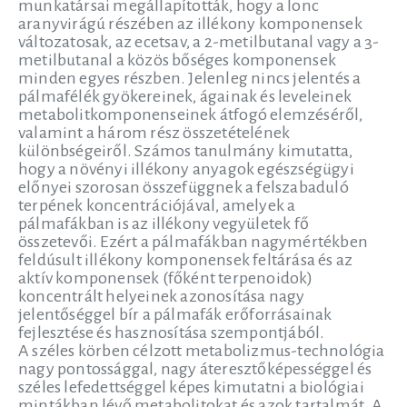
munkatársai megállapították, hogy a lonc
aranyvirágú részében az illékony komponensek
változatosak, az ecetsav, a 2-metilbutanal vagy a 3-
metilbutanal a közös bőséges komponensek
minden egyes részben. Jelenleg nincs jelentés a
pálmafélék gyökereinek, ágainak és leveleinek
metabolitkomponenseinek átfogó elemzéséről,
valamint a három rész összetételének
különbségeiről. Számos tanulmány kimutatta,
hogy a növényi illékony anyagok egészségügyi
előnyei szorosan összefüggnek a felszabaduló
terpének koncentrációjával, amelyek a
pálmafákban is az illékony vegyületek fő
összetevői. Ezért a pálmafákban nagymértékben
feldúsult illékony komponensek feltárása és az
aktív komponensek (főként terpenoidok)
koncentrált helyeinek azonosítása nagy
jelentőséggel bír a pálmafák erőforrásainak
fejlesztése és hasznosítása szempontjából.
A széles körben célzott metabolizmus-technológia
nagy pontossággal, nagy áteresztőképességgel és
széles lefedettséggel képes kimutatni a biológiai
mintákban lévő metabolitokat és azok tartalmát. A