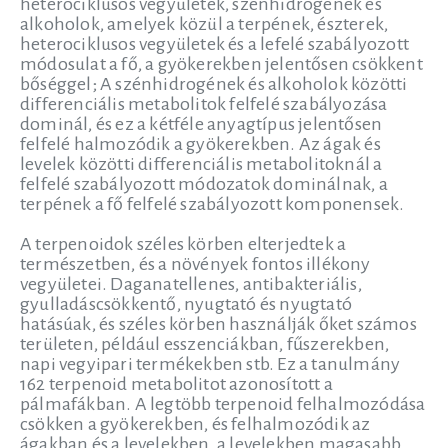
heterociklusos vegyületek, szénhidrogének és
alkoholok, amelyek közül a terpének, észterek,
heterociklusos vegyületek és a lefelé szabályozott
módosulat a fő, a gyökerekben jelentősen csökkent
bőséggel; A szénhidrogének és alkoholok közötti
differenciális metabolitok felfelé szabályozása
dominál, és ez a kétféle anyagtípus jelentősen
felfelé halmozódik a gyökerekben. Az ágak és
levelek közötti differenciális metabolitoknál a
felfelé szabályozott módozatok dominálnak, a
terpének a fő felfelé szabályozott komponensek.
A terpenoidok széles körben elterjedtek a
természetben, és a növények fontos illékony
vegyületei. Daganatellenes, antibakteriális,
gyulladáscsökkentő, nyugtató és nyugtató
hatásúak, és széles körben használják őket számos
területen, például esszenciákban, fűszerekben,
napi vegyipari termékekben stb. Ez a tanulmány
162 terpenoid metabolitot azonosított a
pálmafákban. A legtöbb terpenoid felhalmozódása
csökken a gyökerekben, és felhalmozódik az
ágakban és a levelekben, a levelekben magasabb