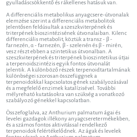
gyulladáscsökkentő és rákellenes hatásuk van.
A differenciális metabolikus anyagcsere-útvonalak
elemzése szerint a differenciális metabolitok
jelentősen feldúsultak a szeszkviterpének és
triterpének bioszintézisének útvonalaiban. Kilenc
differenciális metabolit, köztük a transz - β -
farnezén, α - farnezén, β - szelenén és β - mirén,
vesz részt ebben a szintetikus útvonalban. A
szeszkviterpének és triterpének bioszintetikus útjai
a terpenoidszintézis egyik fontos útvonalát
jelentik. A különböző részek terpenoidtartalmának
különbségei szorosan összefüggnek a
terpenoidokkal kapcsolatos gének szabályozásával
és a megfelelő enzimek katalízisével. További
mélyreható kutatásokra van szükség a vonatkozó
szabályozó génekkel kapcsolatban.
Összefoglalva, az Anthurium palmatum ágai és
levelei gazdagok illékony anyagcseretermékekben,
és a számos fontos aktivitással rendelkező
terpenoidok felértékelődnek. Az ágak és levelek
fontos részek az Anthurium palmatum