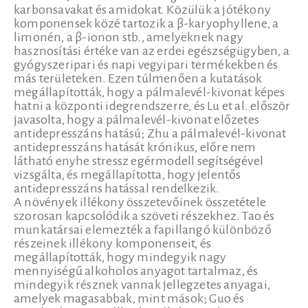
karbonsavakat és amidokat. Közülük a jótékony
komponensek közé tartozik a β-karyophyllene, a
limonén, a β-ionon stb., amelyeknek nagy
hasznosítási értéke van az erdei egészségügyben, a
gyógyszeripari és napi vegyipari termékekben és
más területeken. Ezen túlmenően a kutatások
megállapították, hogy a pálmalevél-kivonat képes
hatni a központi idegrendszerre, és Lu et al. először
javasolta, hogy a pálmalevél-kivonat előzetes
antidepresszáns hatású; Zhu a pálmalevél-kivonat
antidepresszáns hatását krónikus, előre nem
látható enyhe stressz egérmodell segítségével
vizsgálta, és megállapította, hogy jelentős
antidepresszáns hatással rendelkezik.
A növények illékony összetevőinek összetétele
szorosan kapcsolódik a szöveti részekhez. Tao és
munkatársai elemezték a fapillangó különböző
részeinek illékony komponenseit, és
megállapították, hogy mindegyik nagy
mennyiségű alkoholos anyagot tartalmaz, és
mindegyik résznek vannak jellegzetes anyagai,
amelyek magasabbak, mint mások; Guo és