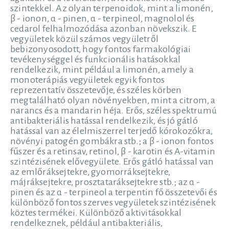
szintekkel. Az olyan terpenoidok, mint a limonén,
β - ionon, α - pinen, α - terpineol, magnolol és
cedarol felhalmozódása azonban növekszik. E
vegyületek közül számos vegyületről
bebizonyosodott, hogy fontos farmakológiai
tevékenységgel és funkcionális hatásokkal
rendelkezik, mint például a limonén, amely a
monoterápiás vegyületek egyik fontos
reprezentatív összetevője, és széles körben
megtalálható olyan növényekben, mint a citrom, a
narancs és a mandarin héja. Erős, széles spektrumú
antibakteriális hatással rendelkezik, és jó gátló
hatással van az élelmiszerrel terjedő kórokozókra,
növényi patogén gombákra stb.; a β - ionon fontos
fűszer és a retinsav, retinol, β - karotin és A-vitamin
szintézisének elővegyülete. Erős gátló hatással van
az emlőráksejtekre, gyomorráksejtekre,
májráksejtekre, prosztataráksejtekre stb.; az α -
pinen és az α - terpineol a terpentin fő összetevői és
különböző fontos szerves vegyületek szintézisének
köztes termékei. Különböző aktivitásokkal
rendelkeznek, például antibakteriális,