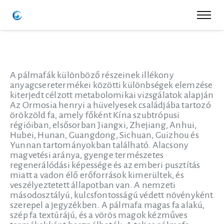
A pálmafák különböző részeinek illékony
anyagcseretermékei közötti különbségek elemzése
kiterjedt célzott metabolomikai vizsgálatok alapján
Az Ormosia henryi a hüvelyesek családjába tartozó
örökzöld fa, amely főként Kína szubtrópusi
régióiban, elsősorban Jiangxi, Zhejiang, Anhui,
Hubei, Hunan, Guangdong, Sichuan, Guizhou és
Yunnan tartományokban található. Alacsony
magvetési aránya, gyenge természetes
regenerálódási képessége és az emberi pusztítás
miatt a vadon élő erőforrások kimerültek, és
veszélyeztetett állapotban van. A nemzeti
másodosztályú, kulcsfontosságú védett növényként
szerepel a jegyzékben. A pálmafa magas fa alakú,
szép fa textúrájú, és a vörös magok kézműves