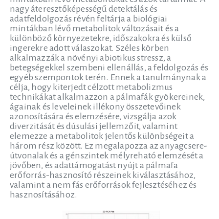
nagy áteresztőképességű detektálás és
adatfeldolgozás révén feltárja a biológiai
mintákban lévő metabolitok változásait és a
különböző környezetekre, időszakokra és külső
ingerekre adott válaszokat. Széles körben
alkalmazzák a növényi abiotikus stressz, a
betegségekkel szembeni ellenállás, a feldolgozás és
egyéb szempontok terén. Ennek a tanulmánynak a
célja, hogy kiterjedt célzott metabolizmus
technikákat alkalmazzon a pálmafák gyökereinek,
ágainak és leveleinek illékony összetevőinek
azonosítására és elemzésére, vizsgálja azok
diverzitását és dúsulási jellemzőit, valamint
elemezze a metabolitok jelentős különbségeit a
három rész között. Ez megalapozza az anyagcsere-
útvonalak és a génszintek mélyreható elemzését a
jövőben, és adattámogatást nyújt a pálmafa
erőforrás-hasznosító részeinek kiválasztásához,
valamint a nem fás erőforrások fejlesztéséhez és
hasznosításához.