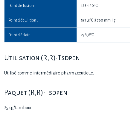
Point de fusion :
126-130ºC
Point d'ébullition :
537,3ºC à 760 mmHg
Point d'éclair :
278,8ºC
Utilisation (R,R)-Tsdpen
Utilisé comme intermédiaire pharmaceutique.
Paquet (R,R)-Tsdpen
25kg/tambour